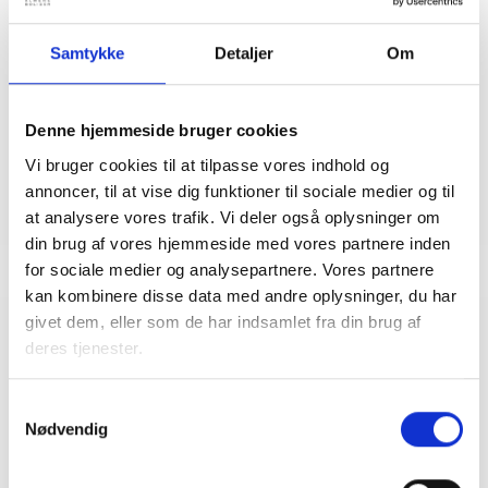
Ditte-Maria
Sørensen
Samtykke
Detaljer
Om
Konsulent
Tlf: 20 97 14 80
Mail: dis@bl.dk
Denne hjemmeside bruger cookies
Vi bruger cookies til at tilpasse vores indhold og
annoncer, til at vise dig funktioner til sociale medier og til
at analysere vores trafik. Vi deler også oplysninger om
din brug af vores hjemmeside med vores partnere inden
for sociale medier og analysepartnere. Vores partnere
kan kombinere disse data med andre oplysninger, du har
givet dem, eller som de har indsamlet fra din brug af
Relateret indhold
Viden
deres tjenester.
Samtykkevalg
VÆRKTØJ
Nødvendig
Prioriteringsworkshop
09. april 2026