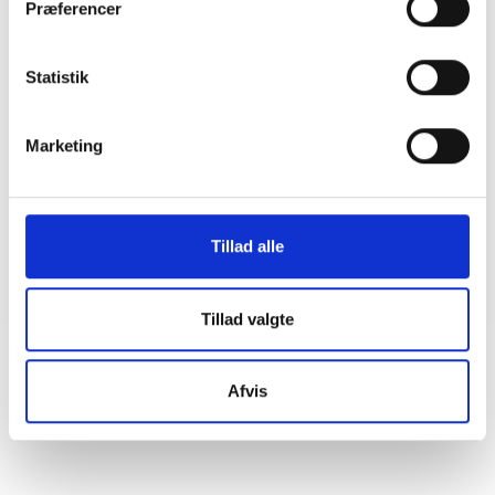
Præferencer
GUIDE
Statistik
Ambitionsworkshop
09. april 2026
Marketing
SKRÆDDERSYEDE TILBUD
Effektiv lærlingeindsats i almene
byggeprojekter – fra strategi til praksis
Tillad alle
25. februar 2025
Tillad valgte
Afvis