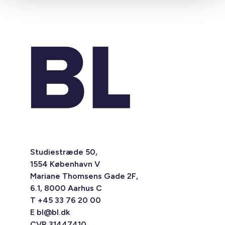
Studiestræde 50,
1554 København V
Mariane Thomsens Gade 2F,
6.1, 8000 Aarhus C
T +45 33 76 20 00
E
bl@bl.dk
CVR 31447410