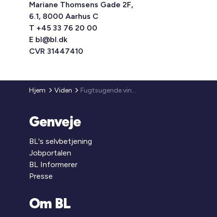
Mariane Thomsens Gade 2F,
6.1, 8000 Aarhus C
T +45 33 76 20 00
E
bl@bl.dk
CVR 31447410
Hjem
Viden
Fugtsugende vindspærreplader
Genveje
BL's selvbetjening
Jobportalen
BL Informerer
Presse
Om BL