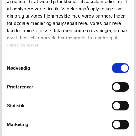
annoncer, til at vise dig funktioner til sociale medier og til
Nedrivning af asbestholdigt materiale skal
udføres af autoriserede virksomheder
at analysere vores trafik. Vi deler også oplysninger om
din brug af vores hjemmeside med vores partnere inden
24. juni 2024
for sociale medier og analysepartnere. Vores partnere
kan kombinere disse data med andre oplysninger, du har
givet dem, eller som de har indsamlet fra din brug af
BL INFORMERER
deres tjenester.
Styresignal (SKR nr. 10297 af 03/11/2023 om
momslovens § 3, stk. 2 nr. 2 og 3) vedr.
kommunale renovationsydelser
Samtykkevalg
20. november 2023
Nødvendig
Præferencer
BL INFORMERER
Whistleblowerordninger i almene
boligorganisationer
Statistik
08. september 2023
Marketing