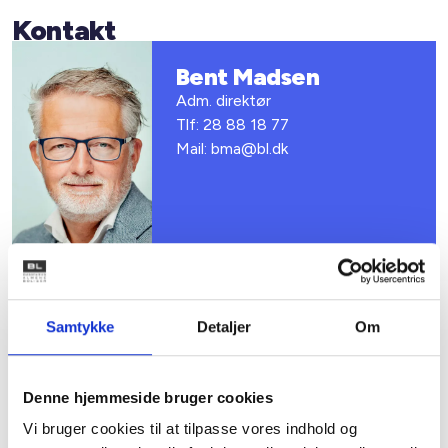
Kontakt
Bent Madsen
Adm. direktør
Tlf: 28 88 18 77
Mail: bma@bl.dk
Samtykke
Detaljer
Om
Relateret indhold
Viden
Denne hjemmeside bruger cookies
Vi bruger cookies til at tilpasse vores indhold og
BL INFORMERER