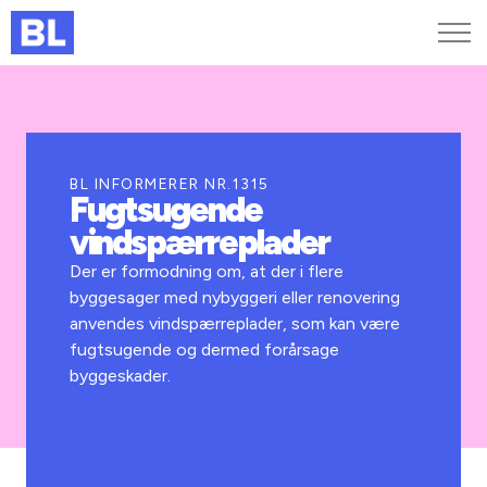
Genveje
Find medarbejder
Kurser og arrangementer
BL INFORMERER NR.1315
Fugtsugende
Jobportalen
vindspærreplader
MitBL
Der er formodning om, at der i flere
byggesager med nybyggeri eller renovering
anvendes vindspærreplader, som kan være
fugtsugende og dermed forårsage
byggeskader.