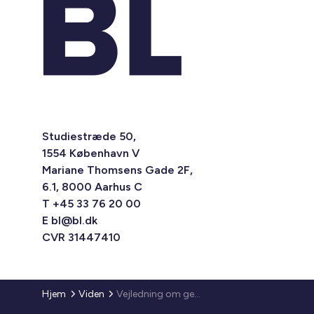
Studiestræde 50,
1554 København V
Mariane Thomsens Gade 2F,
6.1, 8000 Aarhus C
T +45 33 76 20 00
E
bl@bl.dk
CVR 31447410
Hjem
Viden
Vejledning om genhusning i praksis