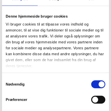
Mail: nja@bl.dk
Denne hjemmeside bruger cookies
Vi bruger cookies til at tilpasse vores indhold og
annoncer, til at vise dig funktioner til sociale medier og til
at analysere vores trafik. Vi deler også oplysninger om
din brug af vores hjemmeside med vores partnere inden
for sociale medier og analysepartnere. Vores partnere
kan kombinere disse data med andre oplysninger, du har
Relateret indhold
Viden
givet dem, eller som de har indsamlet fra din brug af
deres tjenester.
VÆRKTØJ
Guides og værktøjer
Samtykkevalg
Nødvendig
09. april 2026
Præferencer
VÆRKTØJ
Prioriteringsworkshop