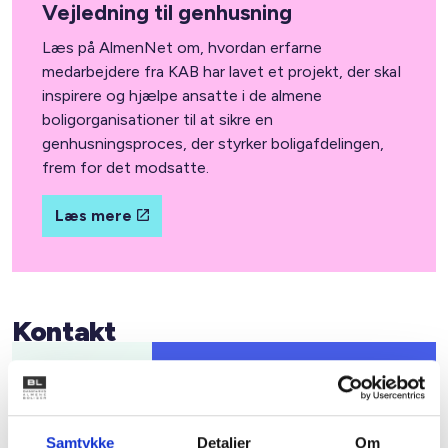
Vejledning til genhusning
Læs på AlmenNet om, hvordan erfarne
medarbejdere fra KAB har lavet et projekt, der skal
inspirere og hjælpe ansatte i de almene
boligorganisationer til at sikre en
genhusningsproces, der styrker boligafdelingen,
frem for det modsatte.
Læs mere
Kontakt
Niklas Jarnit
Sekretariatsleder i AlmenNet
Tlf: 23 20 94 36
Samtykke
Detaljer
Om