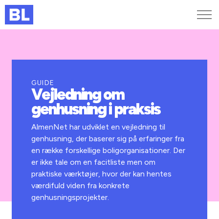
Genveje
Find medarbejder
Kurser og arrangementer
GUIDE
Vejledning om
Jobportalen
genhusning i praksis
MitBL
AlmenNet har udviklet en vejledning til
genhusning, der baserer sig på erfaringer fra
en række forskellige boligor­ganisationer. Der
er ikke tale om en facitliste men om
praktiske værktøjer, hvor der kan hentes
værdifuld viden fra konkrete
genhusningsprojekter.