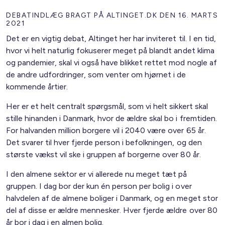
DEBATINDLÆG BRAGT PÅ ALTINGET.DK DEN 16. MARTS
2021
Det er en vigtig debat, Altinget her har inviteret til. I en tid,
hvor vi helt naturlig fokuserer meget på blandt andet klima
og pandemier, skal vi også have blikket rettet mod nogle af
de andre udfordringer, som venter om hjørnet i de
kommende årtier.
Her er et helt centralt spørgsmål, som vi helt sikkert skal
stille hinanden i Danmark, hvor de ældre skal bo i fremtiden.
For halvanden million borgere vil i 2040 være over 65 år.
Det svarer til hver fjerde person i befolkningen, og den
største vækst vil ske i gruppen af borgerne over 80 år.
I den almene sektor er vi allerede nu meget tæt på
gruppen. I dag bor der kun én person per bolig i over
halvdelen af de almene boliger i Danmark, og en meget stor
del af disse er ældre mennesker. Hver fjerde ældre over 80
år bor i dag i en almen bolig.