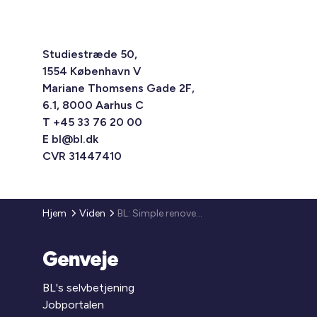
Studiestræde 50,
1554 København V
Mariane Thomsens Gade 2F,
6.1, 8000 Aarhus C
T +45 33 76 20 00
E
bl@bl.dk
CVR 31447410
Hjem
Viden
BL: Simple renoveringer kan sætte turbo på de ældrevenlige almene boliger
Genveje
BL's selvbetjening
Jobportalen