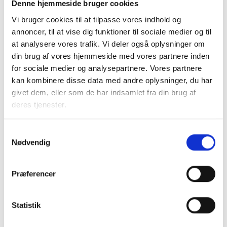
Denne hjemmeside bruger cookies
til tilgængelighed i forbindelse med renovering er under en
tredjedel af, hvad det koster at etablere en ny
Vi bruger cookies til at tilpasse vores indhold og
tilgængelighedsbolig. Dét er den ene store fordel.
annoncer, til at vise dig funktioner til sociale medier og til
at analysere vores trafik. Vi deler også oplysninger om
Den anden er, at boligerne ligger dér, hvor de ældre
din brug af vores hjemmeside med vores partnere inden
borgere allerhelst vil bo. På denne måde sikrer vi blandede
for sociale medier og analysepartnere. Vores partnere
byområder – også generationsmæssigt.
kan kombinere disse data med andre oplysninger, du har
givet dem, eller som de har indsamlet fra din brug af
deres tjenester.
Skaber nyt rum for socialt samvær
Tilgængelighedsrenoveringerne har mange steder
Samtykkevalg
medvirket til at mindske ensomhed og isolation – og ikke
Nødvendig
kun blandt de ældre borgere.
Mange af de store almene renoveringsopgaver, der som
Præferencer
følge af boligaftalen fra 2020 ruller hen over landet lige nu
og de kommende år, drejer sig om klassiske tre-fire etagers
Statistik
boligblokke uden elevator. De steder, hvor der tænkes
øget tilgængelighed ind, er løsningen typisk den, at man