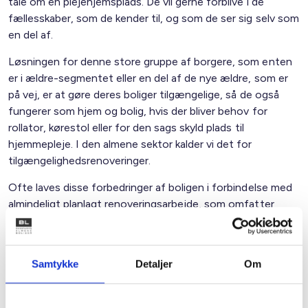
tale om en plejehjemsplads. De vil gerne forblive i de
fællesskaber, som de kender til, og som de ser sig selv som
en del af.
Løsningen for denne store gruppe af borgere, som enten
er i ældre-segmentet eller en del af de nye ældre, som er
på vej, er at gøre deres boliger tilgængelige, så de også
fungerer som hjem og bolig, hvis der bliver behov for
rollator, kørestol eller for den sags skyld plads til
hjemmepleje. I den almene sektor kalder vi det for
tilgængelighedsrenoveringer.
Ofte laves disse forbedringer af boligen i forbindelse med
almindeligt planlagt renoveringsarbejde, som omfatter
forbedringer i boligernes facader, tag, vådrum og lignende.
Når bygningen alligevel er ”åbnet”, kan senior- og
ældreegnede boliger etableres for en relativt beskeden
Samtykke
Detaljer
Om
ekstraomkostning.
Det giver ældreegnede boliger til en lav stykpris. Udgiften