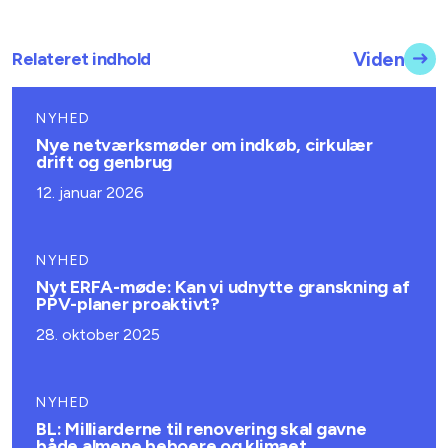
Relateret indhold
Viden
NYHED
Nye netværksmøder om indkøb, cirkulær
drift og genbrug
12. januar 2026
NYHED
Nyt ERFA-møde: Kan vi udnytte granskning af
PPV-planer proaktivt?
28. oktober 2025
NYHED
BL: Milliarderne til renovering skal gavne
både almene beboere og klimaet