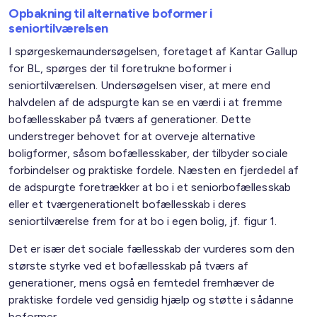
Opbakning til alternative boformer i
seniortilværelsen
I spørgeskemaundersøgelsen, foretaget af Kantar Gallup
for BL, spørges der til foretrukne boformer i
seniortilværelsen. Undersøgelsen viser, at mere end
halvdelen af de adspurgte kan se en værdi i at fremme
bofællesskaber på tværs af generationer. Dette
understreger behovet for at overveje alternative
boligformer, såsom bofællesskaber, der tilbyder sociale
forbindelser og praktiske fordele. Næsten en fjerdedel af
de adspurgte foretrækker at bo i et seniorbofællesskab
eller et tværgenerationelt bofællesskab i deres
seniortilværelse frem for at bo i egen bolig, jf. figur 1.
Det er især det sociale fællesskab der vurderes som den
største styrke ved et bofællesskab på tværs af
generationer, mens også en femtedel fremhæver de
praktiske fordele ved gensidig hjælp og støtte i sådanne
boformer.