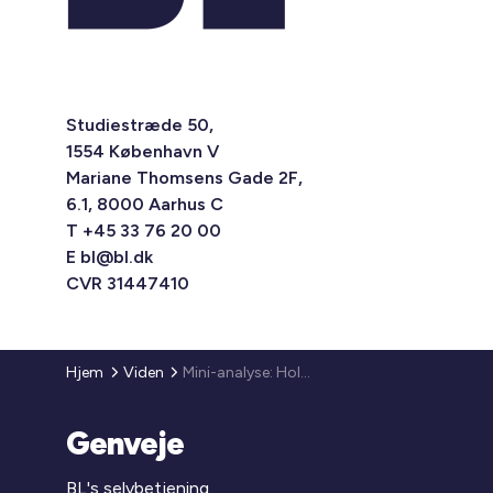
Studiestræde 50,
1554 København V
Mariane Thomsens Gade 2F,
6.1, 8000 Aarhus C
T +45 33 76 20 00
E
bl@bl.dk
CVR 31447410
Hjem
Viden
Mini-analyse: Holdninger til tværgenerationelle bofællesskaber i seniortilværelsen
Genveje
BL's selvbetjening