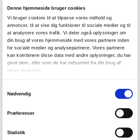
respondenter, hvoraf 559 respondenter er i aldersgruppen
Denne hjemmeside bruger cookies
60+-årige på spørgsmålet: "Hvilken boform foretrækker
Vi bruger cookies til at tilpasse vores indhold og
du/vil du foretrække i seniortilværelsen?". Respondenterne
annoncer, til at vise dig funktioner til sociale medier og til
vægtes for at sikre repræsentativitet.
at analysere vores trafik. Vi deler også oplysninger om
din brug af vores hjemmeside med vores partnere inden
Kilde: Gallupundersøgelse for BL, juni 2023.
for sociale medier og analysepartnere. Vores partnere
kan kombinere disse data med andre oplysninger, du har
givet dem, eller som de har indsamlet fra din brug af
deres tjenester.
Kontakt
Vigithan Sivarajah
Samtykkevalg
Nødvendig
Senioranalytiker
Tlf: 22 61 41 97
Mail: vis@bl.dk
Præferencer
Statistik