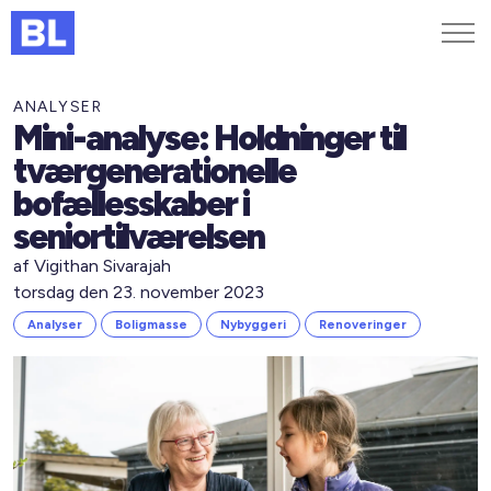
Genveje
ANALYSER
Mini-analyse: Holdninger til
Find medarbejder
tværgenerationelle
Kurser og arrangementer
bofællesskaber i
Jobportalen
seniortilværelsen
MitBL
af Vigithan Sivarajah
torsdag den 23. november 2023
Analyser
Boligmasse
Nybyggeri
Renoveringer