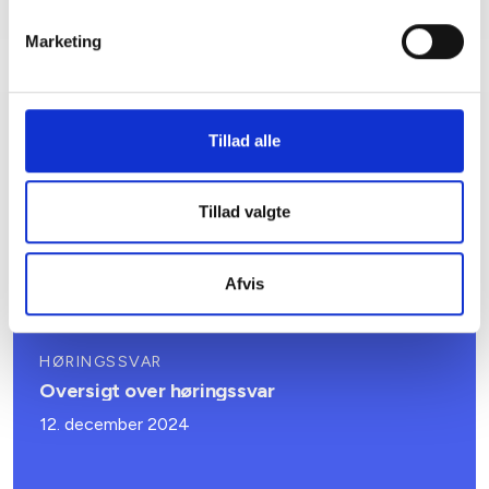
Marketing
Relateret indhold
Viden
Tillad alle
ANALYSER
Tillad valgte
Analyse: Befolkningens ønsker til
boligpolitikken
Afvis
24. oktober 2025
HØRINGSSVAR
Oversigt over høringssvar
12. december 2024