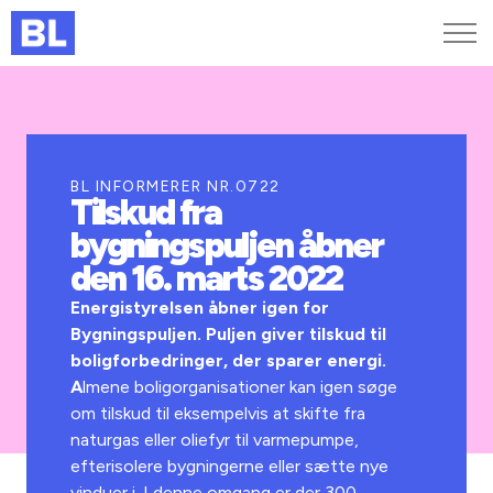
Genveje
Find medarbejder
Kurser og arrangementer
BL INFORMERER NR.0722
Tilskud fra
Jobportalen
bygningspuljen åbner
MitBL
den 16. marts 2022
Energistyrelsen åbner igen for
Bygningspuljen. Puljen giver tilskud til
boligforbedringer, der sparer energi.
A
lmene boligorganisationer kan igen søge
om tilskud til eksempelvis at skifte fra
naturgas eller oliefyr til varmepumpe,
efterisolere bygningerne eller sætte nye
vinduer i. I denne omgang er der 300