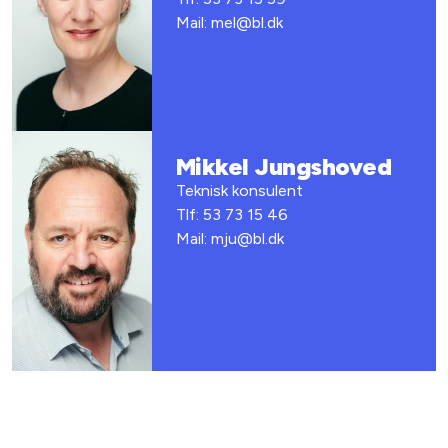
Mail: mel@bl.dk
Mikkel Jungshoved
Teknisk konsulent
Tlf: 53 73 15 46
Mail: mju@bl.dk