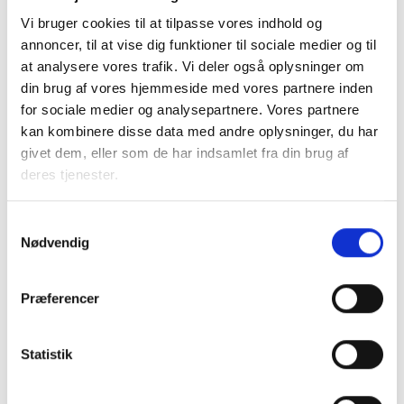
ansøgningsvejledning
, en
tilskudsberegner
, videoguide til
Vi bruger cookies til at tilpasse vores indhold og
ansøgning, link til allerede afholdt webinar og mulighed for
annoncer, til at vise dig funktioner til sociale medier og til
at tilmelde sig kommende
webinarer
.
at analysere vores trafik. Vi deler også oplysninger om
din brug af vores hjemmeside med vores partnere inden
Mere information
for sociale medier og analysepartnere. Vores partnere
Der kan findes grundig information om Bygningspuljen
kan kombinere disse data med andre oplysninger, du har
hos
Energistyrelsen
, på
SparEnergi.dk
og i bekendtgørelse
givet dem, eller som de har indsamlet fra din brug af
om tilskud til energibesparelser og energieffektiviseringer i
deres tjenester.
erhvervsvirksomheder (
Erhvervspuljebekendtgørelsen
).
Samtykkevalg
Energistyrelsens Rådgivningstjeneste har udvidede
Nødvendig
åbningstider for henvendelser (kl. 8-20) i dagene efter
tilskudsåbning på tlf. 31 15 90 00 og info@sparenergi.dk.
Præferencer
Med venlig hilsen
Statistik
Bent Madsen / Mette Nørgaard Larsen / Mikkel
Jungshoved