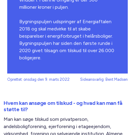
millioner kroner i puljen.
Bygningspuljen udspringer af Energiaftalen
2018 og skal medvirke til at skabe
besparelser i energiforbruget i helårsboliger.
Bygningspuljen har siden den første runde i
2020 givet tilsagn om tilskud til over 26.000
boligejere.
Oprettet: onsdag den 9. marts 2022
Sideansvarlig: Bent Madsen
Hvem kan ansøge om tilskud - og hvad kan man få
støtte til?
Man kan søge tilskud som privatperson,
andelsboligforening, ejerforening i etageejendom,
virksomhed, forening og selvejende institution. Almene