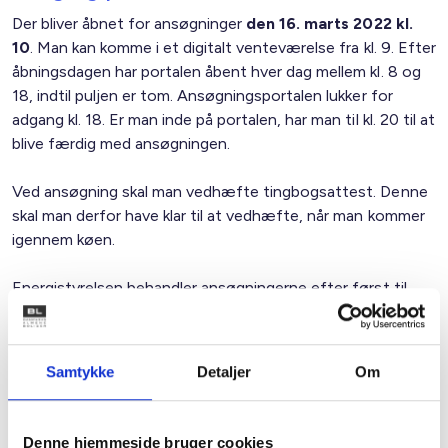
Der bliver åbnet for ansøgninger
den 16. marts 2022 kl.
10
. Man kan komme i et digitalt venteværelse fra kl. 9. Efter
åbningsdagen har portalen åbent hver dag mellem kl. 8 og
18, indtil puljen er tom. Ansøgningsportalen lukker for
adgang kl. 18. Er man inde på portalen, har man til kl. 20 til at
blive færdig med ansøgningen.
Ved ansøgning skal man vedhæfte tingbogsattest. Denne
skal man derfor have klar til at vedhæfte, når man kommer
igennem køen.
Energistyrelsen behandler ansøgningerne efter først til
mølle-princippet, hvilket betyder, at sagsbehandlingen af
ansøgninger påbegyndes i den rækkefølge, de bliver
modtaget.
Samtykke
Detaljer
Om
Inden åbningen er det en god idé at forberede
ansøgningen på
SparEnergi.dk/tilskud
. Her findes bl.a. en
Denne hjemmeside bruger cookies