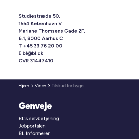
Studiestræde 50,
1554 København V
Mariane Thomsens Gade 2F,
6.1, 8000 Aarhus C
T +45 33 76 20 00
E
bl@bl.dk
CVR 31447410
Hjem
Viden
Tilskud fra bygningspuljen åbner den 16. marts 2022
Genveje
BL's selvbetjening
Jobportalen
BL Informerer