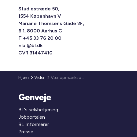
Studiestræde 50,
1554 København V
Mariane Thomsens Gade 2F,
6.1, 8000 Aarhus C
T +45 33 76 20 00
E
bl@bl.dk
CVR 31447410
Hjem
Viden
Vær opmærksom på aftalen om fravigelser til AB 18
Genveje
BL's selvbetjening
Jobportalen
BL Informerer
Presse