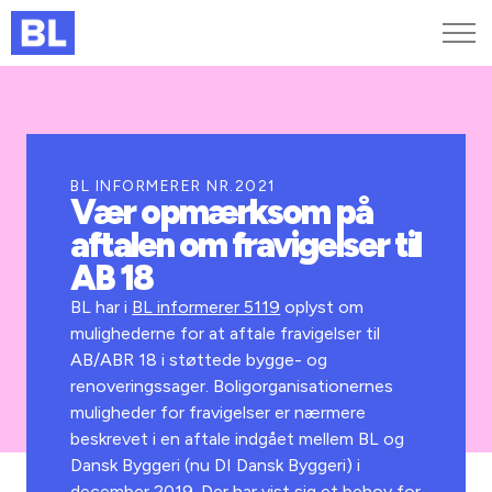
Genveje
Find medarbejder
Kurser og arrangementer
BL INFORMERER NR.2021
Vær opmærksom på
Jobportalen
aftalen om fravigelser til
MitBL
AB 18
BL har i
BL informerer 5119
oplyst om
mulighederne for at aftale fravigelser til
AB/ABR 18 i støttede bygge- og
renoveringssager. Boligorganisationernes
muligheder for fravigelser er nærmere
beskrevet i en aftale indgået mellem BL og
Dansk Byggeri (nu DI Dansk Byggeri) i
december 2019. Der har vist sig et behov for