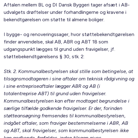
Aftalen mellem BL og DI Dansk Byggeri tager afsæt i AB-
udvalgets drøftelser under forhandlingerne og kravene i
bekendtgørelsen om støtte til almene boliger.
I bygge- og renoveringssager, hvor støttebekendtgørelsen
finder anvendelse, skal AB, ABR og ABT 18 som
udgangspunkt lægges til grund uden fravigelser, jf.
støttebekendtgørelsens § 30, stk. 2:
Stk. 2. Kommunalbestyrelsen skal stille som betingelse, at
tilsagnsmodtageren i sine aftaler om teknisk rådgivning og
i sine entrepriseaftaler lægger ABR og AB (i
totalentreprise ABT) til grund uden fravigelser.
Kommunalbestyrelsen kan efter modtaget begrundelse i
særlige tilfælde godkende fravigelser. Er der, forinden
støtteansøgning fremsendes til kommunalbestyrelsen,
indgået aftaler, som fraviger bestemmelserne i ABR, AB
og ABT, skal fravigelser, som kommunalbestyrelsen ikke
kan godkende, frafaldes, inden tilsagn gives.