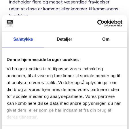
indeholder flere og meget væsentlige fravigelser,
uden at disse er kommet eller kommer til kommunens
kendskab.
Ved anvendelse af den delegerede bygherremodel
skal boligorganisationen (tilsagnsmodtageren) sikrer
Samtykke
Detaljer
Om
sig, at den delegerede bygherre (den private part) i
sine aftaler med entreprenører og rådgivere lægger
AB/ABR/ABT til grund uden afvigelser i
Denne hjemmeside bruger cookies
overensstemmelse med støttebekendtgørelsens §
Vi bruger cookies til at tilpasse vores indhold og
30, stk. 2, jf. støttebekendtgørelsens § 24.
annoncer, til at vise dig funktioner til sociale medier og til
at analysere vores trafik. Vi deler også oplysninger om
din brug af vores hjemmeside med vores partnere inden
Der henvises i øvrigt til
BL’s hjemmeside
for nærmere
for sociale medier og analysepartnere. Vores partnere
information om AB-dokumenterne, herunder ABR
kan kombinere disse data med andre oplysninger, du har
Forenklet og AB Forenklet samt AB-udvalget betænkning,
givet dem, eller som de har indsamlet fra din brug af
der omfatter udvalgets generelle overvejelser, de aftalte
deres tjenester.
dokumenter samt specielle bemærkninger til de enkelte
bestemmelser.