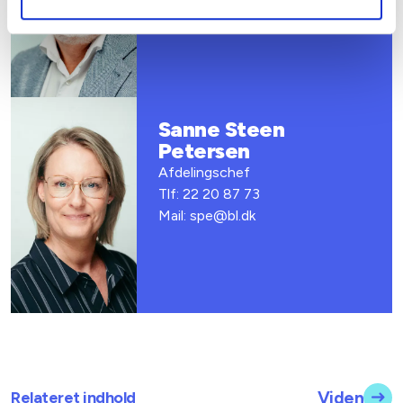
Sanne Steen
Petersen
Afdelingschef
Tlf: 22 20 87 73
Mail: spe@bl.dk
Relateret indhold
Viden