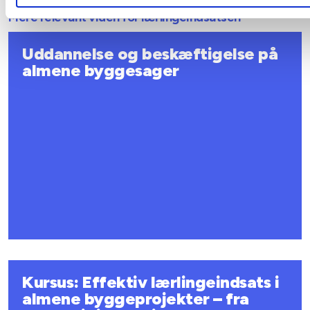
Mere relevant viden for lærlingeindsatsen
Uddannelse og beskæftigelse på
almene byggesager
Kursus: Effektiv lærlingeindsats i
almene byggeprojekter – fra