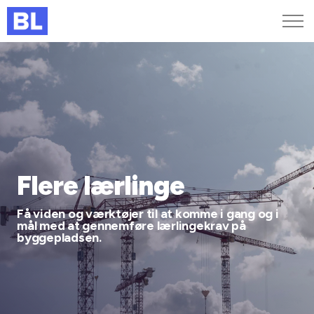
Genveje
Find medarbejder
Kurser og arrangementer
Jobportalen
MitBL
Flere lærlinge
Få viden og værktøjer til at komme i gang og i
mål med at gennemføre lærlingekrav på
byggepladsen.