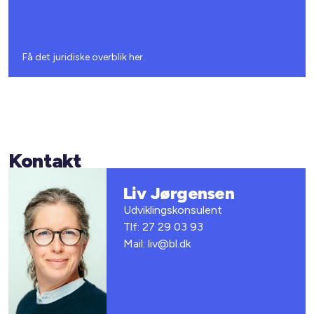
Få det juridiske overblik her.
Kontakt
Liv Jørgensen
Udviklingskonsulent
Tlf: 27 29 03 93
Mail: liv@bl.dk