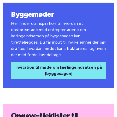
Byggemøder
Her finder du inspiration til, hvordan et
opstartsmøde med entreprenørerne om
lærlingeindsatsen på byggesagen kan
tilrettelægges. Du får input til, hvilke emner der bør
drøftes, hvordan mødet kan struktureres, og hvem
der med fordel bør deltage.
Invitation til møde om lærlingeindsatsen på
[byggesagen]
Opgave-tjeklister til