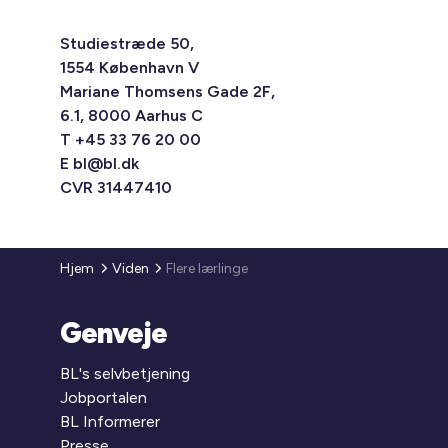
Studiestræde 50,
1554 København V
Mariane Thomsens Gade 2F,
6.1, 8000 Aarhus C
T +45 33 76 20 00
E
bl@bl.dk
CVR 31447410
Hjem
Viden
Flere lærlinge
Genveje
BL's selvbetjening
Jobportalen
BL Informerer
Presse