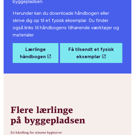
byggepladsen.
Herunder kan du downloade håndbogen eller
skrive dig op til et fysisk eksemplar. Du finder
også links til håndbogens tilhørende værktøjer og
materialer.
Lærlinge
Få tilsendt et fysisk
håndbogen
eksemplar