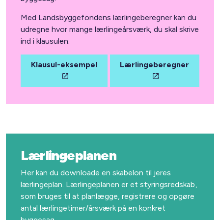
Med Landsbyggefondens lærlingeberegner kan du
udregne hvor mange lærlingeårsværk, du skal skrive
ind i klausulen.
Klausul-eksempel
Lærlingeberegner
Lærlingeplanen
Her kan du downloade en skabelon til jeres
lærlingeplan. Lærlingeplanen er et styringsredskab,
som bruges til at planlægge, registrere og opgøre
antal lærlingetimer/årsværk på en konkret
byggesag.