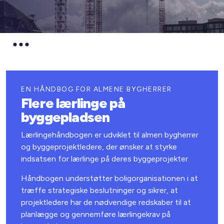
EN HÅNDBOG FOR ALMENE BYGHERRER
Flere lærlinge på
byggepladsen
Lærlingehåndbogen er udviklet til almen bygherrer
og byggeprojektledere, der ønsker at styrke
indsatsen for lærlinge på deres byggeprojekter.
Håndbogen understøtter boligorganisationen i at
træffe strategiske beslutninger og sikrer, at
projektledere har de nødvendige redskaber til at
planlægge og gennemføre lærlingekrav på