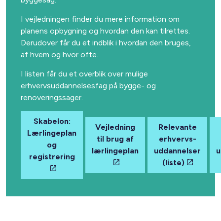
I vejledningen finder du mere information om
planens opbygning og hvordan den kan tilrettes.
Derudover får du et indblik i hvordan den bruges,
af hvem og hvor ofte.
I listen får du et overblik over mulige
erhvervsuddannelsesfag på bygge- og
renoveringssager.
Skabelon:
Vejledning
Relevante
Lærlingeplan
til brug af
erhvervs-
og
lærlingeplan
uddannelser
u
registrering
(liste)