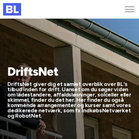
Genveje
Find medarbejder
Kurser og arrangementer
Jobportalen
MitBL
DriftsNet
DriftsNet giver dig et samlet overblik over BL's
tilbud inden for drift. Uanset om du søger viden
om ladestandere, affaldsløsninger, solceller eller
skimmel, finder du det her. Her finder du også
kommende arrangementer og kurser samt vores
dedikerede netværk, som fx IndkøbsNetværket
og RobotNet.