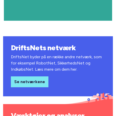
DriftsNets netværk
DriftsNet byder på en række andre netværk, som
for eksempel RobotNet, SikkerhedsNet og
IndkøbsNet. Læs mere om dem her.
Se netværkene
Værktøjer og analyser