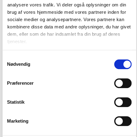
viden under paraplyen DriftsNet til dig, der
analysere vores trafik. Vi deler også oplysninger om din
arbejder med drift af almene boliger. Lige fra
brug af vores hjemmeside med vores partnere inden for
ladestandere og affaldsløsninger til solceller og
sociale medier og analysepartnere. Vores partnere kan
skimmel. Vi har forskellige netværk med stor faglig
kombinere disse data med andre oplysninger, du har givet
viden på hver deres område. Vi tilbyder analyser,
dem, eller som de har indsamlet fra din brug af deres
regler såvel som rådgivning og indsigt i aktuelle
tjenester.
udfordringer i sektoren.
Samtykkevalg
Læs mere om DriftsNets tilbud
Nødvendig
Præferencer
Statistik
Marketing