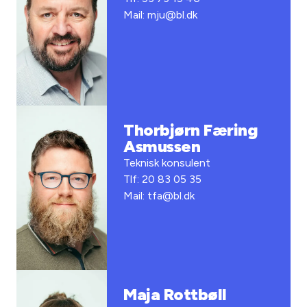
Mail: mju@bl.dk
Thorbjørn Færing
Asmussen
Teknisk konsulent
Tlf: 20 83 05 35
Mail: tfa@bl.dk
Maja Rottbøll