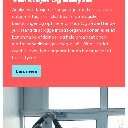
Analyseværktøjerne forsyner jer med et stærkere
datagrundlag, når I skal træffe strategiske
beslutninger og optimere driften. Og så sætter de
jer i stand til at kigge indad i organisationen eller at
benchmarke afdelinger og hele organisationen
med sammenlignelige kolleger, så I får et vigtigt
overblik over, hvor organisationen har brug for at
blive styrket.
Læs mere