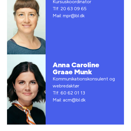
Kursuskoordinator
Tlf: 20 63 09 65
Mail: mpr@bl.dk
Anna Caroline
Graae Munk
Kommunikationskonsulent og
webredaktør
Tlf: 60 62 01 13
Mail: acm@bl.dk