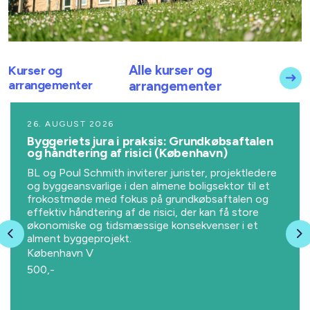
Alle kurser og
Kurser og
arrangementer
arrangementer
26. AUGUST 2026
Byggeriets jura i praksis: Grundkøbsaftalen
og håndtering af risici (København)
BL og Poul Schmith inviterer jurister, projektledere
og byggeansvarlige i den almene boligsektor til et
frokostmøde med fokus på grundkøbsaftalen og
effektiv håndtering af de risici, der kan få store
økonomiske og tidsmæssige konsekvenser i et
alment byggeprojekt.
Previous
N
København V
500,-