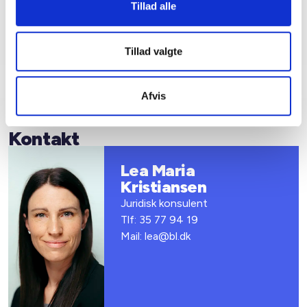
erfaringsudveksling om GDPR
Tillad alle
1450,-
Tillad valgte
Afvis
Kontakt
Lea Maria
Kristiansen
Juridisk konsulent
Tlf: 35 77 94 19
Mail: lea@bl.dk