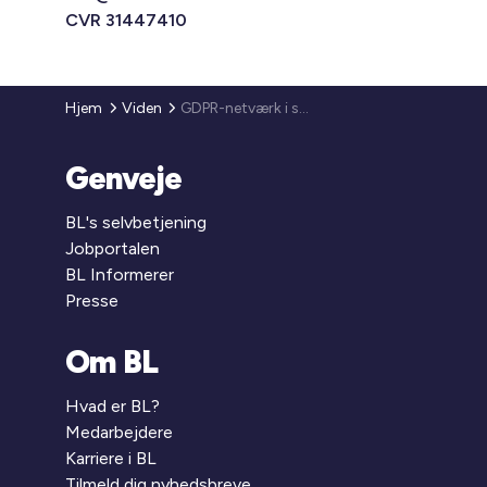
CVR 31447410
Hjem
Viden
GDPR-netværk i samarbejde med Accura Advokatpartnerskab
Genveje
BL's selvbetjening
Jobportalen
BL Informerer
Presse
Om BL
Hvad er BL?
Medarbejdere
Karriere i BL
Tilmeld dig nyhedsbreve