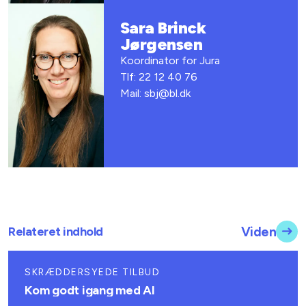
Sara Brinck
Jørgensen
Koordinator for Jura
Tlf: 22 12 40 76
Mail: sbj@bl.dk
Relateret indhold
Viden
SKRÆDDERSYEDE TILBUD
Kom godt igang med AI