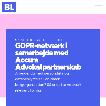
Genveje
Find medarbejder
Kurser og arrangementer
SKRÆDDERSYEDE TILBUD
GDPR-netværk i
Jobportalen
samarbejde med
MitBL
Accura
Advokatpartnerskab
Arbejder du med persondata og
databeskyttelse i en almen
boligorganisation? Så er dette netværk
relevant for dig.