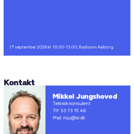
17 september 2026 kl. 10.00-13.00, Radisson Aalborg
Kontakt
Mikkel Jungshoved
Teknisk konsulent
Tlf: 53 73 15 46
Mail: mju@bl.dk