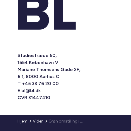
Studiestræde 50,
1554 København V
Mariane Thomsens Gade 2F,
6.1, 8000 Aarhus C
T +45 33 76 20 00
E
bl@bl.dk
CVR 31447410
Hjem
Viden
Grøn omstilling i praksis solceller, ladepunkter og stærke fællesskaber