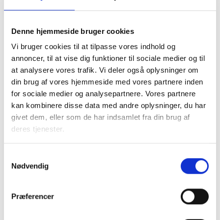
8. september 2026 kl. 10.00-13.00, Scandic City Aarhus
Denne hjemmeside bruger cookies
Vi bruger cookies til at tilpasse vores indhold og
annoncer, til at vise dig funktioner til sociale medier og til
at analysere vores trafik. Vi deler også oplysninger om
Middelfart
din brug af vores hjemmeside med vores partnere inden
for sociale medier og analysepartnere. Vores partnere
kan kombinere disse data med andre oplysninger, du har
givet dem, eller som de har indsamlet fra din brug af
deres tjenester.
Samtykkevalg
Nødvendig
14. september 2026 kl. 12.00-15.00, Comwell i Middelfart
Præferencer