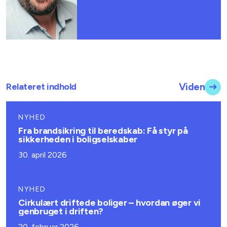
Relateret indhold
Viden
NYHED
Fra brandsikring til beredskab: Få styr på
sikkerheden i boligselskaber
30. april 2026
NYHED
Cirkulært driftede boliger – hvordan øger vi
genbruget i driften?
20. februar 2026