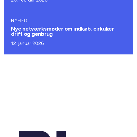
NYHED
Nye netværksmøder om indkøb, cirkulær
drift og genbrug
12. januar 2026