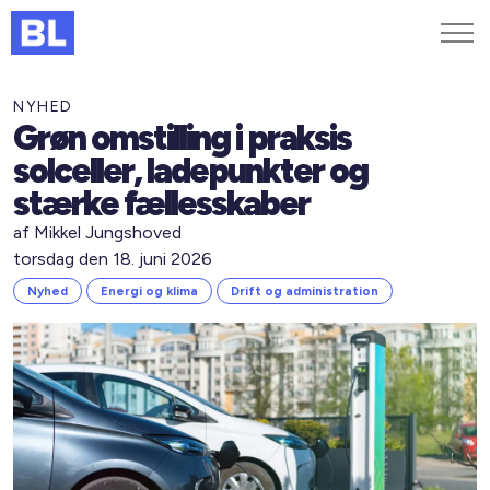
Genveje
NYHED
Grøn omstilling i praksis
Find medarbejder
solceller, ladepunkter og
Kurser og arrangementer
stærke fællesskaber
Jobportalen
af Mikkel Jungshoved
MitBL
torsdag den 18. juni 2026
Nyhed
Energi og klima
Drift og administration