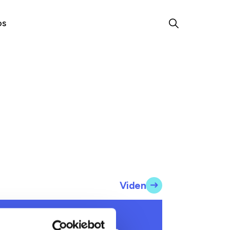
os
Viden
IFT OG ADMINISTRATION