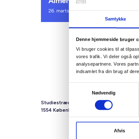
AlmenKompas
26. marts 2026
Samtykke
Denne hjemmeside bruger c
Vi bruger cookies til at tilpas
vores trafik. Vi deler også 
analysepartnere. Vores partn
indsamlet fra din brug af dere
Samtykkevalg
Nødvendig
Studiestræde 50,
Mariane Tho
1554 København V
2F, 6.1, 8000
Afvis