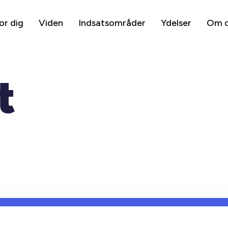
or dig
Viden
Indsatsområder
Ydelser
Om 
t
DRIFT OG ADMINISTRATION
DR