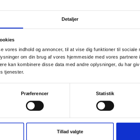
Temadag om fjernvarme
T
04. august 2026
04
Detaljer
ookies
se vores indhold og annoncer, til at vise dig funktioner til sociale
oplysninger om din brug af vores hjemmeside med vores partnere 
ere kan kombinere disse data med andre oplysninger, du har giv
s tjenester.
Præferencer
Statistik
msens Gade
T +45 33 76 20 00
 Aarhus C
E
bl@bl.dk
CVR 31447410
Tillad valgte