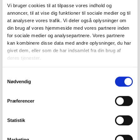
Vi bruger cookies til at tilpasse vores indhold og
annoncer, til at vise dig funktioner til sociale medier og til
at analysere vores trafik. Vi deler også oplysninger om
din brug af vores hjemmeside med vores partnere inden
IndkøbsNetværket
for sociale medier og analysepartnere. Vores partnere
For at styrke Indkøbsfunktionen og sikre vidensdeling har
kan kombinere disse data med andre oplysninger, du har
DriftsNet etableret et netværk i hhv. Øst- og Vestdanmark
givet dem, eller som de har indsamlet fra din brug af
med deltagelse af indkøbschefer, indkøbskonsulenter mv.
deres tjenester.
med ansvar for indkøbsområdet. Formålet er, at netværket
skaber rammerne for sparring, vidensdeling og
Samtykkevalg
kompetenceudvikling i forhold til det strategisk og
Nødvendig
operationelle arbejde for udvikling af indkøbsområdet i den
almene sektor. Når du deltager i netværket, får du:
Præferencer
Bedste praksis på området
Oplæg og inspiration fra dine kollegaer
Sparring og fælles læring
Statistik
Udvikling af indkøbsområdet
Netværk
Marketing