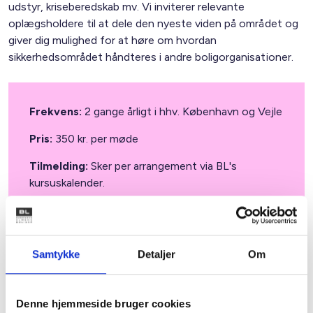
udstyr, kriseberedskab mv. Vi inviterer relevante
oplægsholdere til at dele den nyeste viden på området og
giver dig mulighed for at høre om hvordan
sikkerhedsområdet håndteres i andre boligorganisationer.
Frekvens:
2 gange årligt i hhv. København og Vejle
Pris:
350 kr. per møde
Tilmelding:
Sker per arrangement via
BL's
kursuskalender.
Kontakt:
Mikkel Jungshoved
Samtykke
Detaljer
Om
Materialer fra afholdte møder i SikkerhedsNet
Denne hjemmeside bruger cookies
DKV-planer
Beredskabsskabeloner