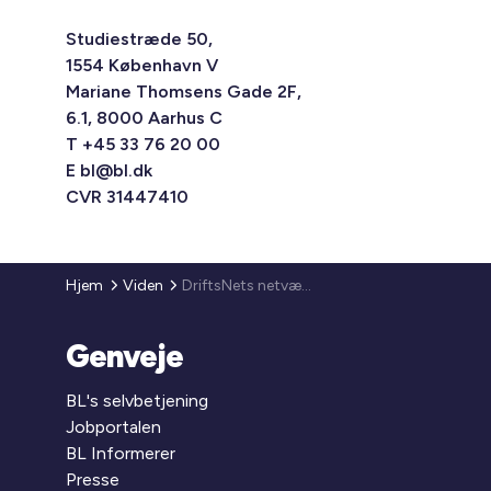
Studiestræde 50,
1554 København V
Mariane Thomsens Gade 2F,
6.1, 8000 Aarhus C
T +45 33 76 20 00
E
bl@bl.dk
CVR 31447410
Hjem
Viden
DriftsNets netværk
Genveje
BL's selvbetjening
Jobportalen
BL Informerer
Presse