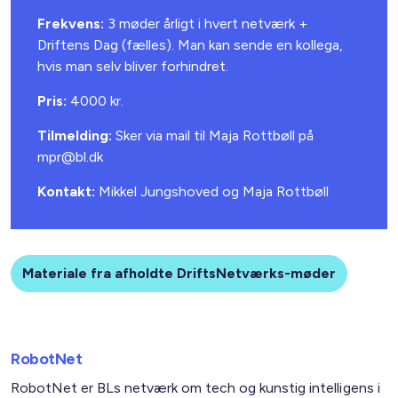
Frekvens:
3 møder årligt i hvert netværk +
Driftens Dag (fælles). Man kan sende en kollega,
hvis man selv bliver forhindret.
Pris:
4000 kr.
Tilmelding:
Sker via mail til Maja Rottbøll på
mpr@bl.dk
Kontakt:
Mikkel Jungshoved
og
Maja Rottbøll
Materiale fra afholdte DriftsNetværks-møder
RobotNet
RobotNet er BLs netværk om tech og kunstig intelligens i