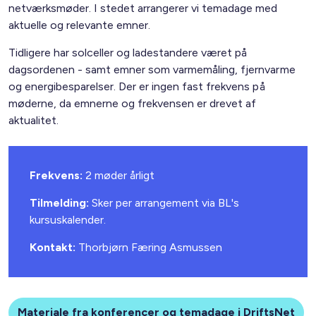
netværksmøder. I stedet arrangerer vi temadage med
aktuelle og relevante emner.
Tidligere har solceller og ladestandere været på
dagsordenen - samt emner som varmemåling, fjernvarme
og energibesparelser. Der er ingen fast frekvens på
møderne, da emnerne og frekvensen er drevet af
aktualitet.
Frekvens:
2 møder årligt
Tilmelding:
Sker per arrangement via
BL's
kursuskalender.
Kontakt:
Thorbjørn Færing Asmussen
Materiale fra konferencer og temadage i DriftsNet