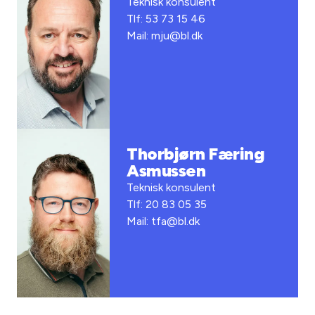
Teknisk konsulent
Tlf: 53 73 15 46
Mail: mju@bl.dk
Thorbjørn Færing
Asmussen
Teknisk konsulent
Tlf: 20 83 05 35
Mail: tfa@bl.dk