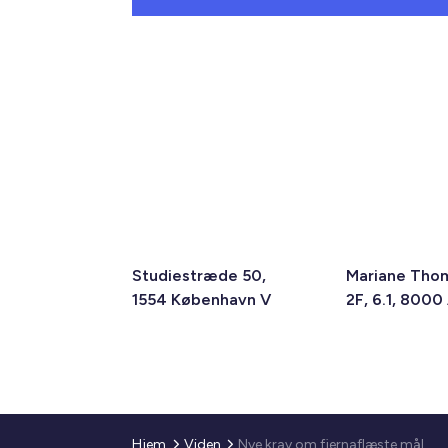
Studiestræde 50,
Mariane Tho
1554 København V
2F, 6.1, 8000
Hjem
Viden
Nye krav om fjernaflæste målere – alle ejendomme skal være klar senest 1. januar 2027