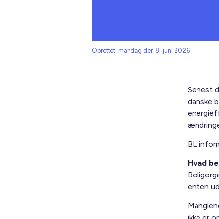
Oprettet: mandag den 8. juni 2026
Senest de
danske b
energief
ændringer
BL info
Hvad bet
Boligorga
enten ud
Manglend
ikke er o