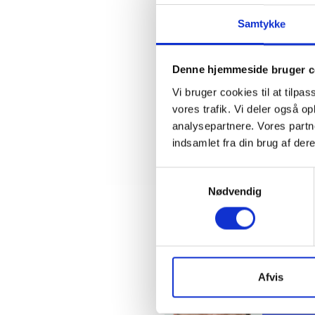
Samtykke
kortl
beslut
etable
Denne hjemmeside bruger c
eller 
Vi bruger cookies til at tilpas
udskif
vores trafik. Vi deler også 
BL anbefa
analysepartnere. Vores partn
indsamlet fra din brug af dere
Med venl
Samtykkevalg
Bent Mad
Nødvendig
Kontakt
Mikk
Afvis
Teknis
Tlf: 53