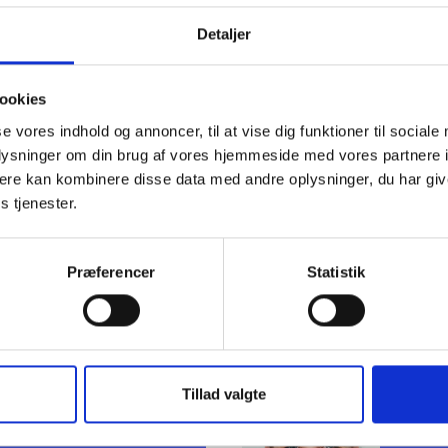
Detaljer
ægge eksisterende målere
te om målere kan opgraderes eller skal udskiftes
re digitale løsninger til udstilling af forbrugsdata
ookies
evt. dokumentere, at det ikke vil være omkostningseffektivt at
se vores indhold og annoncer, til at vise dig funktioner til sociale
te målerne.
oplysninger om din brug af vores hjemmeside med vores partnere 
ler derfor, at arbejdet igangsættes allerede nu, hvis det ikke e
ere kan kombinere disse data med andre oplysninger, du har giv
s tjenester.
ig hilsen
sen / Mikkel Jungshoved / Mette Nørgaard Larsen
Præferencer
Statistik
el Jungshoved
Met
Tillad valgte
Lar
k konsulent
 73 15 46
Juridi