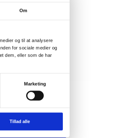
Om
 medier og til at analysere
inden for sociale medier og
r sket.
et dem, eller som de har
Marketing
te Nørgaard
Tillad alle
sen
sk konsulent