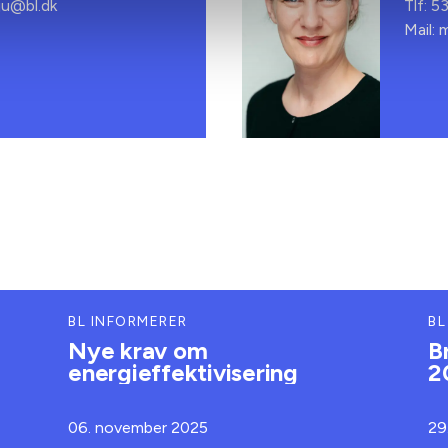
ju@bl.dk
Tlf: 5
Mail: 
BL INFORMERER
BL
Nye krav om
B
energieffektivisering
2
06. november 2025
29