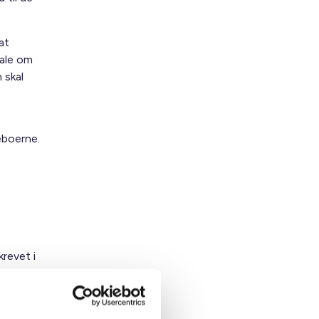
at
tale om
 skal
eboerne.
revet i