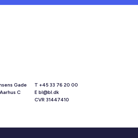
msens Gade
T +45 33 76 20 00
 Aarhus C
E
bl@bl.dk
CVR 31447410