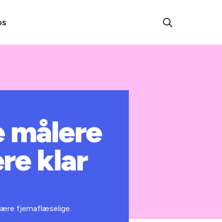
os
e målere
re klar
være fjernaflæselige.