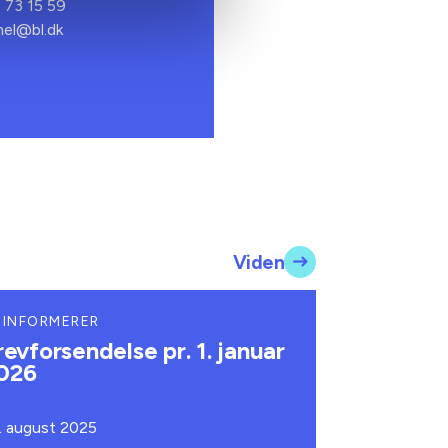
3 73 15 59
mel@bl.dk
Viden
 INFORMERER
revforsendelse pr. 1. januar
026
. august 2025