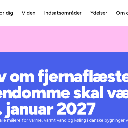
or dig
Viden
Indsatsområder
Ydelser
Om 
v om fjernaflæst
jendomme skal væ
. januar 2027
 alle målere for varme, varmt vand og køling i danske bygninger 