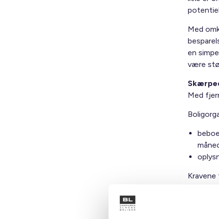
potentie
Med omko
besparels
en simpel
være stø
Skærped
Med fjer
Boligorga
beboe
måned
oplysn
Kravene 
BL Infor
God tid
Selv om f