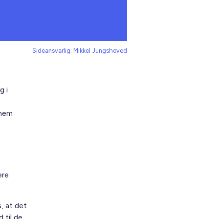
Sideansvarlig: Mikkel Jungshoved
g i
nnem
ere
, at det
 til de