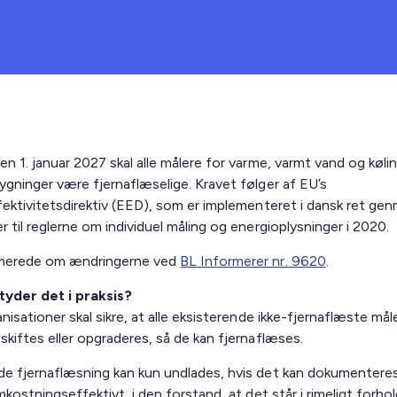
n 1. januar 2027 skal alle målere for varme, varmt vand og kølin
ygninger være fjernaflæselige. Kravet følger af EU’s
fektivitetsdirektiv (EED), som er implementeret i dansk ret ge
 til reglerne om individuel måling og energioplysninger i 2020.
rmerede om ændringerne ved
BL Informerer nr. 9620
.
yder det i praksis?
nisationer skal sikre, at alle eksisterende ikke-fjernaflæste mål
skiftes eller opgraderes, så de kan fjernaflæses.
e fjernaflæsning kan kun undlades, hvis det kan dokumenteres
mkostningseffektivt, i den forstand, at det står i rimeligt forhold