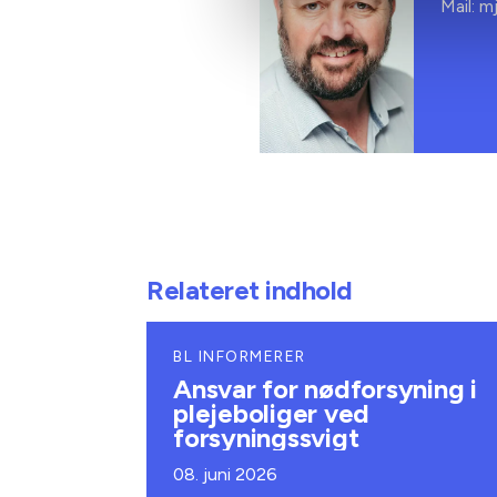
Mail: m
Relateret indhold
BL INFORMERER
Ansvar for nødforsyning i
plejeboliger ved
forsyningssvigt
08. juni 2026