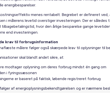
lle energibesparelser.
stningseffektiv menes rentabelt. Begrebet er defineret ved, 
en i målerens levetid overstiger investeringen. Der er således 
 tilbagebetalingstid, hvor den årlige besparelse gange levetiden
rre end investeringen.
e krav til forbrugsinformation
naflæste målere følger også skærpede krav til oplysninger til b
nisationer skal blandt andet sikre, at:
re modtager oplysning om deres forbrug mindst én gang om
en i fyringssæsonen
ingerne er baseret på faktisk, løbende registreret forbrug
følger af energioplysningsbekendtgørelsen og er nærmere besk
merer nr. 6221
og
BL Informerer nr. 0525
.
 – men ikke meget
risten først er 1. januar 2027, vil mange skulle: