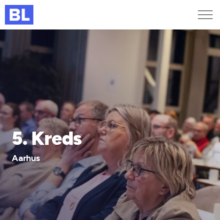
Genveje
Find medarbejder
Kurser og arrangementer
Jobportalen
MitBL
5. Kreds
Aarhus