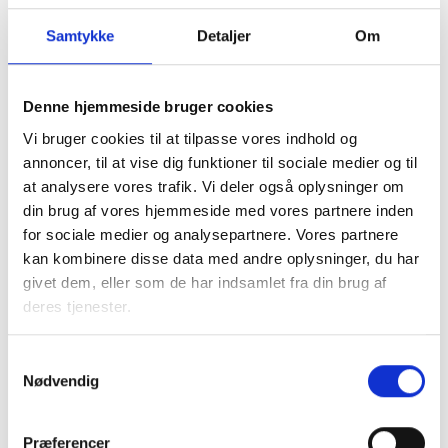
16. NOVEMBER 2026
BL’s centrale kursus- og konferenceudvalg
Samtykke
Detaljer
Om
Børkop
Gratis
Denne hjemmeside bruger cookies
Vi bruger cookies til at tilpasse vores indhold og
annoncer, til at vise dig funktioner til sociale medier og til
at analysere vores trafik. Vi deler også oplysninger om
din brug af vores hjemmeside med vores partnere inden
for sociale medier og analysepartnere. Vores partnere
kan kombinere disse data med andre oplysninger, du har
givet dem, eller som de har indsamlet fra din brug af
deres tjenester.
Samtykkevalg
Nødvendig
21. NOVEMBER 2026
Præferencer