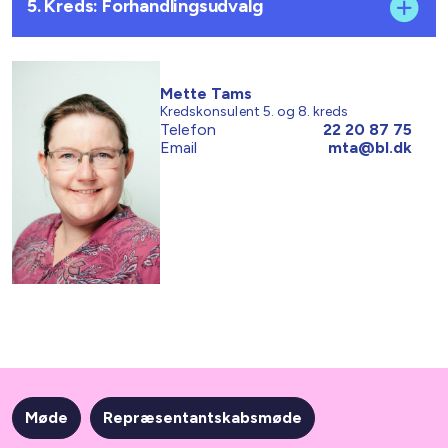
5. Kreds: Forhandlingsudvalg
Mette Tams
Kredskonsulent 5. og 8. kreds
Telefon
22 20 87 75
Email
mta@bl.dk
Møde
Repræsentantskabsmøde