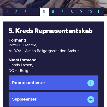
1.
2.
3.
4.
5.
6.
7.
8.
9.
10.
11.
5. Kreds Repræsentantskab
Formand
Peter B. Hebroe,
ALBOA - Almen Boligorganisation Aarhus
Næstformand
Herdis Larsen,
DOMI Bolig
Repræsentanter
Suppleanter