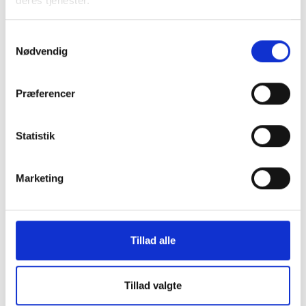
deres tjenester.
Samtykkevalg
Nødvendig
Præferencer
Statistik
Marketing
16. NOVEMBER 2026
BL’s centrale kursus- og konferenceudvalg
Børkop
Gratis
Tillad alle
Tillad valgte