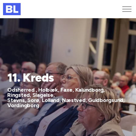
Genveje
Find medarbejder
Kurser og arrangementer
Jobportalen
MitBL
11. Kreds
Odsherred , Holbæk, Faxe, Kalundborg,
Ringsted, Slagelse,
Stevns, Sorø, Lolland, Næstved, Guldborgsund,
Vordingborg