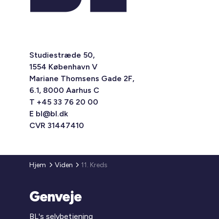
Studiestræde 50,
1554 København V
Mariane Thomsens Gade 2F,
6.1, 8000 Aarhus C
T +45 33 76 20 00
E
bl@bl.dk
CVR 31447410
Hjem
Viden
11. Kreds
Genveje
BL's selvbetjening