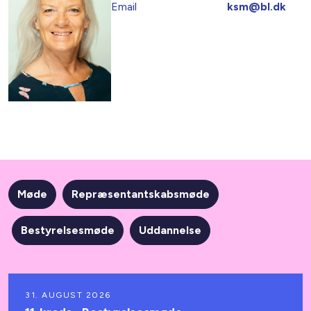
Email
ksm@bl.dk
Møde
Repræsentantskabsmøde
Bestyrelsesmøde
Uddannelse
31. AUGUST 2026