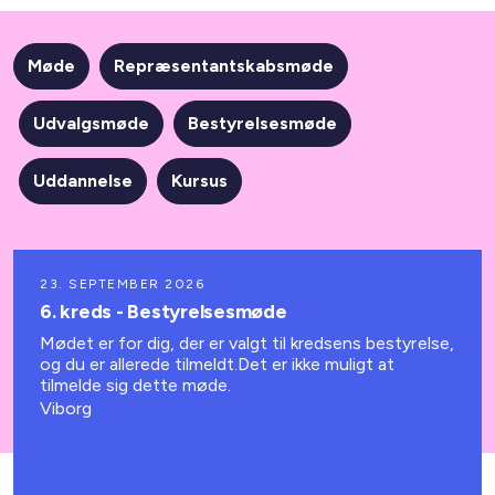
Møde
Repræsentantskabsmøde
Udvalgsmøde
Bestyrelsesmøde
Uddannelse
Kursus
23. SEPTEMBER 2026
6. kreds - Bestyrelsesmøde
Mødet er for dig, der er valgt til kredsens bestyrelse,
og du er allerede tilmeldt.Det er ikke muligt at
tilmelde sig dette møde.
Viborg