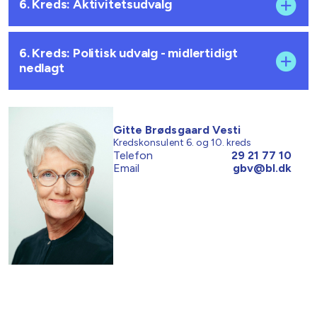
6. Kreds: Aktivitetsudvalg
6. Kreds: Politisk udvalg - midlertidigt
nedlagt
Gitte Brødsgaard Vesti
Kredskonsulent 6. og 10. kreds
Telefon
29 21 77 10
Email
gbv@bl.dk