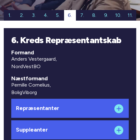
1.
2.
3.
4.
5.
6.
7.
8.
9.
10.
11.
6. Kreds Repræsentantskab
Formand
Anders Vestergaard,
NordVestBO
Næstformand
Pernille Cornelius,
BoligViborg
Repræsentanter
Suppleanter