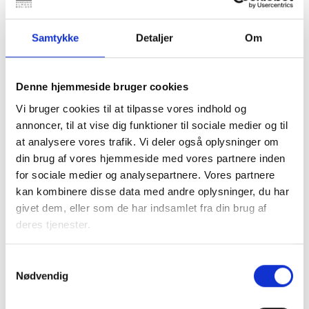
Samtykke
Detaljer
Om
20. OKTOBER 2026
4., 6. og 10. kreds - Fælles forretningsfører og
Denne hjemmeside bruger cookies
direktørmøde
Vi bruger cookies til at tilpasse vores indhold og
Forretningsførere og direktører i 4., 6. og 10. kreds
annoncer, til at vise dig funktioner til sociale medier og til
er inviteret til et fællesmøde hos Aars Boligforening.
at analysere vores trafik. Vi deler også oplysninger om
Grenaa
din brug af vores hjemmeside med vores partnere inden
Gratis
for sociale medier og analysepartnere. Vores partnere
kan kombinere disse data med andre oplysninger, du har
givet dem, eller som de har indsamlet fra din brug af
deres tjenester.
Samtykkevalg
Nødvendig