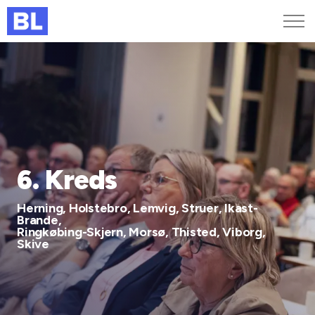
Genveje
Find medarbejder
Kurser og arrangementer
Jobportalen
MitBL
6. Kreds
Herning, Holstebro, Lemvig, Struer, Ikast-
Brande,
Ringkøbing-Skjern, Morsø, Thisted, Viborg,
Skive