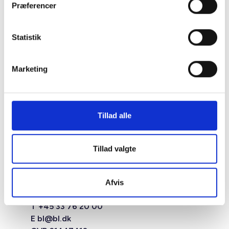
Præferencer
Statistik
Marketing
Tillad alle
Tillad valgte
Studiestræde 50,
1554 København V
Mariane Thomsens Gade 2F,
Afvis
6.1, 8000 Aarhus C
T +45 33 76 20 00
E
bl@bl.dk