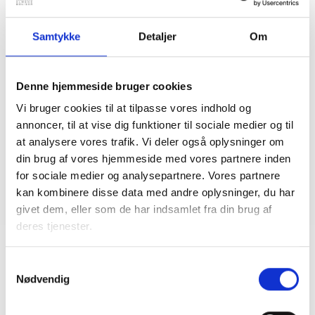
Kreds
Samtykke
Detaljer
Om
BL’s kredsafdeling understøtter BL’s interne demokrati og
arbejder med den politiske interessevaretagelse i
bestyrelser og repræsentantskaber i BL’s 11 kredse. Her
indgår udvikling, planlægning og afvikling af møder,
arrangementer og andre initiativer i kredsregi. Kreds
Denne hjemmeside bruger cookies
medvirker til udbredelse af Almene Mål og andre politiske
mærkesager i de 11 kredse.
Vi bruger cookies til at tilpasse vores indhold og
annoncer, til at vise dig funktioner til sociale medier og til
at analysere vores trafik. Vi deler også oplysninger om
din brug af vores hjemmeside med vores partnere inden
for sociale medier og analysepartnere. Vores partnere
kan kombinere disse data med andre oplysninger, du har
givet dem, eller som de har indsamlet fra din brug af
deres tjenester.
Samtykkevalg
Nødvendig