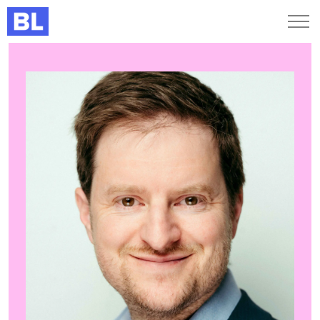
Genveje
Find medarbejder
Kurser og arrangementer
Jobportalen
MitBL