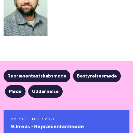
Repræsentantskabsmøde
Bestyrelsesmøde
Møde
Uddannelse
02. SEPTEMBER 2026
9. kreds - Repræsentantmøde