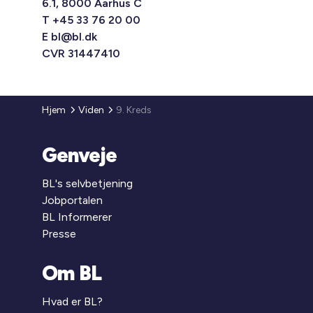
6.1, 8000 Aarhus C
T +45 33 76 20 00
E
bl@bl.dk
CVR 31447410
Hjem
Viden
9. Kreds
Genveje
BL's selvbetjening
Jobportalen
BL Informerer
Presse
Om BL
Hvad er BL?