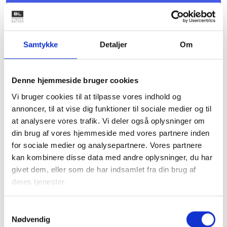
Samtykke
Detaljer
Om
Denne hjemmeside bruger cookies
Vi bruger cookies til at tilpasse vores indhold og
11. JANUAR 2027
annoncer, til at vise dig funktioner til sociale medier og til
9. kreds - Bestyrelsesmøde
at analysere vores trafik. Vi deler også oplysninger om
Mødet er for dig, der er valgt til kredsens
din brug af vores hjemmeside med vores partnere inden
repræsentantskab, og du er allerede tilmeldt.Det er
ikke muligt at tilmelde sig dette møde.
for sociale medier og analysepartnere. Vores partnere
København V
kan kombinere disse data med andre oplysninger, du har
givet dem, eller som de har indsamlet fra din brug af
deres tjenester.
Samtykkevalg
Nødvendig