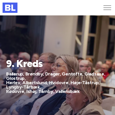
Genveje
Find medarbejder
Kurser og arrangementer
Jobportalen
MitBL
9. Kreds
Ballerup, Brøndby, Dragør, Gentofte, Gladsaxe,
Glostrup,
Herlev, Albertslund, Hvidovre, Høje-Tåstrup,
Lyngby-Tårbæk,
Rødovre, Ishøj, Tårnby, Vallensbæk