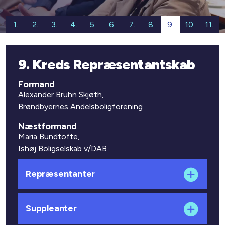
1.
2.
3.
4.
5.
6.
7.
8.
9.
10.
11.
9. Kreds Repræsentantskab
Formand
Alexander Bruhn Skjøth,
Brøndbyernes Andelsboligforening
Næstformand
Maria Bundtofte,
Ishøj Boligselskab v/DAB
Repræsentanter
Suppleanter