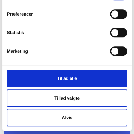
Præferencer
Statistik
01. MARTS 2027
Marketing
9. kreds - Repræsentantmøde
Mødet er for dig, der er valgt til kredsens
repræsentantskab, og du er allerede tilmeldt.Det er
ikke muligt at tilmelde sig dette møde.
Tillad alle
København V
Tillad valgte
Afvis