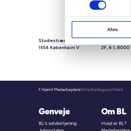
Afvis
Studiestræde 50,
Mariane Tho
1554 København V
2F, 6.1, 8000
Hjem
Medarbejdere
Gitte Brødsgaard Vesti
Genveje
Om BL
BL's selvbetjening
Hvad er BL?
Jobportalen
Medarbejdere