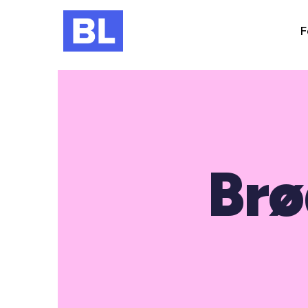
F
Brø