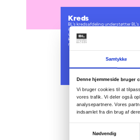
Kreds
BL’s kredsafdeling understøtter BL’
interessevaretagelse i bestyrelser o
udvikling, planlægning og afvikling 
kredsregi. Kreds medvirker til udbre
mærkesager i de 11 kredse.
Samtykke
Denne hjemmeside bruger c
Vi bruger cookies til at tilpas
vores trafik. Vi deler også 
analysepartnere. Vores partn
indsamlet fra din brug af dere
Samtykkevalg
Nødvendig