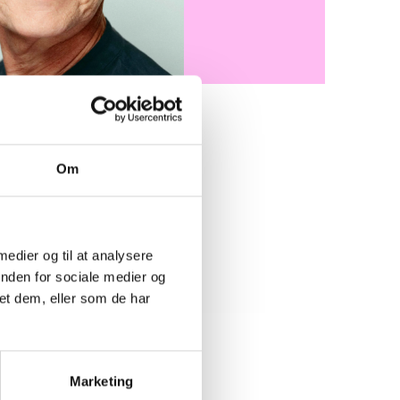
Om
ed politisk
gelse for bestyrelser og
ber i BL’s kredse. Her indgår
ægning og afvikling af møder,
 medier og til at analysere
rrangementer, debatmøder
inden for sociale medier og
ver i kredsregi.
et dem, eller som de har
Marketing