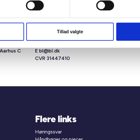
Tillad valgte
msens Gade
T +45 33 76 20 00
 Aarhus C
E
bl@bl.dk
CVR 31447410
Flere links
Høringssvar
Håndbøger og pjecer