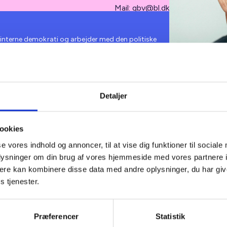
Mail:
gbv@bl.dk
s interne demokrati og arbejder med den politiske
g repræsentantskaber i BL’s 11 kredse. Her indgår
af møder, arrangementer og andre initiativer i
delse af Almene Mål og andre politiske
Detaljer
Gitte arbejder m
interessevareta
repræsentantska
ookies
udvikling, planl
se vores indhold og annoncer, til at vise dig funktioner til sociale
konferencer, a
oplysninger om din brug af vores hjemmeside med vores partnere 
og andre initiati
ere kan kombinere disse data med andre oplysninger, du har giv
s tjenester.
Præferencer
Statistik