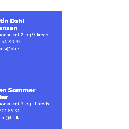
tin Dahl
ensen
onsulent 2. og 9. kreds
2 54 80 67
 mds@bl.dk
en Sommer
ler
onsulent 3. og 11. kreds
2 21 65 34
 ksm@bl.dk