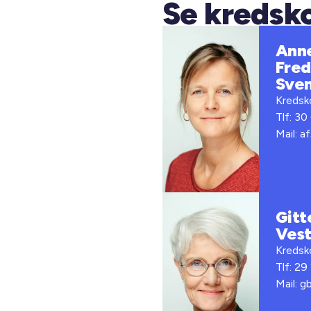
Se kredsk
Ann
Fred
Sve
Kredsko
Tlf: 30
Mail: a
Gitt
Vest
Kredsko
Tlf: 29
Mail: g