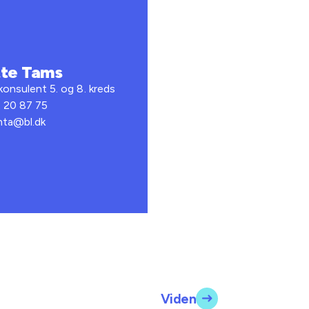
te Tams
onsulent 5. og 8. kreds
2 20 87 75
 mta@bl.dk
Viden