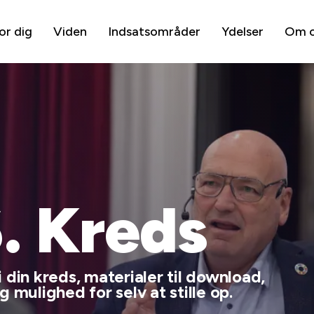
or dig
Viden
Indsatsområder
Ydelser
Om 
6. Kreds
 din kreds, materialer til download,
 mulighed for selv at stille op.