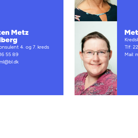
ten Metz
Met
dberg
Kredsk
nsulent 4. og 7. kreds
Tlf: 2
 16 55 89
Mail:
mml@bl.dk