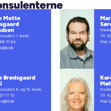
onsulenterne
e Mette
Mar
sgaard
Sør
ndsen
Kredsk
nsulent 1. kreds
Tlf: 2
 68 31 84
Mail:
fs@bl.dk
e Brødsgaard
Kar
i
Møl
nsulent 6. og 10. kreds
Kredsk
 21 77 10
Tlf: 4
bv@bl.dk
Mail: