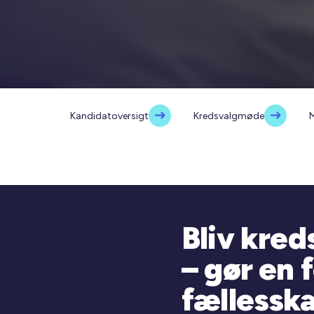
Kandidatoversigt
Kredsvalgmøde
M
Bliv kre
– gør en f
fællessk