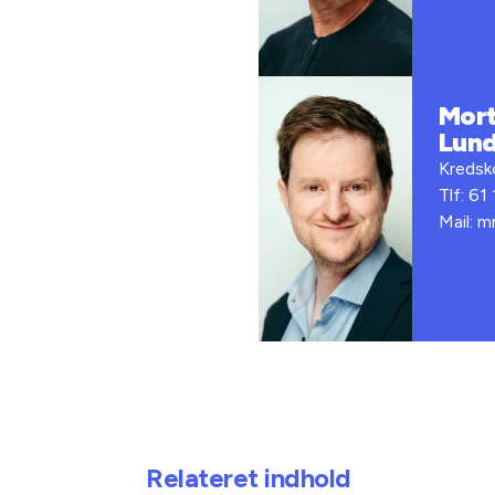
Mor
Lun
Kredsko
Tlf: 61
Mail: 
Relateret indhold