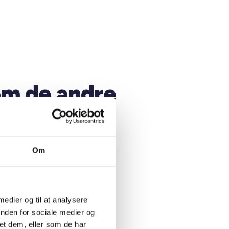
om de andre
se
or at se info om kredsen
Om
 medier og til at analysere
inden for sociale medier og
et dem, eller som de har