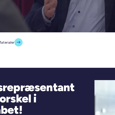
aterialer
dsrepræsentant
orskel i
abet!