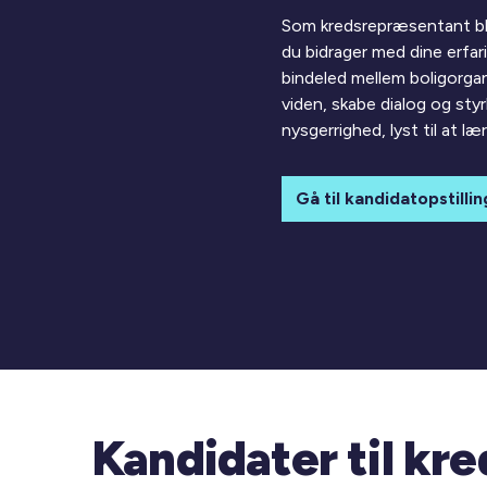
Som kredsrepræsentant bli
du bidrager med dine erfari
bindeled mellem boligorgan
viden, skabe dialog og sty
nysgerrighed, lyst til at l
Gå til kandidatopstillin
Kandidater til kr