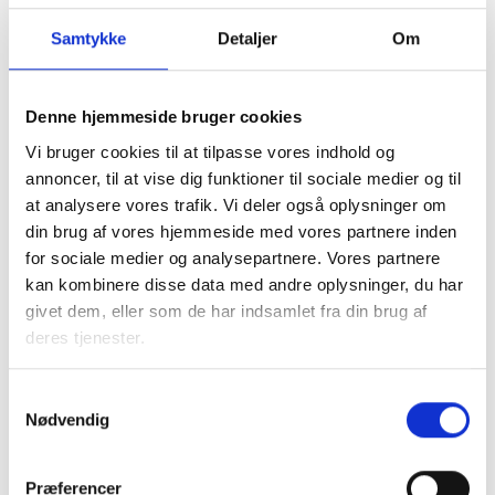
Tlf: 22 54 80 67
Mail: mds@bl.dk
Samtykke
Detaljer
Om
Denne hjemmeside bruger cookies
Vi bruger cookies til at tilpasse vores indhold og
annoncer, til at vise dig funktioner til sociale medier og til
Gitte Brødsgaard
at analysere vores trafik. Vi deler også oplysninger om
Vesti
din brug af vores hjemmeside med vores partnere inden
Kredskonsulent 6. og 10. kreds
for sociale medier og analysepartnere. Vores partnere
Tlf: 29 21 77 10
kan kombinere disse data med andre oplysninger, du har
Mail: gbv@bl.dk
givet dem, eller som de har indsamlet fra din brug af
deres tjenester.
Samtykkevalg
Nødvendig
Karen Sommer
Møller
Præferencer