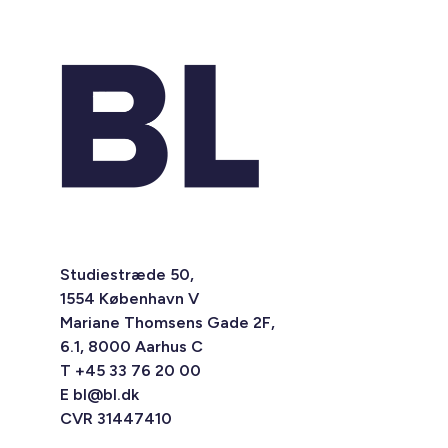
Studiestræde 50,
1554 København V
Mariane Thomsens Gade 2F,
6.1, 8000 Aarhus C
T +45 33 76 20 00
E
bl@bl.dk
CVR 31447410