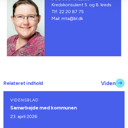
Kredskonsulent 5. og 8. kreds
Tlf: 22 20 87 75
Mail: mta@bl.dk
Relateret indhold
Viden
VIDENSBLAD
Samarbejde med kommunen
23. april 2026