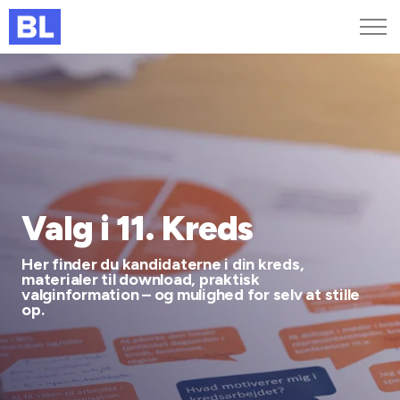
Genveje
Find medarbejder
Kurser og arrangementer
Jobportalen
MitBL
Valg i 11. Kreds
Her finder du kandidaterne i din kreds,
materialer til download, praktisk
valginformation – og mulighed for selv at stille
op.