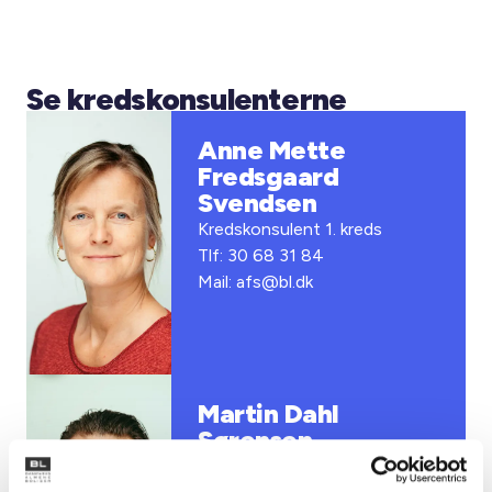
Se kredskonsulenterne
Anne Mette
Fredsgaard
Svendsen
Kredskonsulent 1. kreds
Tlf: 30 68 31 84
Mail: afs@bl.dk
Martin Dahl
Sørensen
Kredskonsulent 2. og 9. kreds