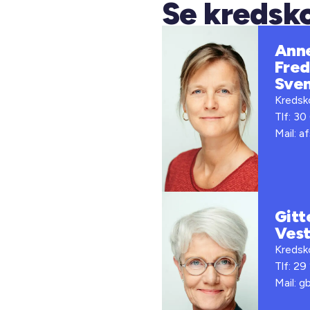
Se kredsk
Ann
Fred
Sve
Kredsko
Tlf: 30
Mail: a
Gitt
Vest
Kredsko
Tlf: 29
Mail: g