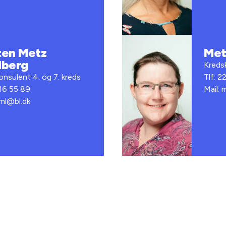
ten Metz
Met
dberg
Kredsk
nsulent 4. og 7. kreds
Tlf: 2
 16 55 89
Mail:
mml@bl.dk