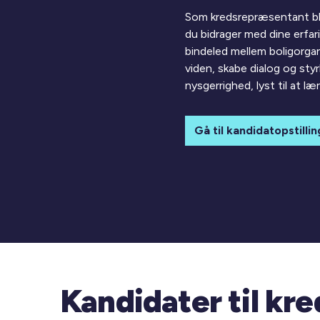
Som kredsrepræsentant bli
du bidrager med dine erfari
bindeled mellem boligorgan
viden, skabe dialog og sty
nysgerrighed, lyst til at l
Gå til kandidatopstillin
Kandidater til kr