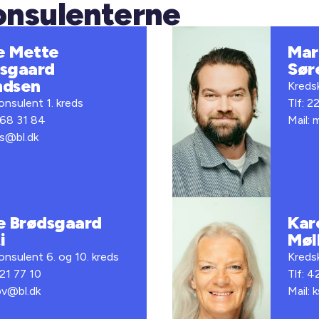
onsulenterne
e Mette
Mar
sgaard
Sør
ndsen
Kredsk
nsulent 1. kreds
Tlf: 2
 68 31 84
Mail:
fs@bl.dk
e Brødsgaard
Kar
i
Møl
nsulent 6. og 10. kreds
Kredsk
 21 77 10
Tlf: 4
bv@bl.dk
Mail: