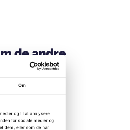
om de andre
se
or at se info om kredsen
Om
 medier og til at analysere
inden for sociale medier og
et dem, eller som de har