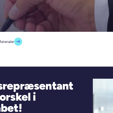
aterialer
dsrepræsentant
orskel i
abet!