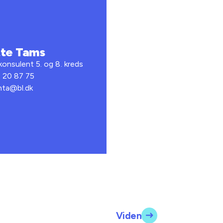
te Tams
onsulent 5. og 8. kreds
2 20 87 75
 mta@bl.dk
Viden