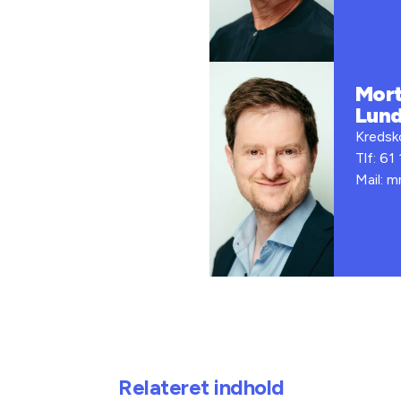
Mor
Lun
Kredsko
Tlf: 61
Mail: 
Relateret indhold