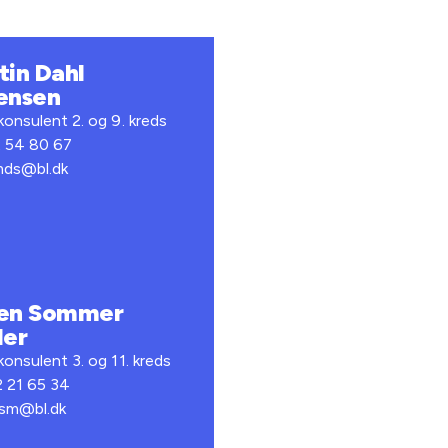
tin Dahl
ensen
onsulent 2. og 9. kreds
2 54 80 67
 mds@bl.dk
en Sommer
ler
onsulent 3. og 11. kreds
2 21 65 34
 ksm@bl.dk