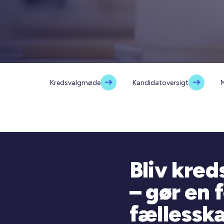
Kredsvalgmøde
Kandidatoversigt
M
Bliv kre
– gør en f
fællessk