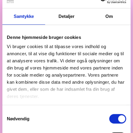
gensidig sparring, materialedeling m.m.
Samtykke
Detaljer
Om
ANALYSER
FREDAG DEN 24. OKTOBER 2025
Denne hjemmeside bruger cookies
Analyse: Befolkningens ønsker til
boligpolitikken
Vi bruger cookies til at tilpasse vores indhold og
annoncer, til at vise dig funktioner til sociale medier og til
Analysen belyser hvordan befolkningen prioriterer
at analysere vores trafik. Vi deler også oplysninger om
forskellige boligpolitiske emner, og hvordan den
din brug af vores hjemmeside med vores partnere inden
demografiske udvikling spiller ind i dette.
for sociale medier og analysepartnere. Vores partnere
kan kombinere disse data med andre oplysninger, du har
givet dem, eller som de har indsamlet fra din brug af
deres tjenester.
NYHED
MANDAG DEN 21. JULI 2025
ERFA-møder om universelt design i
Samtykkevalg
drift og byggeri
Nødvendig
Nye ERFA-møder klæder dig på til at arbejde med