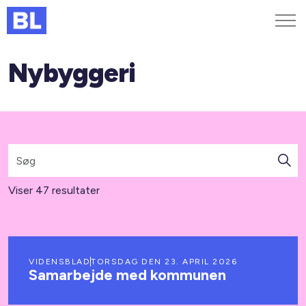
Nybyggeri
Genveje
Find medarbejder
Kurser og arrangementer
Jobportalen
MitBL
Viser 47 resultater
VIDENSBLAD
TORSDAG DEN 23. APRIL 2026
Samarbejde med kommunen