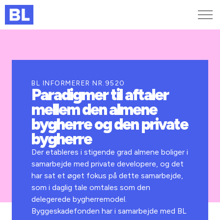
Genveje
Find medarbejder
Kurser og arrangementer
BL INFORMERER NR.9520
Paradigmer til aftaler
Jobportalen
mellem den almene
MitBL
bygherre og den private
bygherre
Der etableres i stigende grad almene boliger i
samarbejde med private developere, og det
har sat et øget fokus på dette samarbejde,
som i daglig tale omtales som den
delegerede bygherremodel.
Byggeskadefonden har i samarbejde med BL