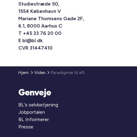
Studiestræde 50,
1554 København V
Mariane Thomsens Gade 2F,
6.1, 8000 Aarhus C
T +45 33 76 20 00
E
bl@bl.dk
CVR 31447410
Hjem
Viden
Paradigmer til aftaler mellem den almene bygherre og den private bygherre
Genveje
BL's selvbetjening
Jobportalen
BL Informerer
Presse