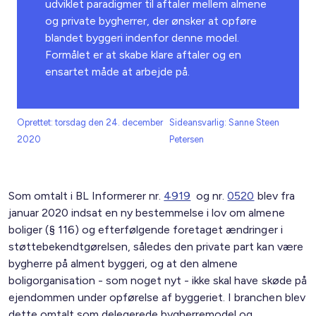
udviklet paradigmer til aftaler mellem almene
og private bygherrer, der ønsker at opføre
blandet byggeri indenfor denne model.
Formålet er at skabe klare aftaler og en
ensartet måde at arbejde på.
Oprettet: torsdag den 24. december
Sideansvarlig: Sanne Steen
2020
Petersen
Som omtalt i BL Informerer nr.
4919
og nr.
0520
blev fra
januar 2020 indsat en ny bestemmelse i lov om almene
boliger (§ 116) og efterfølgende foretaget ændringer i
støttebekendtgørelsen, således den private part kan være
bygherre på alment byggeri, og at den almene
boligorganisation - som noget nyt - ikke skal have skøde på
ejendommen under opførelse af byggeriet. I branchen blev
dette omtalt som delegerede bygherremodel og