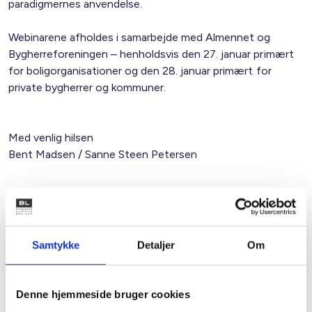
paradigmernes anvendelse.
Webinarene afholdes i samarbejde med Almennet og
Bygherreforeningen – henholdsvis den 27. januar primært
for boligorganisationer og den 28. januar primært for
private bygherrer og kommuner.
Med venlig hilsen
Bent Madsen / Sanne Steen Petersen
Kontakt
Samtykke
Detaljer
Om
Sanne Steen
Petersen
Afdelingschef
Denne hjemmeside bruger cookies
Tlf: 22 20 87 73