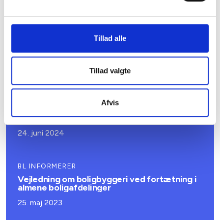
Relateret indhold
Viden
BL INFORMERER
Tillad alle
Maksimumsbeløb for alment byggeri pr. 1.
januar 2025
Tillad valgte
06. december 2024
Afvis
BL INFORMERER
Nye krav om selektiv nedrivning
24. juni 2024
BL INFORMERER
Vejledning om boligbyggeri ved fortætning i
almene boligafdelinger
25. maj 2023