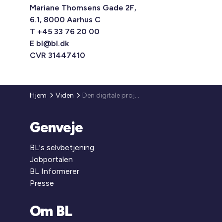
Mariane Thomsens Gade 2F,
6.1, 8000 Aarhus C
T +45 33 76 20 00
E
bl@bl.dk
CVR 31447410
Hjem
Viden
Den digitale projekthåndbog
Genveje
BL's selvbetjening
Jobportalen
BL Informerer
Presse
Om BL