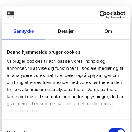
Kontakt
Samtykke
Detaljer
Om
Niklas Jarnit
Sekretariatsleder i AlmenNet
Denne hjemmeside bruger cookies
Tlf: 23 20 94 36
Vi bruger cookies til at tilpasse vores indhold og
Mail: nja@bl.dk
annoncer, til at vise dig funktioner til sociale medier og til
at analysere vores trafik. Vi deler også oplysninger om
din brug af vores hjemmeside med vores partnere inden
for sociale medier og analysepartnere. Vores partnere
kan kombinere disse data med andre oplysninger, du har
givet dem, eller som de har indsamlet fra din brug af
deres tjenester.
Samtykkevalg