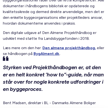
byggeorganisationer råder over de rette kompetencer. Alle
dokumenter i håndbogens bibliotek er opdaterede og
kvalitetssikrede og dermed direkte anvendelige, men det er
den enkelte byggeorganisations eller projektleders ansvar,
hvordan dokumenterne anvendes i praksis.
Den digitale udgave af Den Almene Projekthåndbog er
udviklet med støtte fra Landsbyggefonden i 2018.
Læs mere om den her:
Den almene projekthåndbog,
eller
se håndbogen på
BygAlment.dk
.
Styrken ved Projekthåndbogen er, at den
er en helt konkret ’how to”-guide, når man
står over for nogle konkrete udfordringer i
en byggeproces.
Bent Madsen, direktør i BL - Danmarks Almene Boliger