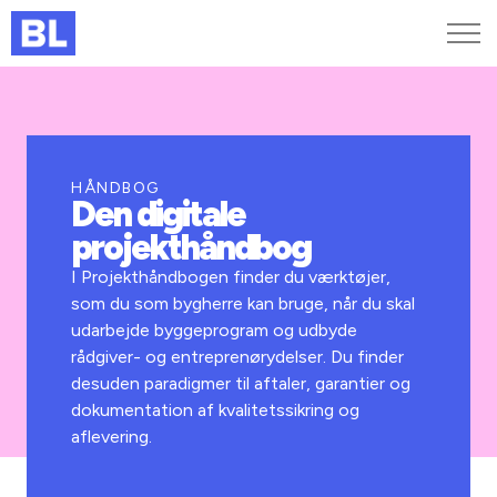
Genveje
Find medarbejder
Kurser og arrangementer
HÅNDBOG
Den digitale
Jobportalen
projekthåndbog
MitBL
I Projekthåndbogen finder du værktøjer,
som du som bygherre kan bruge, når du skal
udarbejde byggeprogram og udbyde
rådgiver- og entreprenørydelser. Du finder
desuden paradigmer til aftaler, garantier og
dokumentation af kvalitetssikring og
aflevering.