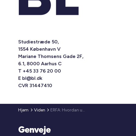
Studiestræde 50,
1554 København V
Mariane Thomsens Gade 2F,
6.1, 8000 Aarhus C
T +45 33 76 20 00
E
bl@bl.dk
CVR 31447410
Hjem
Viden
ERFA: Hvordan undgår vi byggeskader, og hvordan håndterer driften dem?
Genveje