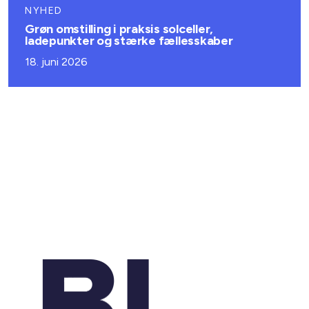
NYHED
Grøn omstilling i praksis solceller,
ladepunkter og stærke fællesskaber
18. juni 2026