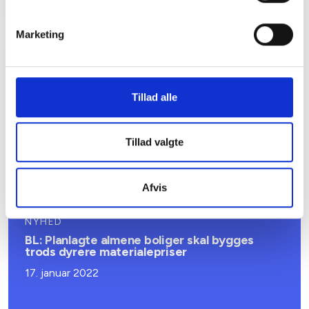
Marketing
Relateret indhold
Viden
Tillad alle
NYHED
ERFA-møder om universelt design i drift og
Tillad valgte
byggeri
21. juli 2025
Afvis
NYHED
BL: Planlagte almene boliger skal bygges
trods dyrere materialepriser
17. januar 2022