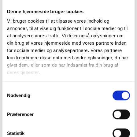
Hvad er bygningsejers rolle i forbindelse med
Denne hjemmeside bruger cookies
Byggeskadefondens eftersyn og skadedækning?
Vi bruger cookies til at tilpasse vores indhold og
Så sidder du i driften eller i byggeafdelingen og vil
annoncer, til at vise dig funktioner til sociale medier og til
opdateres på, hvad Byggeskadefonden kan hjælpe dig
at analysere vores trafik. Vi deler også oplysninger om
med, og ikke mindst hvad du selv kan gøre for at undgå
din brug af vores hjemmeside med vores partnere inden
skader, så deltag i ERFA-mødet nær dig:
for sociale medier og analysepartnere. Vores partnere
kan kombinere disse data med andre oplysninger, du har
givet dem, eller som de har indsamlet fra din brug af
Kontakt
deres tjenester.
Mikkel Jungshoved
Samtykkevalg
Teknisk konsulent
Nødvendig
Tlf: 53 73 15 46
Mail: mju@bl.dk
Præferencer
Statistik