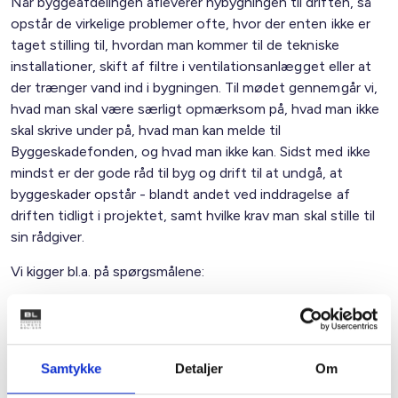
Når byggeafdelingen afleverer nybygningen til driften, så
opstår de virkelige problemer ofte, hvor der enten ikke er
taget stilling til, hvordan man kommer til de tekniske
installationer, skift af filtre i ventilationsanlægget eller at
der trænger vand ind i bygningen. Til mødet gennemgår vi,
hvad man skal være særligt opmærksom på, hvad man ikke
skal skrive under på, hvad man kan melde til
Byggeskadefonden, og hvad man ikke kan. Sidst med ikke
mindst er der gode råd til byg og drift til at undgå, at
byggeskader opstår - blandt andet ved inddragelse af
driften tidligt i projektet, samt hvilke krav man skal stille til
sin rådgiver.
Vi kigger bl.a. på spørgsmålene:
Hvad skal man f.eks. være opmærksomme på, når
man bygger i træ?
Hvor er udfordringerne med tagterrasser?
Samtykke
Detaljer
Om
Hvordan er det nu lige med 1. og 5. årsgennemgang,
og hvem gør hvad, når skaden er sket?