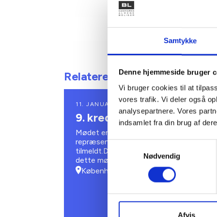
Samtykke
Denne hjemmeside bruger c
Relaterede arrangementer
Vi bruger cookies til at tilpas
vores trafik. Vi deler også 
11. JANUAR 2027
analysepartnere. Vores partn
9. kreds - Bestyrelsesmød
indsamlet fra din brug af dere
Mødet er for dig, der er valgt til kredsens
repræsentantskab, og du er allerede
Samtykkevalg
tilmeldt.Det er ikke muligt at tilmelde sig
Nødvendig
dette møde.
København V
Afvis