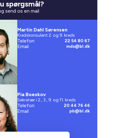
u spørgsmål?
 og send os en mail
Martin Dahl Sørensen
Kredskonsulent 2. og 9. kreds
Telefon
22 54 80 67
Email
mds@bl.dk
Pia Boeskov
Sekretær i 2., 3., 9. og 11. kreds
Telefon
20 44 76 46
Email
pb@bl.dk