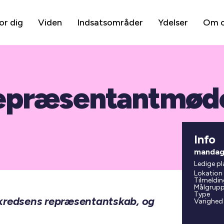
or dig
Viden
Indsatsområder
Ydelser
Om 
 Repræsentantmød
Info
mandag 
Ledige pl
Lokation
Tilmeldin
Målgrup
Type
il kredsens repræsentantskab, og
Varighed