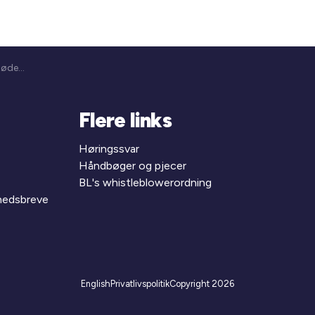
9. kreds - Repræsentantmøde (26-162)
Flere links
Høringssvar
Håndbøger og pjecer
BL's whistleblowerordning
yhedsbreve
English
Privatlivspolitik
Copyright 2026