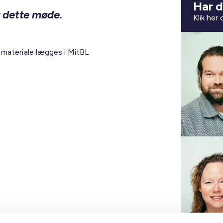
Har d
ig dette møde.
Klik her
 materiale lægges i MitBL