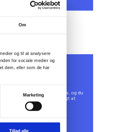
Om
 medier og til at analysere
inden for sociale medier og
. NOVEMBER 2026
et dem, eller som de har
. og 9. kreds - Fælles
epræsentantmøde
et er for dig, der er valgt til
præsentantskabet i 2. og 9. kreds, og du
Marketing
allerede tilmeldt.Det er ikke muligt at
lmelde sig dette møde.
København V
Tillad alle