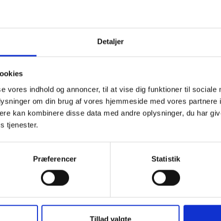
Detaljer
ookies
se vores indhold og annoncer, til at vise dig funktioner til sociale
oplysninger om din brug af vores hjemmeside med vores partnere 
29. SEPTEMBER 2026
23
ere kan kombinere disse data med andre oplysninger, du har giv
e
1., 2. 9. og 11. kreds -
2
s tjenester.
Forsamlingshusmøde -
R
København
Mød
re
Mødet er for inviterede
Præferencer
Statistik
er 
kredsrepræsentanter og suppleanter
ti
København V
Tillad valgte