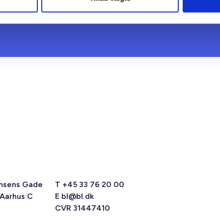
msens Gade
T +45 33 76 20 00
 Aarhus C
E
bl@bl.dk
CVR 31447410