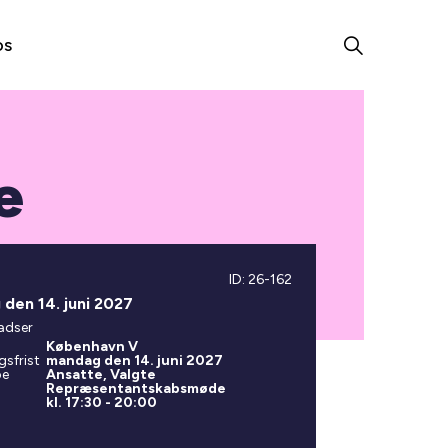
os
e
ID: 26-162
den 14. juni 2027
adser
København V
gsfrist
mandag den 14. juni 2027
pe
Ansatte, Valgte
Repræsentantskabsmøde
kl. 17:30 - 20:00