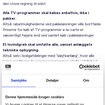
den store regning til sidst.
Alle TV-programmer skal købes enkeltvis, ikke i
pakker.
Altså: rabatmulighederne ved pakkeløsninger ville bortfalde.
Priserne for køb af TV-programmer a-la-carte er
væsentligt højere end ved samlet køb i pakkeløsninger.
Et lovindgreb skal omfatte alle, uanset anlæggets
tekniske opbygning.
Altså: selv i boligafdelinger med ”sløjfeanlæg”, hvor alle
lejere modtager de samme programmer, skulle valgfrihed
straks indføres, selv om det ville forudsætte kostbare
ombygninger af anlægget.
Samtykke
Detaljer
Om
I den offentlige debat har ”Frit valg” været det store
tema
Denne hjemmeside bruger cookies
BL har som de eneste aktører vedholdende fremført, at
Vi bruger cookies til at tilpasse vores indhold og