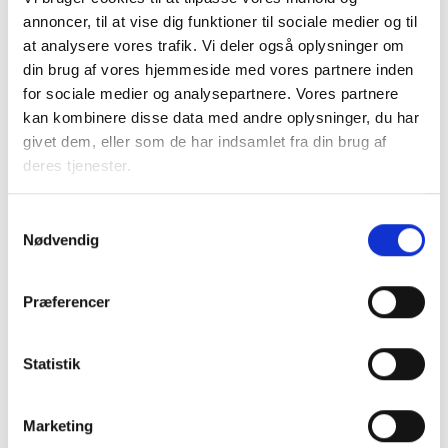
prisen for levering af TV-programmer er helt afgørende for
annoncer, til at vise dig funktioner til sociale medier og til
mange af lejerne i almene boliger, og at køb af
at analysere vores trafik. Vi deler også oplysninger om
enkeltprogrammer meget ofte vil blive en løsning, som
din brug af vores hjemmeside med vores partnere inden
koster mere for beboerne end en kollektiv grundpakke. Men
for sociale medier og analysepartnere. Vores partnere
selv Forbrugerrådet TÆNK har alene fokuseret på ”Frit
kan kombinere disse data med andre oplysninger, du har
valg” uden hensyn til omkostningerne for lejerne.
givet dem, eller som de har indsamlet fra din brug af
deres tjenester.
Stemningen begyndte at vende, da BL kunne fremvise, at
de anlæg, som har de dyreste løsninger og den mindste
Samtykkevalg
valgfrihed, er anlæg, som ejes af leverandører. Særligt
Nødvendig
elselskaberne har været aggressive i deres markedsføring
af ”gratis installation af fiber til alle”, men selv om de
anlægger fiberløsninger med meget stor kapacitet, skriver
Præferencer
de i deres kontrakter, at ingen anden udbyder af TV-
programmer må benytte fiberkablerne.
Statistik
De billigste løsninger og løsningerne med den største
valgfrihed findes i de anlæg, som ejes af boligafdelingerne,
Marketing
og hvor det er forbruger- eller boligforeningsejede