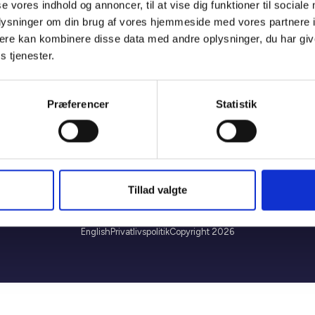
se vores indhold og annoncer, til at vise dig funktioner til sociale
oplysninger om din brug af vores hjemmeside med vores partnere 
ere kan kombinere disse data med andre oplysninger, du har giv
s tjenester.
Flere links
Høringssvar
Præferencer
Statistik
Håndbøger og pjecer
BL's whistleblowerordning
yhedsbreve
Tillad valgte
English
Privatlivspolitik
Copyright 2026