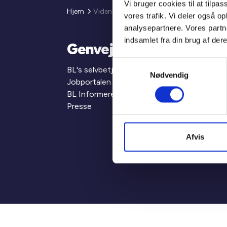
Vi bruger cookies til at tilpas
Hjem
Viden
vores trafik. Vi deler også 
analysepartnere. Vores partn
indsamlet fra din brug af dere
Genveje
Om BL
Samtykkevalg
BL's selvbetjening
Hvad er BL?
Nødvendig
Jobportalen
Medarbejdere
BL Informerer
Karriere i BL
Presse
Tilmeld dig n
Afvis