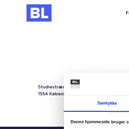
F
Studiestræde 50,
Mariane Tho
1554 København V
2F, 6.1, 8000
Samtykke
Denne hjemmeside bruger c