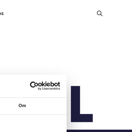
os
Om