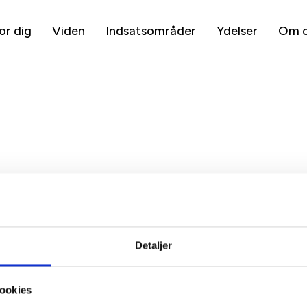
or dig
Viden
Indsatsområder
Ydelser
Om 
msens Gade
T +45 33 76 20 00
 Aarhus C
E
bl@bl.dk
CVR 31447410
Detaljer
ookies