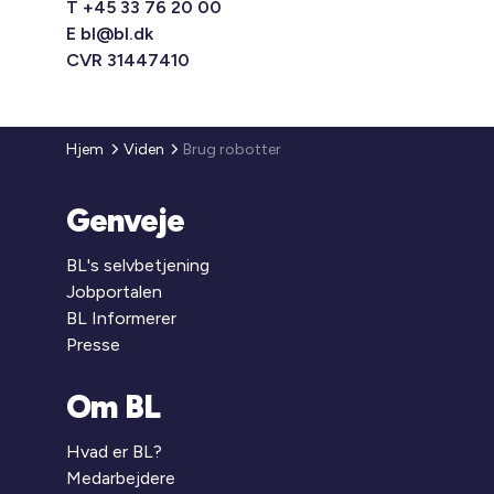
T +45 33 76 20 00
E
bl@bl.dk
CVR 31447410
Hjem
Viden
Brug robotter
Genveje
BL's selvbetjening
Jobportalen
BL Informerer
Presse
Om BL
Hvad er BL?
Medarbejdere