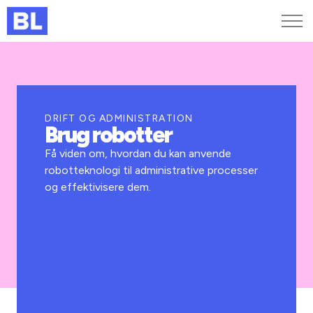
Genveje
Find medarbejder
Kurser og arrangementer
DRIFT OG ADMINISTRATION
Brug robotter
Jobportalen
MitBL
Få viden om, hvordan du kan anvende
robotteknologi til administrative processer
og effektivisere dem.