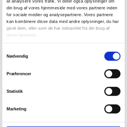
at analysere vores trafik. Vi deler også oplysninger om
Temadag om fjernvarme
din brug af vores hjemmeside med vores partnere inden
04. august 2026
for sociale medier og analysepartnere. Vores partnere
kan kombinere disse data med andre oplysninger, du har
givet dem, eller som de har indsamlet fra din brug af
DRIFT OG ADMINISTRATION
deres tjenester.
Temadag om indeklima
04. august 2026
Samtykkevalg
Nødvendig
SKRÆDDERSYEDE TILBUD
Præferencer
GDPR-netværk i samarbejde med Accura
Advokatpartnerskab
07. juli 2026
Statistik
Marketing