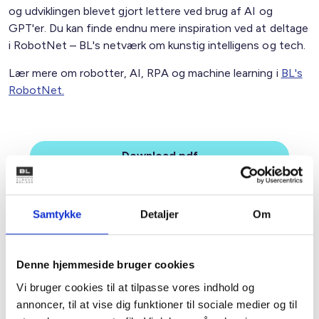
og udviklingen blevet gjort lettere ved brug af AI og
GPT'er. Du kan finde endnu mere inspiration ved at deltage
i RobotNet – BL's netværk om kunstig intelligens og tech.
Lær mere om robotter, AI, RPA og machine learning i
BL's
RobotNet.
Download pdf
Samtykke
Detaljer
Om
Denne hjemmeside bruger cookies
Relateret indhold
Viden
Vi bruger cookies til at tilpasse vores indhold og
annoncer, til at vise dig funktioner til sociale medier og til
DRIFT OG ADMINISTRATION