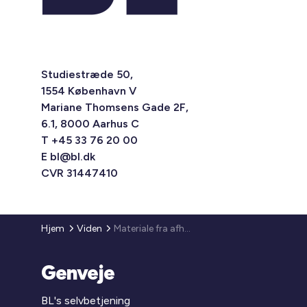
Studiestræde 50,
1554 København V
Mariane Thomsens Gade 2F,
6.1, 8000 Aarhus C
T +45 33 76 20 00
E
bl@bl.dk
CVR 31447410
Hjem
Viden
Materiale fra afholdte møder i Indkøbsnetværket
Genveje
BL's selvbetjening