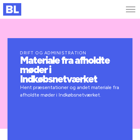
Genveje
Find medarbejder
Kurser og arrangementer
DRIFT OG ADMINISTRATION
Materiale fra afholdte
Jobportalen
møder i
MitBL
Indkøbsnetværket
Hent præsentationer og andet materiale fra
afholdte møder i Indkøbsnetværket.