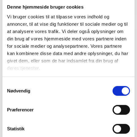
Denne hjemmeside bruger cookies
Vi bruger cookies til at tilpasse vores indhold og
annoncer, til at vise dig funktioner til sociale medier og til
at analysere vores trafik. Vi deler også oplysninger om
din brug af vores hjemmeside med vores partnere inden
Relateret indhold
Viden
for sociale medier og analysepartnere. Vores partnere
kan kombinere disse data med andre oplysninger, du har
givet dem, eller som de har indsamlet fra din brug af
VIDENSBLAD
deres tjenester.
Samarbejde med kommunen
23. april 2026
Samtykkevalg
Nødvendig
VIDENSBLAD
AlmenKompas
Præferencer
26. marts 2026
Statistik