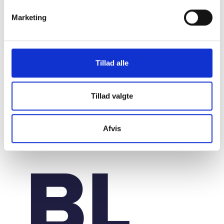
VIDENSBLAD
Beredskab – i en ny risikotid
Marketing
18. november 2025
Tillad alle
Tillad valgte
Afvis