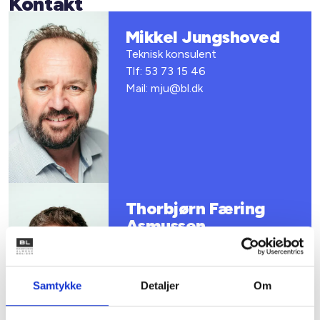
Kontakt
Mikkel Jungshoved
Teknisk konsulent
Tlf: 53 73 15 46
Mail: mju@bl.dk
Thorbjørn Færing
Asmussen
Teknisk konsulent
Tlf: 20 83 05 35
Mail: tfa@bl.dk
Samtykke
Detaljer
Om