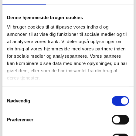
Denne hjemmeside bruger cookies
Vi bruger cookies til at tilpasse vores indhold og
annoncer, til at vise dig funktioner til sociale medier og til
at analysere vores trafik. Vi deler også oplysninger om
din brug af vores hjemmeside med vores partnere inden
Dilemmaer og hensyn
for sociale medier og analysepartnere. Vores partnere
kan kombinere disse data med andre oplysninger, du har
Organisationsbestyrelsen skal sikre en effektiv drift for at
givet dem, eller som de har indsamlet fra din brug af
sikre rimelige huslejer. Samtidig skal
deres tjenester.
organisationsbestyrelsen sikre, at boligerne til hver en tid
kan lejes ud. Det kan kræve en særlig indsats med at
Samtykkevalg
markedsføre boligerne.
Nødvendig
Hvis organisationsbestyrelsen beslutter at benytte
sponsoraftaler eller bidrag til velgørende formål som led i
Præferencer
sin markedsføring, så kan det give anledning til, at
beboerne og offentligheden stiller spørgsmål ved, hvad