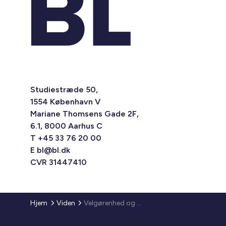
Studiestræde 50,
1554 København V
Mariane Thomsens Gade 2F,
6.1, 8000 Aarhus C
T +45 33 76 20 00
E
bl@bl.dk
CVR 31447410
Hjem
Viden
Velgørenhed og sponsorater