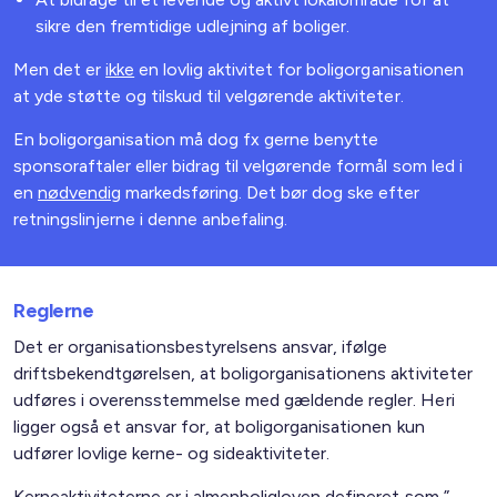
sikre den fremtidige udlejning af boliger.
Men det er
ikke
en lovlig aktivitet for boligorganisationen
at yde støtte og tilskud til velgørende aktiviteter.
En boligorganisation må dog fx gerne benytte
sponsoraftaler eller bidrag til velgørende formål som led i
en
nødvendig
markedsføring. Det bør dog ske efter
retningslinjerne i denne anbefaling.
Reglerne
Det er organisationsbestyrelsens ansvar, ifølge
driftsbekendtgørelsen, at boligorganisationens aktiviteter
udføres i overensstemmelse med gældende regler. Heri
ligger også et ansvar for, at boligorganisationen kun
udfører lovlige kerne- og sideaktiviteter.
Kerneaktiviteterne er i almenboligloven defineret som ”