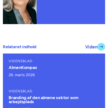
Relateret indhold
Viden
VIDENSBLAD
AlmenKompas
26. marts 2026
VIDENSBLAD
Branding af den almene sektor som
arbejdsplads