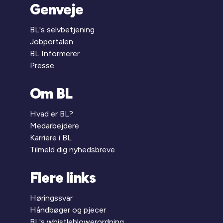
Genveje
BL's selvbetjening
Jobportalen
BL Informerer
Presse
Om BL
Hvad er BL?
Medarbejdere
Karriere i BL
Tilmeld dig nyhedsbreve
Flere links
Høringssvar
Håndbøger og pjecer
BL's whistleblowerordning