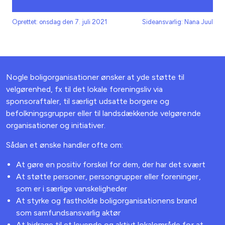
Oprettet: onsdag den 7. juli 2021
Sideansvarlig: Nana Juul
Nogle boligorganisationer ønsker at yde støtte til
velgørenhed, fx til det lokale foreningsliv via
sponsoraftaler, til særligt udsatte borgere og
befolkningsgrupper eller til landsdækkende velgørende
organisationer og initiativer.
Sådan et ønske handler ofte om:
At gøre en positiv forskel for dem, der har det svært
At støtte personer, persongrupper eller foreninger,
som er i særlige vanskeligheder
At styrke og fastholde boligorganisationens brand
som samfundsansvarlig aktør
At bidrage til et levende og aktivt lokalområde for at