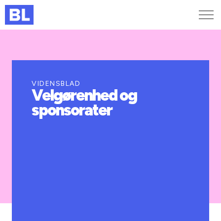
Genveje
Find medarbejder
Kurser og arrangementer
VIDENSBLAD
Velgørenhed og
Jobportalen
sponsorater
MitBL