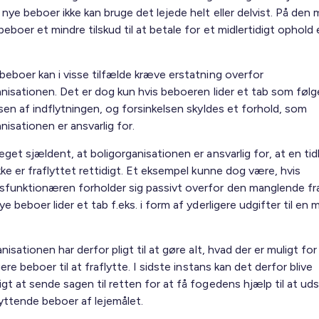
nye beboer ikke kan bruge det lejede helt eller delvist. På den 
eboer et mindre tilskud til at betale for et midlertidigt ophold
beboer kan i visse tilfælde kræve erstatning overfor
anisationen. Det er dog kun hvis beboeren lider et tab som følg
sen af indflytningen, og forsinkelsen skyldes et forhold, som
nisationen er ansvarlig for.
get sjældent, at boligorganisationen er ansvarlig for, at en tid
ke er fraflyttet rettidigt. Et eksempel kunne dog være, hvis
funktionæren forholder sig passivt overfor den manglende fra
e beboer lider et tab f.eks. i form af yderligere udgifter til en m
nisationen har derfor pligt til at gøre alt, hvad der er muligt for
gere beboer til at fraflytte. I sidste instans kan det derfor blive
gt at sende sagen til retten for at få fogedens hjælp til at u
lyttende beboer af lejemålet.