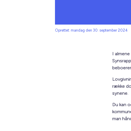
Oprettet: mandag den 30. september 2024
I almene 
Synsrapp
beboeren
Lovgivni
række do
synene.
Du kan o
kommunen
man håndt