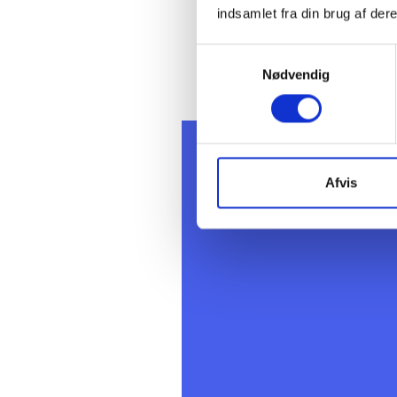
Mange bo
indsamlet fra din brug af dere
er i de e
Samtykkevalg
om særli
Nødvendig
Afvis