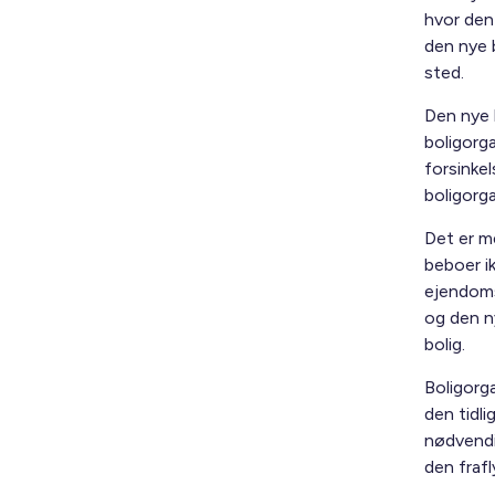
hvor den 
den nye b
sted.
Den nye 
boligorg
forsinkel
boligorga
Det er me
beboer ik
ejendoms
og den ny
bolig.
Boligorga
den tidli
nødvendi
den fraf