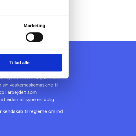
uationen
snittet
Marketing
procedurer
Tillad alle
op til synet? Hvor er grænsen
de sin vaskemaskemaskine til
op i arbejdet som
et viden at syne en bolig.
år kendskab til reglerne om ind