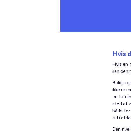
Hvis d
Hvis en f
kan den n
Boligorg
ikke er m
erstatni
sted at v
både for
tid i afd
Den nye 