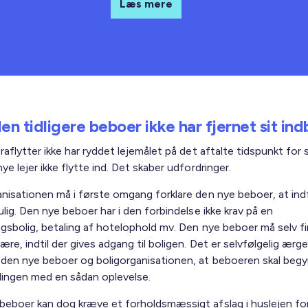
Læs mere
en tidligere beboer ikke har fjernet sit ind
raflytter ikke har ryddet lejemålet på det aftalte tidspunkt for 
ye lejer ikke flytte ind. Det skaber udfordringer.
anisationen må i første omgang forklare den nye beboer, at ind
ulig. Den nye beboer har i den forbindelse ikke krav på en
ngsbolig, betaling af hotelophold mv. Den nye beboer må selv f
ære, indtil der gives adgang til boligen. Det er selvfølgelig ærger
 den nye beboer og boligorganisationen, at beboeren skal begy
elingen med en sådan oplevelse.
beboer kan dog kræve et forholdsmæssigt afslag i huslejen for