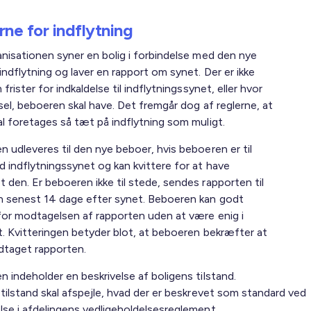
ne for indflytning
anisationen syner en bolig i forbindelse med den nye
ndflytning og laver en rapport om synet. Der er ikke
 frister for indkaldelse til indflytningssynet, eller hvor
sel, beboeren skal have. Det fremgår dog af reglerne, at
al foretages så tæt på indflytning som muligt.
 udleveres til den nye beboer, hvis beboeren er til
d indflytningssynet og kan kvittere for at have
 den. Er beboeren ikke til stede, sendes rapporten til
 senest 14 dage efter synet. Beboeren kan godt
 for modtagelsen af rapporten uden at være enig i
t. Kvitteringen betyder blot, at beboeren bekræfter at
taget rapporten.
 indeholder en beskrivelse af boligens tilstand.
tilstand skal afspejle, hvad der er beskrevet som standard ved
lse i afdelingens vedligeholdelsesreglement.