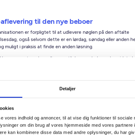
aflevering til den nye beboer
nisationen er forpligtet til at udlevere nøglen på den aftalte
lsesdag, også selvom dette er en lørdag, søndag eller anden hel
g muligt i praksis at finde en anden løsning.
 kan være, at nøglen udleveres til den nye beboer den sidste 
tagelsesdagen. I så fald skal boligorganisationen være opmærk
tter i princippet er forpligtet til at betale husleje for de ekstra 
lytter i princippet har ret til at få refunderet huslejen for de d
 er sket genudlejning.
Detaljer
 model kan være, at boligorganisationen vælger først at udlev
ørste hverdag efter overtagelsesdagen. I så fald skal
ookies
nisationen være opmærksom på, at indflytter i princippet har re
se vores indhold og annoncer, til at vise dig funktioner til sociale
huslejen for den periode efter den aftalte indflytningsdato, hvo
oplysninger om din brug af vores hjemmeside med vores partnere 
r ikke har haft adgang til lejemålet.
ere kan kombinere disse data med andre oplysninger, du har giv