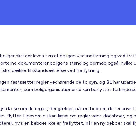
boliger skal der laves syn af boligen ved indflytning og ved frafl
orterne dokumenterer boligens stand og dermed også, hvilke u
 skal dække til istandsættelse ved fraflytning.
ngen fastsætter regler vedrørende de to syn, og BL har udarbe
kumenter, som boligorganisationerne kan benytte i forbindel
gså læse om de regler, der gælder, når en beboer, der er anvist
, flytter. Ligesom du kan læse om regler vedr. dødsboer, og 
erer, hvis en beboer ikke er fraflyttet, når en ny beboer skal fl