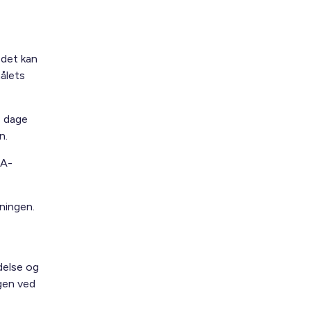
 det kan
ålets
4 dage
n.
 A-
tningen.
delse og
gen ved