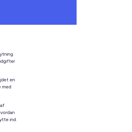
ytning.
dgifter
jdet en
se med
 af
hvordan
ytte ind.