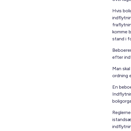
Hvis bol
indflytni
fraflytni
komme bo
stand i 
Beboeren 
efter in
Man skal
ordning e
En beboer
Indflytn
boligorg
Reglerne
istandsæ
indflytni