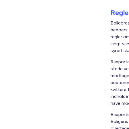
Regler
Boligorg
beboers i
regler om
langt var
synet sk
Rapporten
stede ve
modtaget
beboeren
kvittere
indholde
have mod
Rapporten
Boligens 
overtage