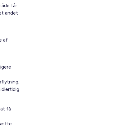
måde får
 et andet
e af
ligere
flytning,
idlertidig
 at få
dsætte