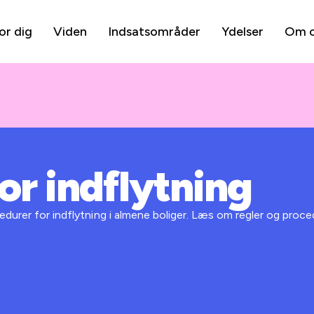
or dig
Viden
Indsatsområder
Ydelser
Om 
or indflytning
edurer for indflytning i almene boliger. Læs om regler og proce