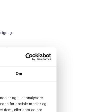
ligdag.
hverdag
som på,
dage,
age, hvor
Om
ere
t til et
 medier og til at analysere
r
inden for sociale medier og
et dem, eller som de har