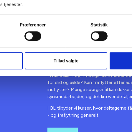
ligorganisationer vælger at gøre opmærksom på, hvordan sit
s tjenester.
nkelte organisationer ved at skrive det i lejekontrakten under af
ge vilkår. På den måde undgår man tvivl hos den nye beboer.
Præferencer
Statistik
Kursus i syns
Tillad valgte
Hvad stiller I op, hvis lejer ikke møder 
for slid og ælde? Kan fraflytter efterla
indflytter? Mange spørgsmål kan dukke 
synsmedarbejder, og det kræver detaljer
I BL tilbyder vi kurser, hvor deltagerne f
- og fraflytning generelt.