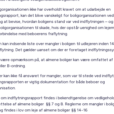
igorganisationen ikke har overholdt kravet om at udarbejde en
ngsrapport, kan det blive vanskeligt for boligorganisationen ved
ng at bevise, hvordan boligens stand var ved indflytningen – og
ligorganisationen til skade, hvis der opstår uenighed om lejem
forbindelse med beboerens fraflytning.
kan indsende liste over mangler i boligen til udlejeren inden 1
dflytning. Det gælder uanset om der er foretaget indflytningssy
 være opmærksom på, at almene boliger kan være omfattet af
ller B-ordning.
 kan ikke få ansvaret for mangler, som var til stede ved indfly
ingsrapporten er vigtig dokumentation for både beboer og
anisation.
 om indflytningsrapport findes i bekendtgørelse om vedligehol
ttelse af almene boliger §§ 7 og 8. Reglerne om mangler i boli
ng findes i lov om leje af almene boliger §§ 14-16