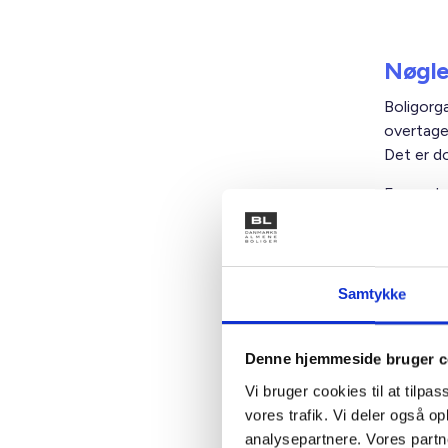
Nøgle
Boligorga
overtage
Det er do
En model
før over
at indfly
mens fraf
der reelt
Samtykke
En anden
nøglen f
Denne hjemmeside bruger c
boligorga
Vi bruger cookies til at tilpas
afslag i 
vores trafik. Vi deler også 
indflytte
analysepartnere. Vores partn