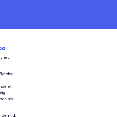
bo
synet,
flytning
inde et
ligt
nde sin
 den tid,