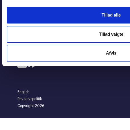
Tilmeld dig nyhedsbreve
Tillad alle
Flere links
Høringssvar
Tillad valgte
Håndbøger og pjecer
BL's whistleblowerordning
Afvis
English
Privatlivspolitik
Copyright 2026