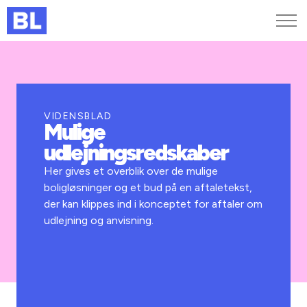
Genveje
Find medarbejder
Kurser og arrangementer
VIDENSBLAD
Mulige
Jobportalen
udlejningsredskaber
MitBL
Her gives et overblik over de mulige
boligløsninger og et bud på en aftaletekst,
der kan klippes ind i konceptet for aftaler om
udlejning og anvisning.