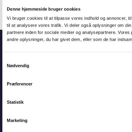
E
bl@bl.dk
Denne hjemmeside bruger cookies
CVR 31447410
Vi bruger cookies til at tilpasse vores indhold og annoncer, til
til at analysere vores trafik. Vi deler også oplysninger om 
partnere inden for sociale medier og analysepartnere. Vore
Hjem
Viden
Mulige udlejningsredskaber
andre oplysninger, du har givet dem, eller som de har indsamle
Genveje
Samtykkevalg
Nødvendig
BL's selvbetjening
Jobportalen
BL Informerer
Præferencer
Presse
Statistik
Om BL
Hvad er BL?
Marketing
Medarbejdere
Karriere i BL