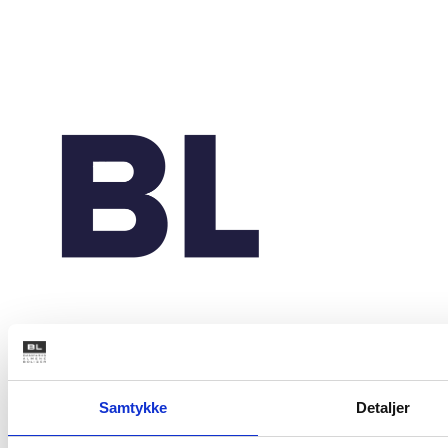
Studiestræde 50,
1554 København V
Mariane Thomsens Gade 2F,
Samtykke
Detaljer
6.1, 8000 Aarhus C
T +45 33 76 20 00