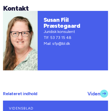
Kontakt
Susan Fiil
Præstegaard
Juridisk konsulent
Tlf: 53 73 15 48
Mail: sfp@bl.dk
Relateret indhold
Viden
VIDENSBLAD