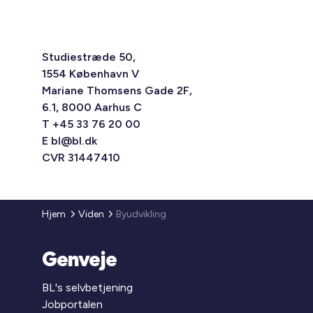
Studiestræde 50,
1554 København V
Mariane Thomsens Gade 2F,
6.1, 8000 Aarhus C
T +45 33 76 20 00
E
bl@bl.dk
CVR 31447410
Hjem
Viden
Byudvikling
Genveje
BL's selvbetjening
Jobportalen