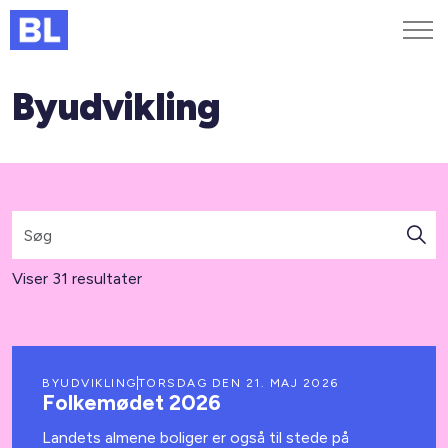
Byudvikling
Genveje
Find medarbejder
Kurser og arrangementer
Jobportalen
MitBL
Viser 31 resultater
BYUDVIKLING
TORSDAG DEN 21. MAJ 2026
Folkemødet 2026
Landets almene boliger er også til stede på