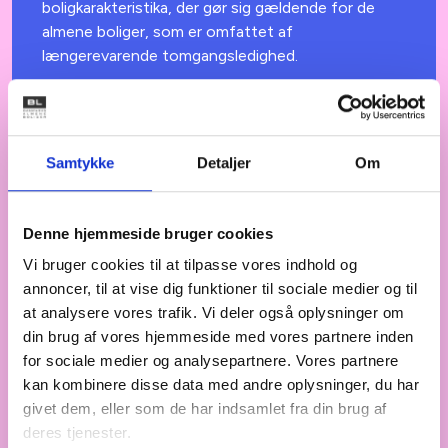
boligkarakteristika, der gør sig gældende for de
almene boliger, som er omfattet af
længerevarende tomgangsledighed.
Samtykke
Detaljer
Om
ANALYSER
ONSDAG DEN 8. OKTOBER 2025
Analyse: Aalborg-modellen –
Udvikling og resultater 2025
Denne hjemmeside bruger cookies
En helhedsplansindsats i Aalborg Øst har øget
Vi bruger cookies til at tilpasse vores indhold og
beskæftigelsen i området, tiltrukket flere
annoncer, til at vise dig funktioner til sociale medier og til
ressourcestærke beboere og forbedret adgangen
at analysere vores trafik. Vi deler også oplysninger om
til lokale sundhedsydelser.
din brug af vores hjemmeside med vores partnere inden
for sociale medier og analysepartnere. Vores partnere
kan kombinere disse data med andre oplysninger, du har
givet dem, eller som de har indsamlet fra din brug af
BYUDVIKLING
TIRSDAG DEN 20. MAJ 2025
deres tjenester.
Folkemødet 2025