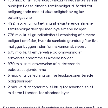
150 mio. kr. til midlertidigt tilskud til nedsættelsen af
huslejen i visse almene familieboliger til fordel for
boligsøgende med et akut boligbehov og lav
betalingsevne
422 mio. kr. til fortætning af eksisterende almene
familieboligafdelinger med nye almene boliger
778 mio. kr. til grundkøbslån til etablering af almene
boliger i områder, hvor de samlede grundudgifter ikke
muliggør byggeri indenfor maksimumsbeløbet
675 mio. kr. til erhvervelse og ombygning af
erhvervsejendomme til almene boliger
870 mio. kr. til erhvervelse af eksisterende
beboelsesejendomme
5 mio. kr. til vejledning om fællesskabsorienterede
boligløsninger
2 mio. kr. til analyser m.v. til brug for anvendelse af
midlerne i fonden for blandede byer
Der gælder særlige vilkår omkring de forskellige formål, og