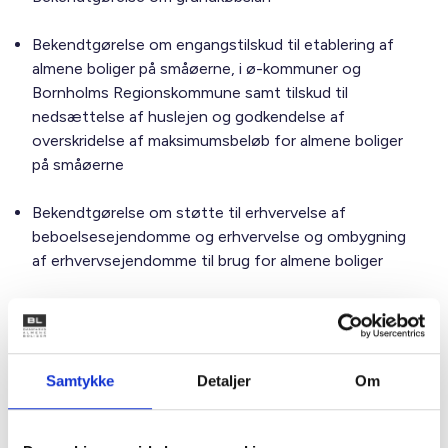
Bekendtgørelse om engangstilskud til etablering af
almene boliger på småøerne, i ø-kommuner og
Bornholms Regionskommune samt tilskud til
nedsættelse af huslejen og godkendelse af
overskridelse af maksimumsbeløb for almene boliger
på småøerne
Bekendtgørelse om støtte til erhvervelse af
beboelsesejendomme og erhvervelse og ombygning
af erhvervsejendomme til brug for almene boliger
De fire første bekendtgørelser træder i kraft den 1. juli
2022. Der vil blive orienteret via BL Informerer straks, når
bekendtgørelserne er offentliggjorte.
Samtykke
Detaljer
Om
Der er også ændringer på vej i driftsbekendtgørelsen og
støttebekendtgørelsen, som følge af lovforslaget.