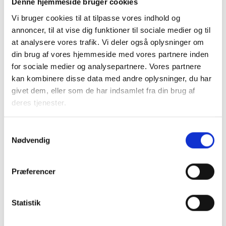
Denne hjemmeside bruger cookies
Vi bruger cookies til at tilpasse vores indhold og
Overskridelse af maksimumbeløb
annoncer, til at vise dig funktioner til sociale medier og til
at analysere vores trafik. Vi deler også oplysninger om
Med lovændringerne bemyndiges Indenrigs- og
din brug af vores hjemmeside med vores partnere inden
boligministeren efter forhandling med finansministeren til
for sociale medier og analysepartnere. Vores partnere
at fastsætte regler om, at kommunen kan godkende en
kan kombinere disse data med andre oplysninger, du har
anskaffelsessum, der overskrider maksimumsbeløbet med
givet dem, eller som de har indsamlet fra din brug af
op til 20 %.
deres tjenester.
Konkret vil muligheden blive rettet mod byggerier, der har
været udbudt med det resultat, at buddene var større end
Samtykkevalg
maksimumbeløbet, og tilbud derfor måtte afvises.
Nødvendig
Når reglerne konkret udmøntes, vil der blive orienteret om
Præferencer
det via BL Informerer.
Statistik
Med venlig hilsen
Bent Madsen / Sanne Steen Petersen / Susan Fiil