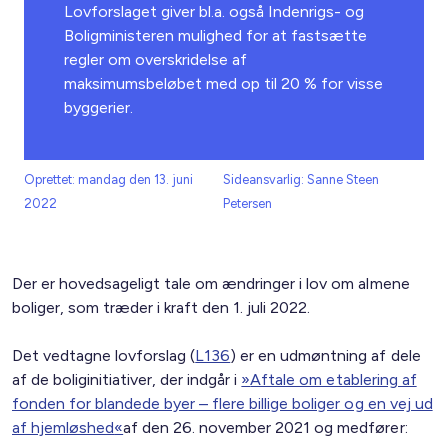
Lovforslaget giver bl.a. også Indenrigs- og
Boligministeren mulighed for at fastsætte
regler om overskridelse af
maksimumsbeløbet med op til 20 % for visse
byggerier.
Oprettet: mandag den 13. juni
Sideansvarlig: Sanne Steen
2022
Petersen
Der er hovedsageligt tale om ændringer i lov om almene
boliger, som træder i kraft den 1. juli 2022.
Det vedtagne lovforslag (
L136
) er en udmøntning af dele
af de boliginitiativer, der indgår i
»
Aftale om etablering af
fonden for blandede byer – flere billige boliger og en vej ud
af hjemløshed
«
af den 26. november 2021 og medfører: