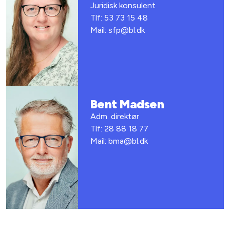
Juridisk konsulent
Tlf: 53 73 15 48
Mail: sfp@bl.dk
Bent Madsen
Adm. direktør
Tlf: 28 88 18 77
Mail: bma@bl.dk