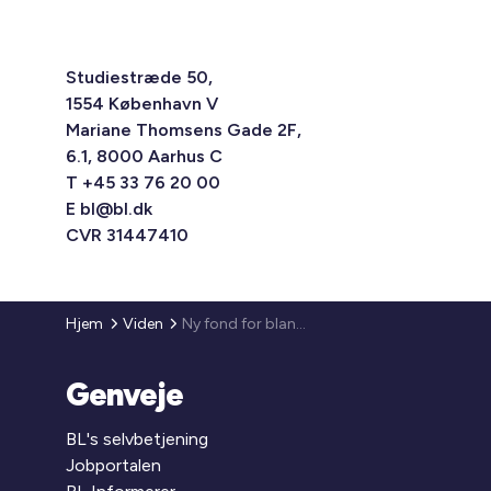
Studiestræde 50,
1554 København V
Mariane Thomsens Gade 2F,
6.1, 8000 Aarhus C
T +45 33 76 20 00
E
bl@bl.dk
CVR 31447410
Hjem
Viden
Ny fond for blandede byer og mulighed for at øge maksimumbeløbet i igangværende byggerier
Genveje
BL's selvbetjening
Jobportalen