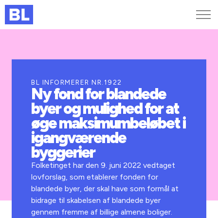
Genveje
Find medarbejder
Kurser og arrangementer
BL INFORMERER NR.1922
Ny fond for blandede
Jobportalen
byer og mulighed for at
MitBL
øge maksimumbeløbet i
igangværende
byggerier
Folketinget har den 9. juni 2022 vedtaget
lovforslag, som etablerer fonden for
blandede byer, der skal have som formål at
bidrage til skabelsen af blandede byer
gennem fremme af billige almene boliger.