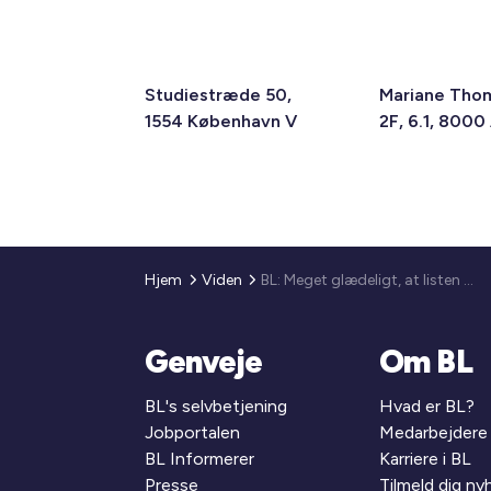
Studiestræde 50,
Mariane Tho
1554 København V
2F, 6.1, 8000
Hjem
Viden
BL: Meget glædeligt, at listen er halveret - men kriterierne trænger til at blive justeret
Genveje
Om BL
BL's selvbetjening
Hvad er BL?
Jobportalen
Medarbejdere
BL Informerer
Karriere i BL
Presse
Tilmeld dig n