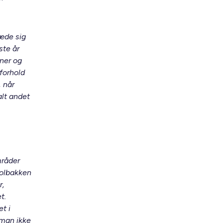
læde sig
ste år
oner og
 forhold
, når
alt andet
mråder
Solbakken
r,
t.
t i
 man ikke