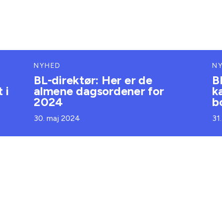
NYHED
N
BL-direktør: Her er de
B
 i
almene dagsordener for
k
2024
b
30. maj 2024
31