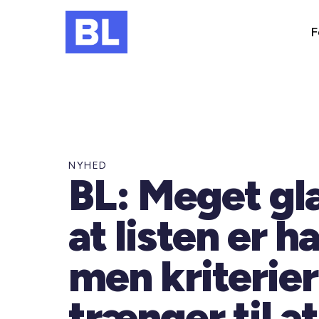
F
NYHED
BL: Meget gl
at listen er h
men kriterie
trænger til at