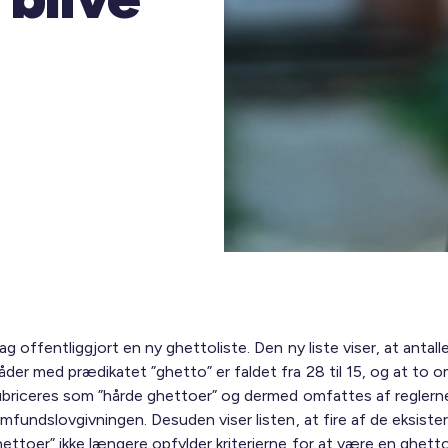
dag offentliggjort en ny ghettoliste. Den ny liste viser, at antall
åder med prædikatet ”ghetto” er faldet fra 28 til 15, og at to 
rubriceres som ”hårde ghettoer” og dermed omfattes af reglerne
amfundslovgivningen. Desuden viser listen, at fire af de eksist
ettoer” ikke længere opfylder kriterierne for at være en ghetto