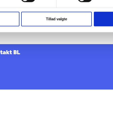
fordring vil være i højere grad at se på udviklingen i områdern
rigtige vej? Går det fremad med uddannelsesniveauet? Kommer
else? Falder kriminaliteten? En sådan kvalificering af kriterie
Tillad valgte
L meget gerne i en dialog med boligminister, regering og Folke
m.”
takt BL