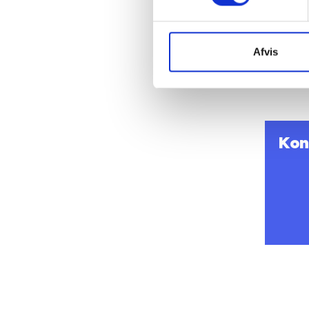
”Vores op
det den 
beskæftig
Afvis
indgår B
partier o
Kon