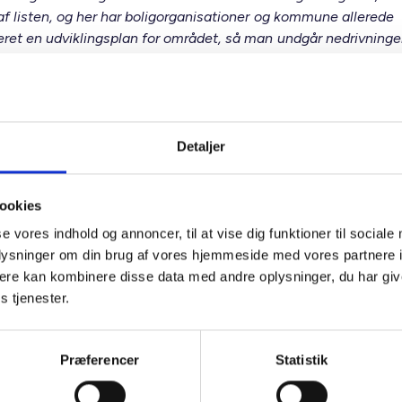
 af listen, og her har boligorganisationer og kommune allerede
ret en udviklingsplan for området, så man undgår nedrivninge
ge flytninger af beboere. I Sønderborg er boligområdet ikke mind
ordi området huser 200 førtidspensionister, men de tæller helt
alt med i ghettokriteriet om for mange udenfor arbejdsmarke
nsionister står jo ikke til rådighed for arbejdsmarkedet.”
Detaljer
ettolisten bør afspejle udviklingen i
ookies
områderne
se vores indhold og annoncer, til at vise dig funktioner til sociale
erer mig også, at hele fire boligområder, som i 2018 fik stempl
oplysninger om din brug af vores hjemmeside med vores partnere 
følge kriterierne slet ikke er ghettoer længere. Og måske vil S
ere kan kombinere disse data med andre oplysninger, du har giv
r en hård ghetto i år, slet ikke være en såkaldt ghetto til næste
s tjenester.
 tankevækkende og må give anledning til overvejelser omkring
at de kriterier, som danner grundlag for udarbejdelsen af ghett
emgå et grundigt serviceeftersyn."
Præferencer
Statistik