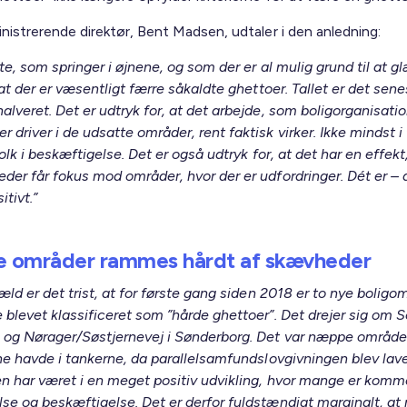
nistrerende direktør, Bent Madsen, udtaler i den anledning:
te, som springer i øjnene, og som der er al mulig grund til at g
 at der er væsentligt færre såkaldte ghettoer. Tallet er det sene
alveret. Det er udtryk for, at det arbejde, som boligorganisati
driver i de udsatte områder, rent faktisk virker. Ikke mindst i
 folk i beskæftigelse. Det er også udtryk for, at det har en effekt
der får fokus mod områder, hvor der er udfordringer. Dét er – 
itivt.”
e områder rammes hårdt af skævheder
æld er det trist, at for første gang siden 2018 er to nye boligo
 blevet klassificeret som ”hårde ghettoer”. Det drejer sig om 
 og Nørager/Søstjernevej i Sønderborg. Det var næppe område
rne havde i tankerne, da parallelsamfundslovgivningen blev lave
n har været i en meget positiv udvikling, hvor mange er komme
se og beskæftigelse. Det er derfor fuldstændigt marginalt, at