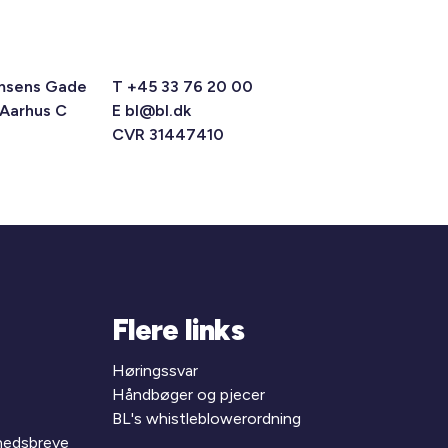
msens Gade
T +45 33 76 20 00
 Aarhus C
E
bl@bl.dk
CVR 31447410
Flere links
Høringssvar
Håndbøger og pjecer
BL's whistleblowerordning
yhedsbreve