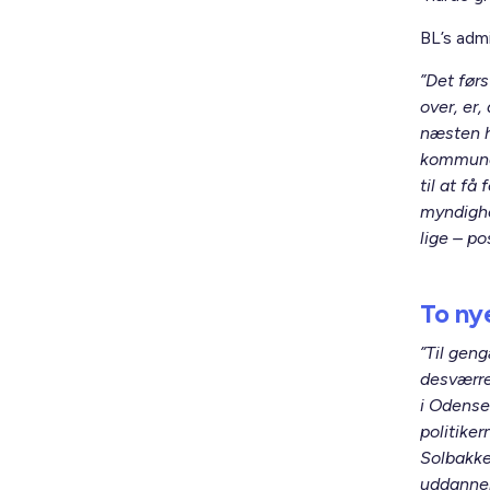
BL’s admi
”Det førs
over, er,
næsten h
kommuner 
til at få
myndighe
lige – pos
To ny
”Til geng
desværre
i Odense
politike
Solbakke
uddannel