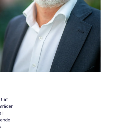
et af
områder
 i
erende
.