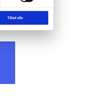
e. Går
 flere i
rne
Tillad alle
tingets