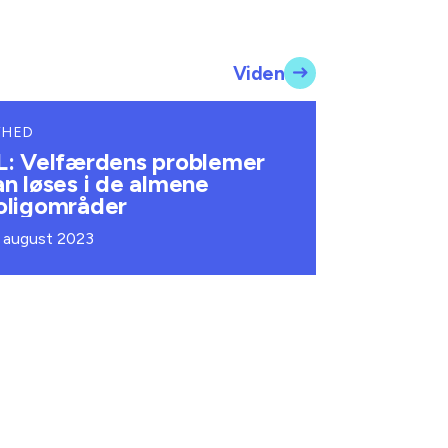
Viden
YHED
L: Velfærdens problemer
an løses i de almene
oligområder
. august 2023