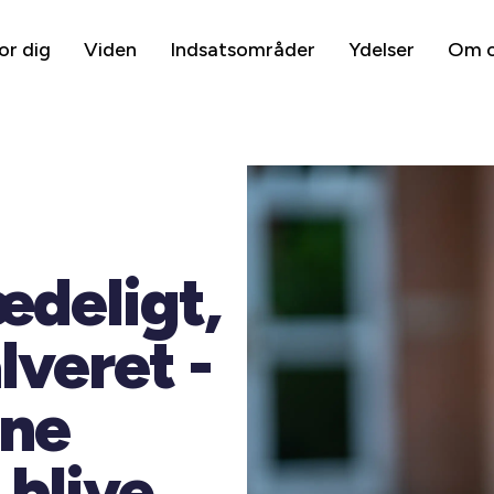
or dig
Viden
Indsatsområder
Ydelser
Om 
ædeligt,
alveret -
rne
 blive