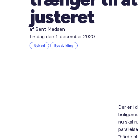
justeret
af Bent Madsen
tirsdag den 1. december 2020
Nyhed
Byudvikling
Der er i 
boligomr
nu skal 
parallels
”hårde gh