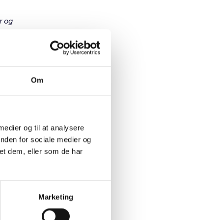
r og
st på
det. Men
Om
 medier og til at analysere
et ”hård
inden for sociale medier og
olbakken,
et dem, eller som de har
 år. Det
,
olisten,
Marketing