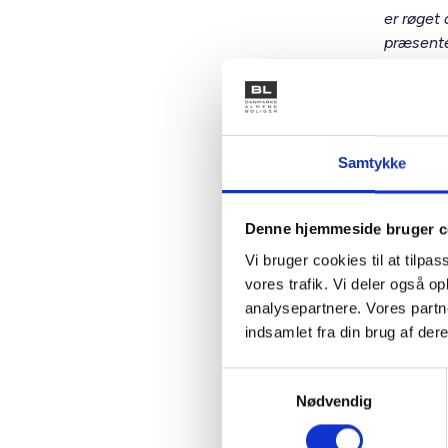
er røget
præsente
ufrivilli
listen, f
paradoks
førtidspe
Samtykke
BL: Gh
Denne hjemmeside bruger c
bolig
Vi bruger cookies til at tilpas
”Jeg not
vores trafik. Vi deler også 
ghetto” i
analysepartnere. Vores partn
der blive
indsamlet fra din brug af dere
er meget
hvorvidt 
Samtykkevalg
bør genn
Nødvendig