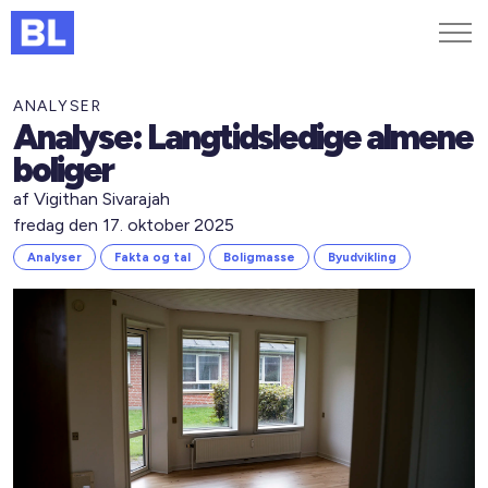
Genveje
ANALYSER
Analyse: Langtidsledige almene
Find medarbejder
boliger
Kurser og arrangementer
af Vigithan Sivarajah
Jobportalen
fredag den 17. oktober 2025
MitBL
Analyser
Fakta og tal
Boligmasse
Byudvikling