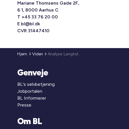
Mariane Thomsens Gade 2F,
6.1, 8000 Aarhus C
T +45 33 76 20 00
E
bl@bl.dk
CVR 31447410
Hjem
Viden
Analyse: Langtidsledige almene boliger
Genveje
BL's selvbetjening
Jobportalen
BL Informerer
Presse
Om BL