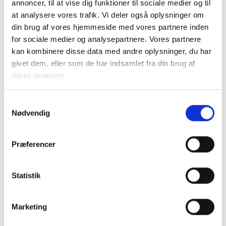
annoncer, til at vise dig funktioner til sociale medier og til
at analysere vores trafik. Vi deler også oplysninger om
din brug af vores hjemmeside med vores partnere inden
Kontakt
for sociale medier og analysepartnere. Vores partnere
kan kombinere disse data med andre oplysninger, du har
Vigithan Sivarajah
givet dem, eller som de har indsamlet fra din brug af
Senioranalytiker
deres tjenester.
Tlf: 22 61 41 97
Mail: vis@bl.dk
Samtykkevalg
Nødvendig
Præferencer
Statistik
Relateret indhold
Viden
Marketing