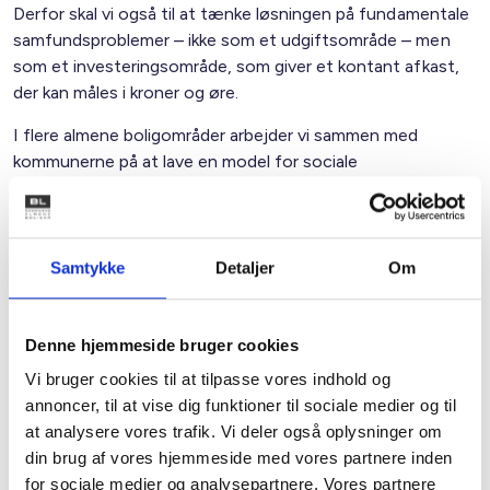
Derfor skal vi også til at tænke løsningen på fundamentale
samfundsproblemer – ikke som et udgiftsområde – men
som et investeringsområde, som giver et kontant afkast,
der kan måles i kroner og øre.
I flere almene boligområder arbejder vi sammen med
kommunerne på at lave en model for sociale
effektinvesteringer. I Kolding arbejdes der f.eks. på at lave
sociale effektinvesteringer for en specifikt udvalgt
målgruppe – ca. 70 borgere, heraf aktivitetsparate
kontanthjælpsmodtagere, borgere på integrationsydelse
Samtykke
Detaljer
Om
m.v.
Hele tanken bag disse former for investeringer er, at
Denne hjemmeside bruger cookies
kommunen først betaler for indsatsen, når der er opnået
Vi bruger cookies til at tilpasse vores indhold og
en effekt – altså en målbar økonomisk gevinst eller
annoncer, til at vise dig funktioner til sociale medier og til
besparelse, i tilfælde af, at borgere er kommet i job og
at analysere vores trafik. Vi deler også oplysninger om
fastholder det.
din brug af vores hjemmeside med vores partnere inden
Potentialerne for lignende modeller er til stede over hele
for sociale medier og analysepartnere. Vores partnere