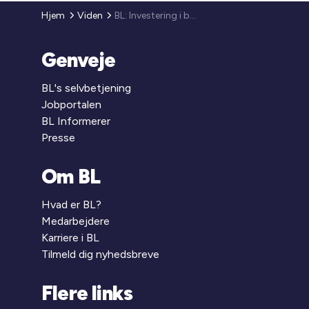
Hjem
Viden
BL: Investering i byudvikling kan løse “de vilde” samfundsproblemer
Genveje
BL's selvbetjening
Jobportalen
BL Informerer
Presse
Om BL
Hvad er BL?
Medarbejdere
Karriere i BL
Tilmeld dig nyhedsbreve
Flere links