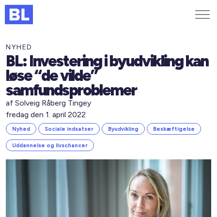
Genveje
NYHED
BL: Investering i byudvikling kan
Find medarbejder
løse “de vilde”
Kurser og arrangementer
samfundsproblemer
Jobportalen
af Solveig Råberg Tingey
MitBL
fredag den 1. april 2022
Nyhed
Sociale indsatser
Byudvikling
Beskæftigelse
Uddannelse og livschancer