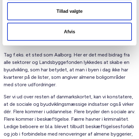
byudviklingsmæssige investeringer.
Tillad valgte
I den almene boligsektor har vi rigtigt gode erfaringer med
at sætte ind med målrettede sociale indsatser.
Indsatserne foregår lokalt i boligområderne og i tæt
Afvis
samspil mellem det offentlige, det private, frivillige,
civilsamfundsaktører og almene boligorganisationer.
Tag f.eks. et sted som Aalborg. Her er det med bidrag fra
alle sektorer og Landsbyggefonden lykkedes at skabe en
byudvikling, som har betydet, at man i byen i dag ikke har
kvarterer på de lister, som angiver almene boligområder
med store udfordringer.
Ser vi ud over resten af danmarkskortet, kan vi konstatere,
at de sociale og byudviklingsmæssige indsatser også virker
dér. Flere kommer i uddannelse. Flere bryder den sociale arv.
Flere kommer i beskæftigelse. Færre havner i kriminalitet.
Ledige beboere er bl.a. blevet tilbudt beskæftigelsesforløb
og job i forbindelse med renoveringer af almene byggerier,