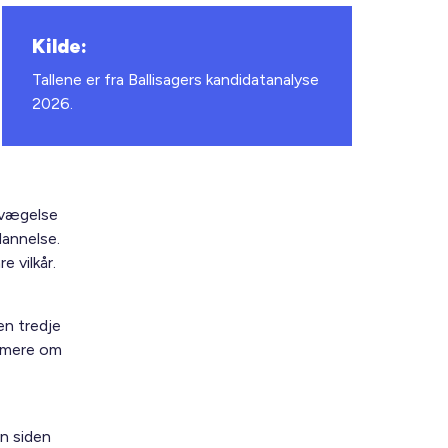
Kilde:
Tallene er fra Ballisagers kandidatanalyse
2026.
bevægelse
dannelse.
 vilkår.
en tredje
g mere om
æn siden