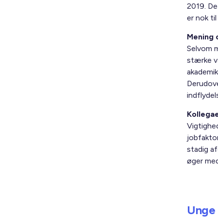
2019. Det
er nok ti
Mening 
Selvom m
stærke v
akademik
Derudove
indflyde
Kollega
Vigtighe
jobfakto
stadig af
øger med
Unge 