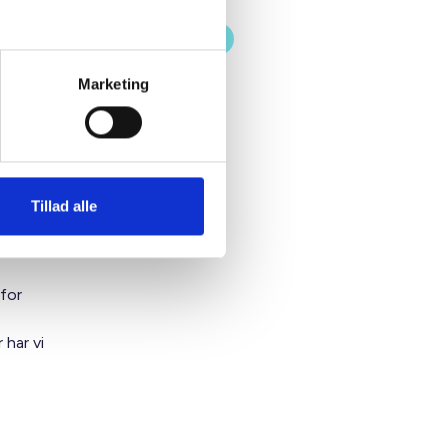
Medarbejder-testimonials
Marketing
 og
urcer –
Tillad alle
e guides,
es profil
 for
 har vi