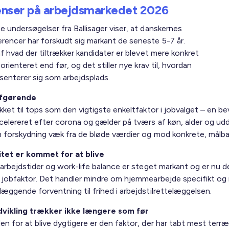
nser på arbejdsmarkedet 2026
e undersøgelser fra Ballisager viser, at danskernes
rencer har forskudt sig markant de seneste 5-7 år.
af hvad der tiltrækker kandidater er blevet mere konkret
sorienteret end før, og det stiller nye krav til, hvordan
enterer sig som arbejdsplads.
afgørende
ykket til tops som den vigtigste enkeltfaktor i jobvalget – en 
ccelereret efter corona og gælder på tværs af køn, alder og ud
n forskydning væk fra de bløde værdier og mod konkrete, målbare
litet er kommet for at blive
 arbejdstider og work-life balance er steget markant og er nu d
e jobfaktor. Det handler mindre om hjemmearbejde specifikt o
læggende forventning til frihed i arbejdstilrettelæggelsen.
dvikling trækker ikke længere som før
en for at blive dygtigere er den faktor, der har tabt mest terr