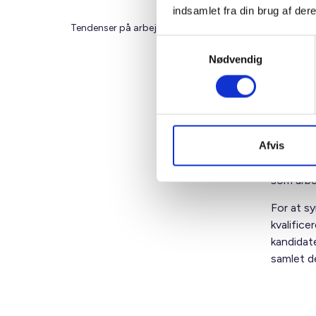
indsamlet fra din brug af dere
Tendenser på arbejdsmarkedet
Kultur, visio
Samtykkevalg
Nødvendig
Der er ka
interess
Afvis
men det 
som kan b
som arbej
For at s
kvalifice
kandidate
samlet d