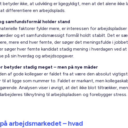
 betyder ikke, at udvikling er ligegyldigt, men at det alene ikke
l at differentiere en arbejdsplads.
og samfundsformål holder stand
aterielle faktorer fylder mere, er interessen for arbejdspladse
ærdier og et samfundsmæssigt formål holdt stabilt. Det er sær
ere, mere end hver femte, der søger det meningsfulde i jobbet
r søger hver femte kandidat stadig mening i hverdagen ved at 
lse på sin hverdag og arbejdsopgaver.
er betyder stadig meget – men på nye måder
den af gode kollegaer er faldet fra at være den absolut vigtigs
r til at ligge som nummer to. Faldet er markant, men kollegaska
gørende. Analysen viser i øvrigt, at det ikke blot tiltrækker, me
arbejderes tilknytning til arbejdspladsen og forebygger stress
på arbejdsmarkedet – hvad