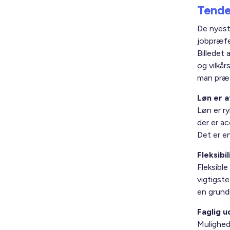
Tende
De nyest
jobpræfe
Billedet 
og vilkår
man præs
Løn er 
Løn er r
der er a
Det er e
Fleksibi
Fleksible
vigtigst
en grund
Faglig u
Mulighed