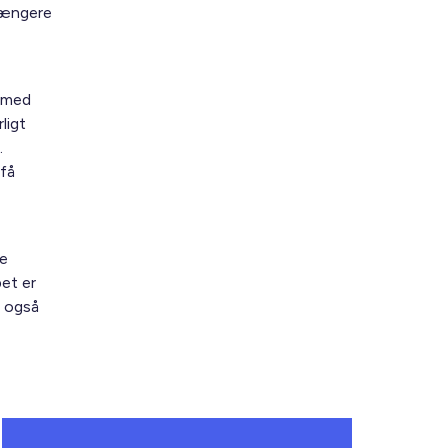
 længere
r med
ligt
.
få
te
bet er
n også
.