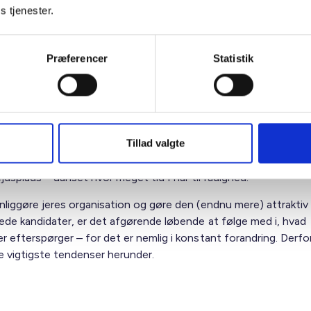
s tjenester.
n og image
Personalegoder
Guides og værktøjer
Præferencer
Statistik
mp om arbejdskraften, og det er vigtigt at gøre sig selv synlige
ante for kandidater. Det kræver ikke nødvendigvis mange resso
Tillad valgte
kræver fokus. Derfor har vi samlet viden, redskaber og konkret
ruges af både små og store boligorganisationer til at styrke jer
dsplads – uanset hvor meget tid I har til rådighed.
ynliggøre jeres organisation og gøre den (endnu mere) attraktiv
rede kandidater, er det afgørende løbende at følge med i, hvad
r efterspørger – for det er nemlig i konstant forandring. Derfor
e vigtigste tendenser herunder.