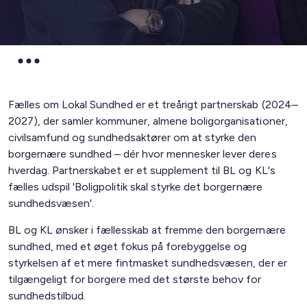
Fælles om Lokal Sundhed er et treårigt partnerskab (2024–
2027), der samler kommuner, almene boligorganisationer,
civilsamfund og sundhedsaktører om at styrke den
borgernære sundhed – dér hvor mennesker lever deres
hverdag. Partnerskabet er et supplement til BL og KL's
fælles udspil 'Boligpolitik skal styrke det borgernære
sundhedsvæsen'.
BL og KL ønsker i fællesskab at fremme den borgernære
sundhed, med et øget fokus på forebyggelse og
styrkelsen af et mere fintmasket sundhedsvæsen, der er
tilgængeligt for borgere med det største behov for
sundhedstilbud.