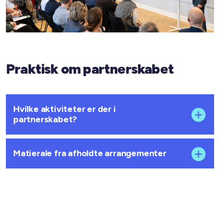
Praktisk om partnerskabet
Hvilke aktiviteter er der i
partnerskabet?
Matierale fra afholdte arrangementer