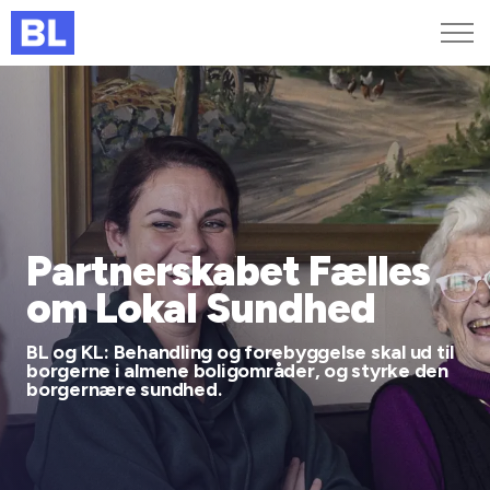
Genveje
Find medarbejder
Kurser og arrangementer
Jobportalen
MitBL
Partnerskabet Fælles
om Lokal Sundhed
BL og KL: Behandling og forebyggelse skal ud til
borgerne i almene boligområder, og styrke den
borgernære sundhed.