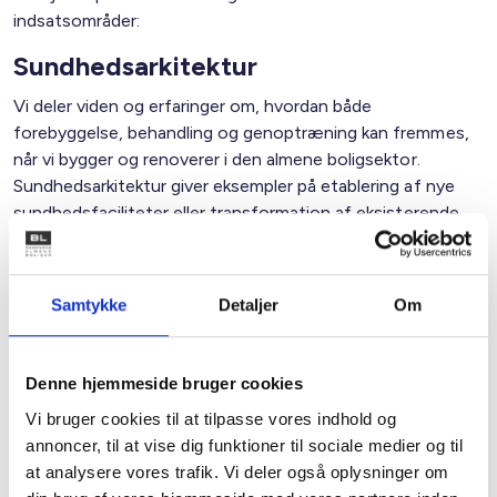
indsatsområder:
Sundhedsarkitektur
Vi deler viden og erfaringer om, hvordan både
forebyggelse, behandling og genoptræning kan fremmes,
når vi bygger og renoverer i den almene boligsektor.
Sundhedsarkitektur giver eksempler på etablering af nye
sundhedsfaciliteter eller transformation af eksisterende
byggerier, tæt på mennesker der har behov for nære
sundhedstilbud.
Samtykke
Detaljer
Om
Fremskudte sundhedstilbud
Vi sætter fokus på, hvilke typer fremskudte
Denne hjemmeside bruger cookies
sundhedstilbud og -aktører, der fremmer sundhed og
Vi bruger cookies til at tilpasse vores indhold og
trivsel i forskellige typer af boligområder og lokalsamfund –
annoncer, til at vise dig funktioner til sociale medier og til
både i byen og på landet.
at analysere vores trafik. Vi deler også oplysninger om