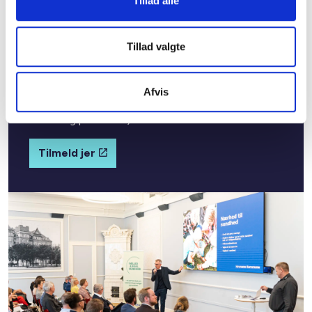
Tillad alle
information kommer rundt til alle relevante. I regi
af partnerskabet vil der blive afholdt forskellige
online og fysiske arrangementer. Både deltagelse i
Tillad valgte
partnerskabet og i de forskellige arrangementer er
gratis. Der vil blive afholdt arrangementer med
forskellige faglige og politiske temaer og for
Afvis
forskellige målgrupper (fx beslutningstagere,
ledere og praktikere).
Tilmeld jer