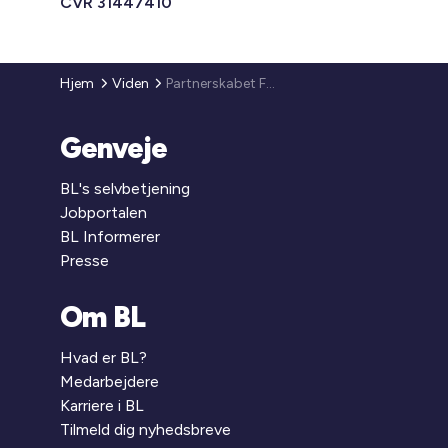
CVR 31447410
Hjem
Viden
Partnerskabet Fælles om Lokal Sundhed
Genveje
BL's selvbetjening
Jobportalen
BL Informerer
Presse
Om BL
Hvad er BL?
Medarbejdere
Karriere i BL
Tilmeld dig nyhedsbreve