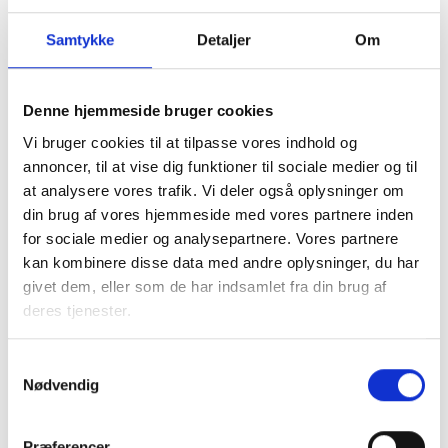
Samtykke
Detaljer
Om
Denne hjemmeside bruger cookies
Sundhedstilstanden blandt
Vi bruger cookies til at tilpasse vores indhold og
beboere i almene boliger
annoncer, til at vise dig funktioner til sociale medier og til
2021
at analysere vores trafik. Vi deler også oplysninger om
din brug af vores hjemmeside med vores partnere inden
Tallene fra den Nationale Sundhedsprofil 2021
for sociale medier og analysepartnere. Vores partnere
viser, at 26 procent af almene beboere vurderer,
kan kombinere disse data med andre oplysninger, du har
at de har et dårligt eller mindre godt helbred.
givet dem, eller som de har indsamlet fra din brug af
Imidlertid gælder det 14,8 procent af den øvrige
deres tjenester.
befolkning.
Samtykkevalg
Se analysen her
Nødvendig
Præferencer