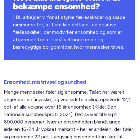
bekæmpe ensomhed?
I BL arbejder vi for at styrke fællesskaber og skabe
rammerne for, at flere kan deltage i de positive
fællesskaber, der modvirker ensomhed og som er
afgørende for at opnå velfungerende og
bæredygtige boligområder, hvor mennesker trives.
Ensomhed, mistrivsel og sundhed
Mange mennesker føler sig ensomme. Tallet har været
stigende i en årrække, og ved sidste måling oplevede 12,4
pct. af alle voksne over 16 år ensomhed (Kilde: Den
nationale sundhedsprofil 2021). Det svarer til knapt
600.000 personer. Især er ensomheden blandt unge i
alderen 16-24 år vokset markant - her er andelen, der føler
sig ensomme 22 pct. Langvarig ensomhed kan føre til