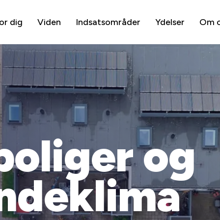
or dig
Viden
Indsatsområder
Ydelser
Om 
boliger og
indeklima