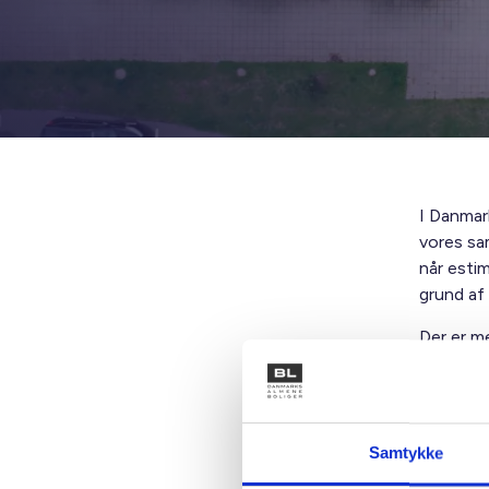
I Danmark
vores sa
når estim
grund af 
Der er m
gevinste
boligorga
renoveri
understø
Samtykke
allergim