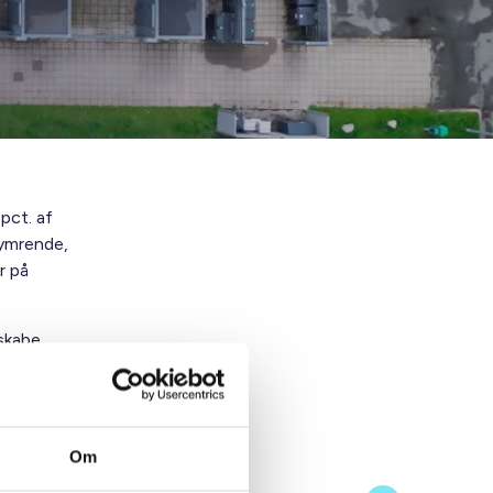
pct. af
kymrende,
r på
 skabe
er, der
Om