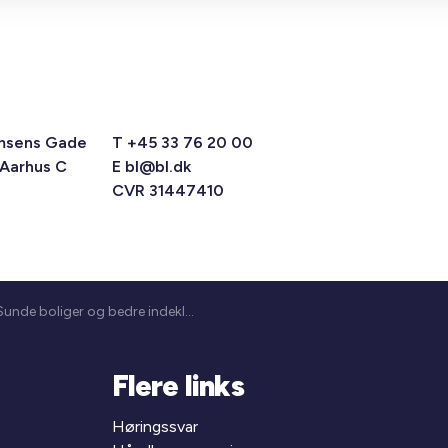
msens Gade
T +45 33 76 20 00
 Aarhus C
E
bl@bl.dk
CVR 31447410
Sunde boliger og bedre indeklima
Flere links
Høringssvar