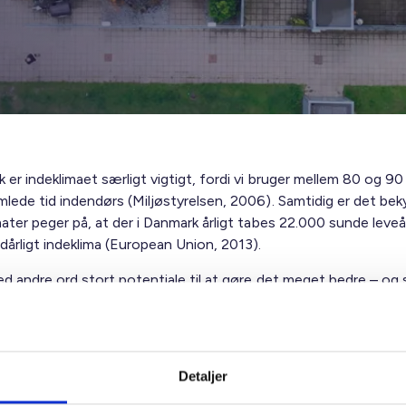
 er indeklimaet særligt vigtigt, fordi vi bruger mellem 80 og 90 
mlede tid indendørs (Miljøstyrelsen, 2006). Samtidig er det be
ater peger på, at der i Danmark årligt tabes 22.000 sunde leveå
dårligt indeklima (European Union, 2013).
ed andre ord stort potentiale til at gøre det meget bedre – og
r for både de enkelte beboere og samfund. Det er de almene
nisationer rigtig godt i gang med, både i nybyggeriet og i
ngerne, hvor der er stor opmærksomhed på at anvende material
tter et sundt indeklima, f.eks. svanemærkede samt astma- og
Detaljer
ærkede produkter.