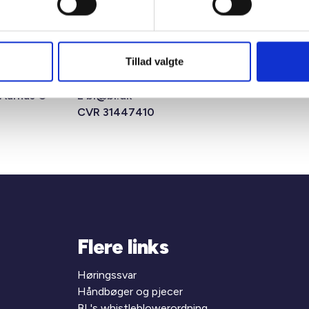
Tillad valgte
msens Gade
T +45 33 76 20 00
 Aarhus C
E
bl@bl.dk
CVR 31447410
Flere links
Høringssvar
Håndbøger og pjecer
BL's whistleblowerordning