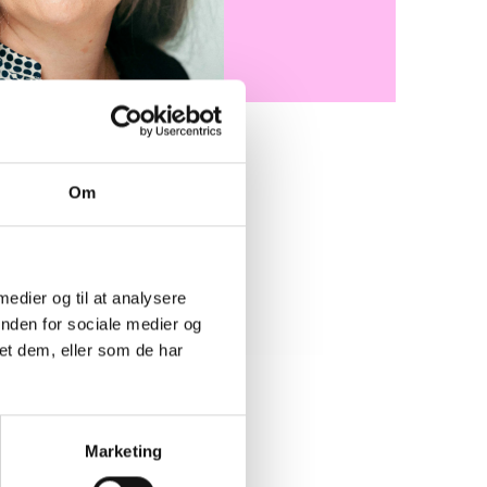
Om
ed udvikling, uddannelse og
ttet boligorganisationer,
er og ansatte – herunder
 medier og til at analysere
koordinere og udvikle de
inden for sociale medier og
mlet under Bestyrelsesnet.
et dem, eller som de har
Marketing