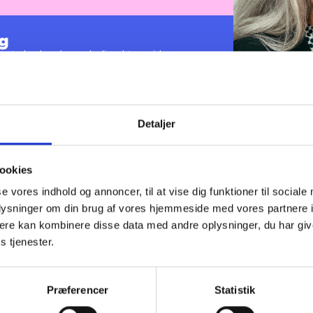
g
t styrke den almene boligsektors viden,
gger og afvikler derfor en lang række kurser og
oligorganisationers regler, vilkår og praksis.
forskellige forhold vedr. de almene
tration og ledelse inden for konkrete områder
hed, energi, strategiudvikling foruden
boligorganisationer, der ønsker at fusionere,
Detaljer
Nana arbejder m
rådgivning målre
ookies
beboerdemokrat
se vores indhold og annoncer, til at vise dig funktioner til sociale
opgaven med at 
oplysninger om din brug af vores hjemmeside med vores partnere 
tilbud der er sa
ere kan kombinere disse data med andre oplysninger, du har giv
s tjenester.
Præferencer
Statistik