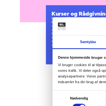
Kurser og Rådgivnin
Kurser og Rådgivning har fokus på a
kompetencer og faglighed. Vi planlæ
uddannelser med afsæt i de almene b
Afdelingen yder også rådgivning om 
boligorganisationers drift, adminis
som fx beboerdemokrati, bæredygtig
dirigentbistand og processtøtte til 
Samtykke
vælge ny administrator mv.
Denne hjemmeside bruger c
Vi bruger cookies til at tilpas
vores trafik. Vi deler også 
analysepartnere. Vores partn
indsamlet fra din brug af dere
Samtykkevalg
Nødvendig