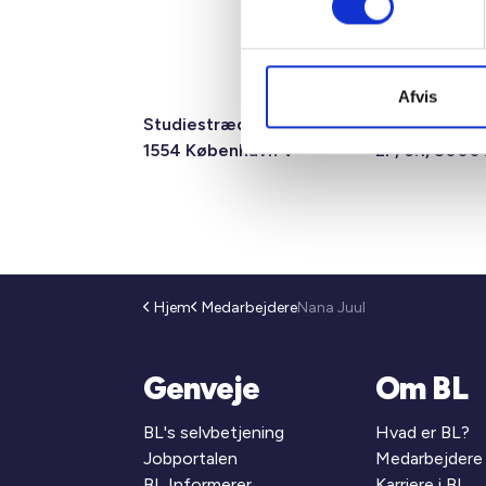
Afvis
Studiestræde 50,
Mariane Tho
1554 København V
2F, 6.1, 8000
Hjem
Medarbejdere
Nana Juul
Genveje
Om BL
BL's selvbetjening
Hvad er BL?
Jobportalen
Medarbejdere
BL Informerer
Karriere i BL