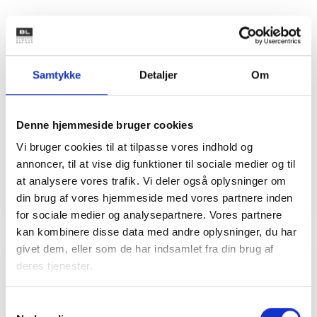
Kontakt
Bent Madsen
Samtykke
Detaljer
Om
Adm. direktør
Tlf: 28 88 18 77
Mail: bma@bl.dk
Denne hjemmeside bruger cookies
Vi bruger cookies til at tilpasse vores indhold og
annoncer, til at vise dig funktioner til sociale medier og til
at analysere vores trafik. Vi deler også oplysninger om
din brug af vores hjemmeside med vores partnere inden
for sociale medier og analysepartnere. Vores partnere
kan kombinere disse data med andre oplysninger, du har
givet dem, eller som de har indsamlet fra din brug af
deres tjenester.
Relateret indhold
Viden
Samtykkevalg