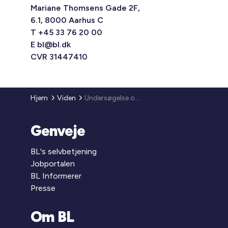
Mariane Thomsens Gade 2F,
6.1, 8000 Aarhus C
T +45 33 76 20 00
E
bl@bl.dk
CVR 31447410
Hjem
Viden
Undersøgelse om almene boligers repræsentation
Genveje
BL's selvbetjening
Jobportalen
BL Informerer
Presse
Om BL