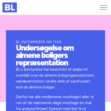
Genveje
Find medarbejder
Kurser og arrangementer
BL INFORMERER NR.1120
Undersøgelse om
Jobportalen
almene boligers
MitBL
repræsentation
BL’s bestyrelse har besluttet at skabe et
overblik over de almene boligorganisationers
repræsentation i andre dele af samfundet
end de almene boliger.
Derfor har alle medlemmer modtaget eller vil
i en af de nærmeste dage modtage en mail
fra analysefirmaet Epinion med link til et