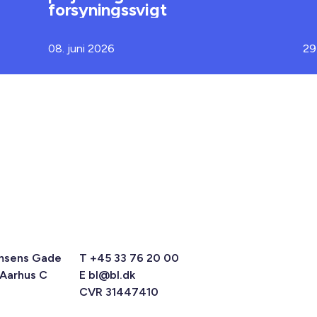
forsyningssvigt
08. juni 2026
29
msens Gade
T +45 33 76 20 00
 Aarhus C
E
bl@bl.dk
CVR 31447410