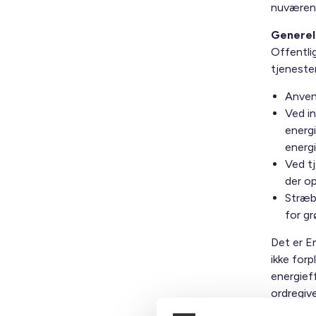
nuværend
Generel
Offentli
tjeneste
Anvend
Ved i
energi
energ
Ved tj
der o
Stræbe
for gr
Det er En
ikke for
energief
ordregiv