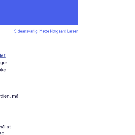
Sideansvarlig: Mette Nørgaard Larsen
det
gger
kke
rdien, må
ål at
30.