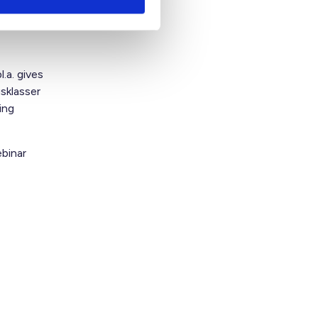
25, og at
.a. gives
sklasser
ing
ebinar