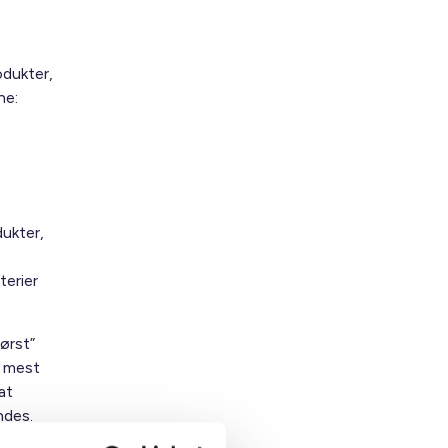
odukter,
ne:
dukter,
terier
ørst”
t mest
at
endes.