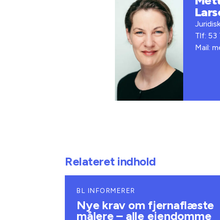
Met
Lars
Juridis
Tlf: 53
Mail: m
Relateret indhold
BL INFORMERER
Nye krav om fjernaflæste
målere – alle ejendomme