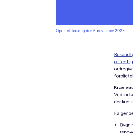
Oprettet: torsdag den 6. november 2025
Bekendtg
offentli
ordregiv
forpligte
Krav ved
Ved indk
der kun 
Følgende
Bygni
renov