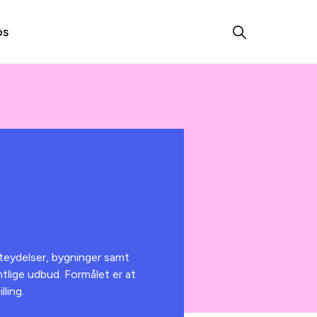
os
steydelser, bygninger samt
tlige udbud. Formålet er at
ling.