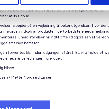
mme på omstillingsperioden umiddelbart efter 11. oktober 20
være vanskeligheder ved at skulle ændre i sine igangværende
elser af fx udbud.
relsen arbejder på en vejledning til bekendtgørelsen, hvor der bl
ng i, hvordan indkøb af produkter i de to bedste energimærkning
enteres. Energistyrelsen vil indtil offentliggørelsen af vejledn
ægge sit tilsyn herefter.
ngen forventes klar inden udgangen af året. BL vil afholde et w
eglerne, når vejledningen foreligger.
ig hilsen
sen / Mette Nørgaard Larsen