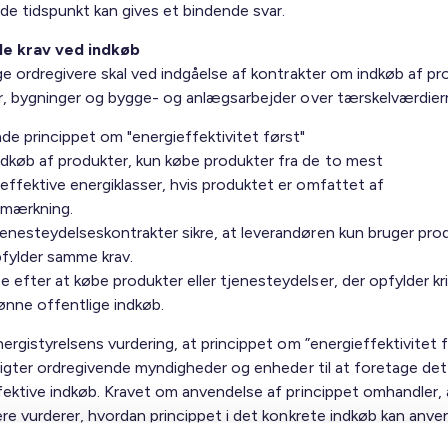
e tidspunkt kan gives et bindende svar.
le krav ved indkøb
ge ordregivere skal ved indgåelse af kontrakter om indkøb af pr
r, bygninger og bygge- og anlægsarbejder over tærskelværdier
e princippet om "energieffektivitet først"
ndkøb af produkter, kun købe produkter fra de to mest
effektive energiklasser, hvis produktet er omfattet af
imærkning.
enesteydelseskontrakter sikre, at leverandøren kun bruger pro
pfylder samme krav.
 efter at købe produkter eller tjenesteydelser, der opfylder kri
ønne offentlige indkøb.
ergistyrelsens vurdering, at princippet om ”energieffektivitet f
pligter ordregivende myndigheder og enheder til at foretage de
fektive indkøb. Kravet om anvendelse af princippet omhandler, 
ere vurderer, hvordan princippet i det konkrete indkøb kan anv