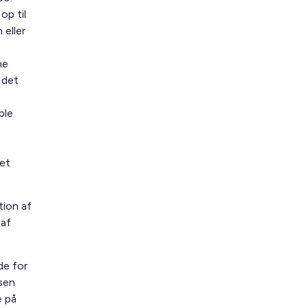
op til
eller
ne
 det
ble
et
tion af
 af
de for
lsen
e på