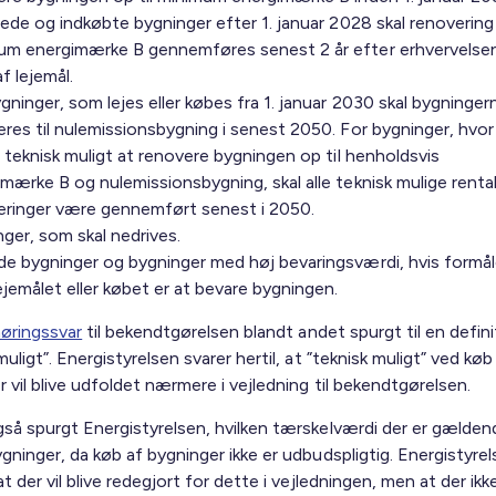
jede og indkøbte bygninger efter 1. januar 2028 skal renovering 
um energimærke B gennemføres senest 2 år efter erhvervelsen 
af lejemål.
gninger, som lejes eller købes fra 1. januar 2030 skal bygninger
res til nulemissionsbygning i senest 2050. For bygninger, hvor
r teknisk muligt at renovere bygningen op til henholdsvis
mærke B og nulemissionsbygning, skal alle teknisk mulige renta
eringer være gennemført senest i 2050.
ger, som skal nedrives.
de bygninger og bygninger med høj bevaringsværdi, hvis formål
jemålet eller købet er at bevare bygningen.
øringssvar
til bekendtgørelsen blandt andet spurgt til en defini
muligt”. Energistyrelsen svarer hertil, at ”teknisk muligt” ved køb
 vil blive udfoldet nærmere i vejledning til bekendtgørelsen.
gså spurgt Energistyrelsen, hvilken tærskelværdi der er gælden
gninger, da køb af bygninger ikke er udbudspligtig. Energistyre
at der vil blive redegjort for dette i vejledningen, men at der ikk