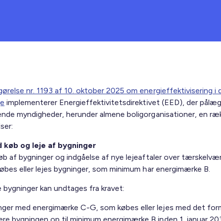
ørelse nr. 1193 af 10. oktober 2025 om energieffektivisering i 
ge
implementerer Energieffektivitetsdirektivet (EED), der pålæ
ende myndigheder, herunder almene boligorganisationer, en ræ
lser:
 køb og leje af bygninger
øb af bygninger og indgåelse af nye lejeaftaler over tærskelvæ
købes eller lejes bygninger, som minimum har energimærke B.
 bygninger kan undtages fra kravet:
nger med energimærke C-G, som købes eller lejes med det form
ere bygningen op til minimum energimærke B inden 1. januar 20