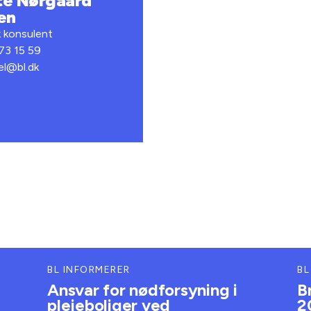
te Nørgaard
en
k konsulent
 73 15 59
el@bl.dk
BL INFORMERER
BL
Ansvar for nødforsyning i
B
plejeboliger ved
2