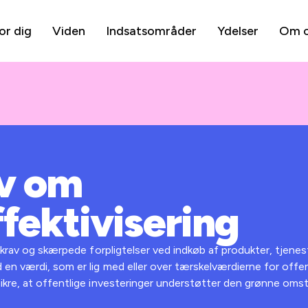
or dig
Viden
Indsatsområder
Ydelser
Om 
v om
fektivisering
e krav og skærpede forpligtelser ved indkøb af produkter, tjene
n værdi, som er lig med eller over tærskelværdierne for offen
kre, at offentlige investeringer understøtter den grønne omstil