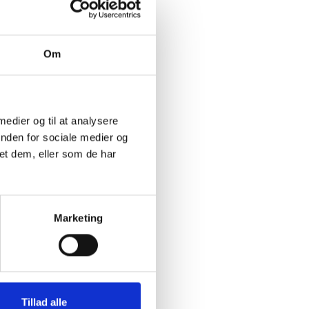
 en mulig
jning af
mentation
e fase.
Om
elsen.
 medier og til at analysere
de
inden for sociale medier og
ed
et dem, eller som de har
iforbrug,
Marketing
Tillad alle