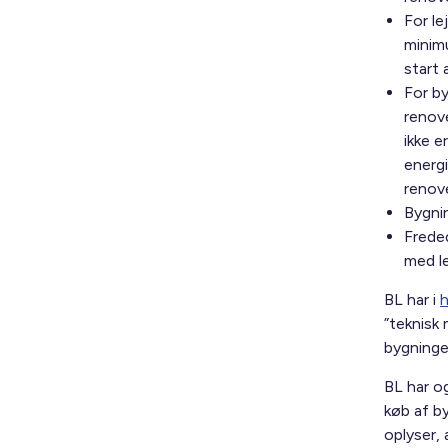
For le
minim
start 
For by
renove
ikke e
energi
renov
Bygnin
Frede
med le
BL har i
h
”teknisk 
bygninger
BL har o
køb af by
oplyser, 