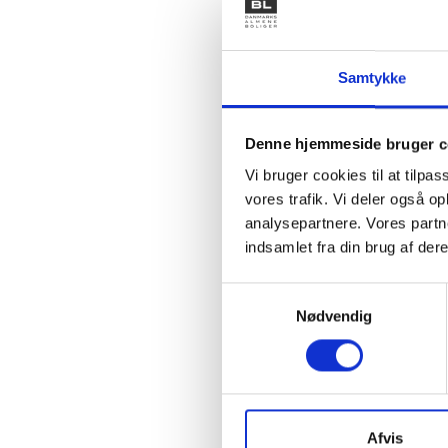
Princippe
løsning i
forskell
for afve
Samtykke
Princippe
Denne hjemmeside bruger c
Offentl
Vi bruger cookies til at tilpas
Offentli
vores trafik. Vi deler også 
energief
analysepartnere. Vores partn
mulighed
indsamlet fra din brug af dere
Vurderi
Ved udbu
Samtykkevalg
skal mul
Nødvendig
Sanktio
Manglend
Ikraftt
Afvis
Bekendtgø