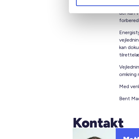
opmærkso
der kan 
forbered
Energisty
vejledni
kan dokum
tilrettel
Vejledni
omkring r
Med venl
Bent Mad
Kontakt