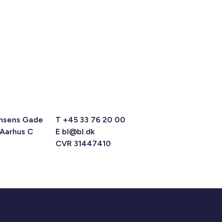
msens Gade
T +45 33 76 20 00
 Aarhus C
E
bl@bl.dk
CVR 31447410