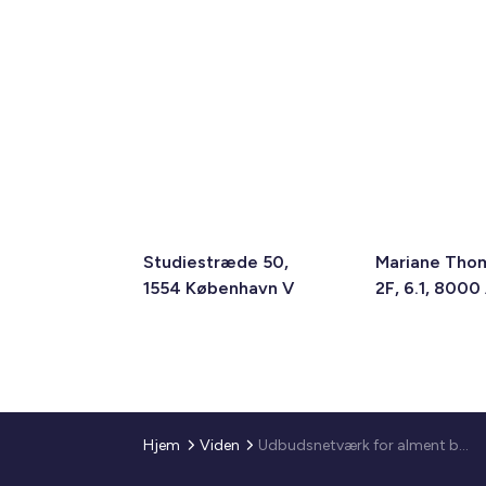
Studiestræde 50,
Mariane Tho
1554 København V
2F, 6.1, 8000
Hjem
Viden
Udbudsnetværk for alment byggeri og drift