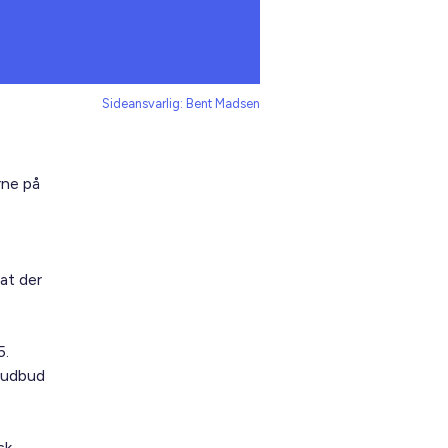
Sideansvarlig: Bent Madsen
rne på
at der
5.
: udbud
sk