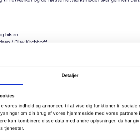
ig hilsen
sen / Olav Kirchhoff
Detaljer
ookies
t Madsen
se vores indhold og annoncer, til at vise dig funktioner til sociale
rektør
oplysninger om din brug af vores hjemmeside med vores partnere 
 88 18 77
ere kan kombinere disse data med andre oplysninger, du har giv
bma@bl.dk
s tjenester.