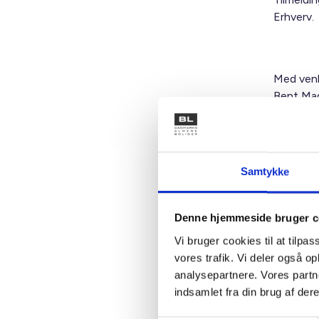
Erhverv.
Med venl
Bent Mad
Samtykke
Kontakt
Denne hjemmeside bruger c
Ben
Vi bruger cookies til at tilpas
Adm. di
vores trafik. Vi deler også 
Tlf: 28
analysepartnere. Vores partn
Mail: 
indsamlet fra din brug af dere