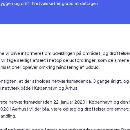
geri og drift. Netværket er gratis at deltage i.
ne vil blive informeret om udviklingen på området, og drøftelse
vil tage særligt afsæt i netop de udfordringer, som de almene
anisationer oplever omkring håndtering af udbud.
ensigten, at der afholdes netværksmøder ca. 3 gange årligt, og 
s netværk både i København og Århus.
rste netværksmøder (den 22. januar 2020 i København og den 
2020 i Aarhus) vil der bl.a. være oplæg og drøftelser om emnet
andling.
ng til netværket og de første netværksmøder sker gennem Dan