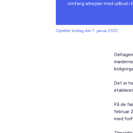
omfang arbejder med udbud i byg
Oprettet: tirsdag den 7. januar 2020
Deltager
møderne 
boligorg
Det er h
etablere
På de fø
februar 
med forh
Tilmeldi