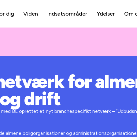
or dig
Viden
Indsatsområder
Ydelser
Om 
etværk for alme
og drift
e med BL oprettet et nyt branchespecifikt netværk – ”Udbuds
e almene boligorganisationer og administrationsorganisationer, 