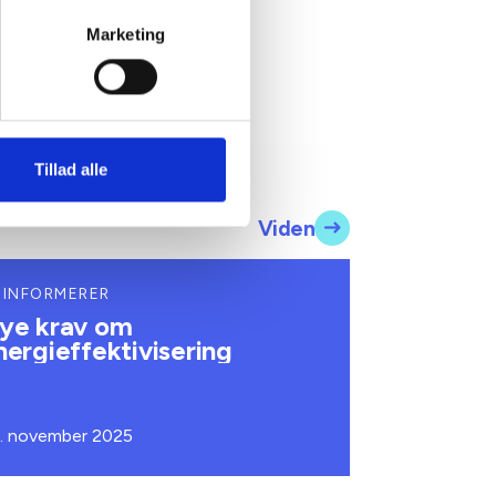
Marketing
Tillad alle
Viden
 INFORMERER
ye krav om
nergieffektivisering
. november 2025