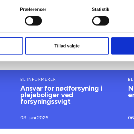
Præferencer
Statistik
Tillad valgte
BL INFORMERER
BL
Ansvar for nødforsyning i
N
plejeboliger ved
e
forsyningssvigt
08. juni 2026
06