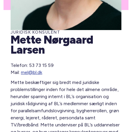
JURIDISK KONSULENT
Mette Nørgaard
Larsen
Telefon: 53 73 15 59
Mail:
mel@bl.dk
Mette beskæftiger sig bredt med juridiske
problemstillinger inden for hele det almene område,
herunder sparring internt i BL’s organisation og
juridisk rådgivning af BL’s medlemmer særligt inden
for parallelsamfundslovgivning, bygherrerollen, grøn
energi, lejeret, råderet, persondata samt
TV/bredbånd. Mette underviser på BL’s uddannelser
og kurser, og hun varetager konsulentopgaver mod