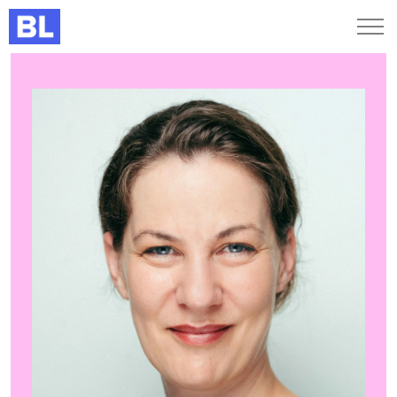
Genveje
Find medarbejder
Kurser og arrangementer
Jobportalen
MitBL