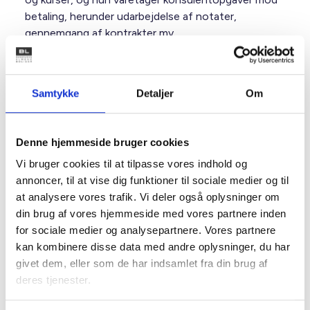
betaling, herunder udarbejdelse af notater,
gennemgang af kontrakter mv.
Mette er en del af BL’s juridiske hotline og betjener i
øvrigt BL’s Juridiske Udvalg.
Samtykke
Detaljer
Om
Jura
Denne hjemmeside bruger cookies
I BL’s juridiske afdeling sikrer vi de rette regler og rammer
for almene boligorganisationer og beboere – og sørger
Vi bruger cookies til at tilpasse vores indhold og
for, at boligorganisationerne har den nødvendige viden.
annoncer, til at vise dig funktioner til sociale medier og til
Vores primære opgave er at give input til ministerier og
styrelser om regler for almene boligorganisationer. Vi
at analysere vores trafik. Vi deler også oplysninger om
følger processen fra idé og politiske aftaler til høringer og
din brug af vores hjemmeside med vores partnere inden
lovforslag i Folketinget. Samtidig hjælper vi
boligorganisationerne med at forstå og administrere de
for sociale medier og analysepartnere. Vores partnere
mange særlige regler i sektoren. Det gør vi gennem vores
kan kombinere disse data med andre oplysninger, du har
juridiske hotline, artikler, BL’s kurser, temadage og viden på
hjemmesiden. Vi holder også boligorganisationerne
givet dem, eller som de har indsamlet fra din brug af
opdaterede via nyhedsbrevet BL Informerer, hvor vi
deres tjenester.
formidler nødvendig viden om ny og ændret lovgivning,
vigtige praksisser og andre relevante emner.