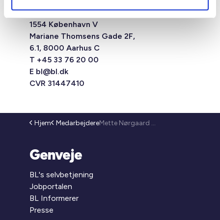
Studiestræde 50,
1554 København V
Mariane Thomsens Gade 2F,
6.1, 8000 Aarhus C
T +45 33 76 20 00
E
bl@bl.dk
CVR 31447410
Hjem
Medarbejdere
Mette Nørgaard Larsen
Genveje
BL's selvbetjening
Jobportalen
BL Informerer
Presse