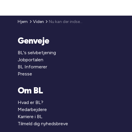
Hjem
Viden
Nu kan der indsendes oplysninger til Energistyrelsen, til brug for beboernes ansøgning om varmecheck
Genveje
BL's selvbetjening
Jobportalen
BL Informerer
Presse
Om BL
Hvad er BL?
Medarbejdere
Karriere i BL
Tilmeld dig nyhedsbreve