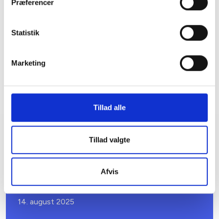
Larsen
Præferencer
Juridisk konsulent
Tlf: 53 73 15 59
Statistik
Mail: mel@bl.dk
Marketing
Tillad alle
Relateret indhold
Viden
Tillad valgte
BL INFORMERER
Afvis
Højesteret afviser etablering af ladeboks
efter reglerne om installationsret
14. august 2025