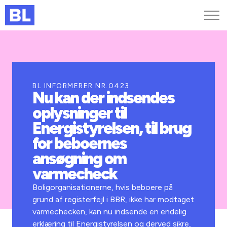
Genveje
Find medarbejder
Kurser og arrangementer
BL INFORMERER NR.0423
Nu kan der indsendes
Jobportalen
oplysninger til
MitBL
Energistyrelsen, til brug
for beboernes
ansøgning om
varmecheck
Boligorganisationerne, hvis beboere på
grund af registerfejl i BBR, ikke har modtaget
varmechecken, kan nu indsende en endelig
erklæring til Energistyrelsen og derved sikre,