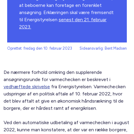
at beboerne kan foretage en forenklet
ansøgning. Erklæringen skal være fremsendt
til Energistyrelsen
senest den 21. februar
2023.
Oprettet: fredag den 10. februar 2023
Sideansvarlig: Bent Madsen
De nærmere forhold omkring den supplerende
ansøgningsrunde for varmechecken er beskrevet i
vedhæftede skrivelse
fra Energistyrelsen. Varmechecken
udspringer af en politisk aftale af 10. februar 2022, hvor
det blev aftalt at give en økonomisk håndsrækning til de
borgere, der er hårdest ramt af energikrisen.
Ved den automatiske udbetaling af varmechecken i august
2022, kunne man konstatere, at der var en række borgere,