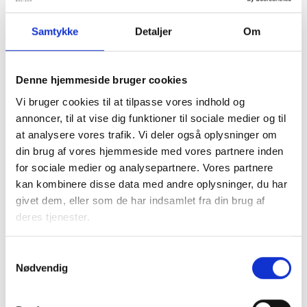
Bent Madsen / Mette Nørgaard Larsen
Samtykke
Detaljer
Om
Denne hjemmeside bruger cookies
Kontakt
Vi bruger cookies til at tilpasse vores indhold og
annoncer, til at vise dig funktioner til sociale medier og til
Bent Madsen
at analysere vores trafik. Vi deler også oplysninger om
Adm. direktør
din brug af vores hjemmeside med vores partnere inden
Tlf: 28 88 18 77
for sociale medier og analysepartnere. Vores partnere
Mail: bma@bl.dk
kan kombinere disse data med andre oplysninger, du har
givet dem, eller som de har indsamlet fra din brug af
deres tjenester.
Samtykkevalg
Nødvendig
Mette Nørgaard